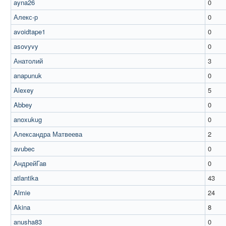
ayna26
0
Алекс-р
0
avoidtape1
0
asovyvy
0
Анатолий
3
anapunuk
0
Alexey
5
Abbey
0
anoxukug
0
Александра Матвеева
2
avubec
0
АндрейГав
0
atlantika
43
Almie
24
Akina
8
anusha83
0