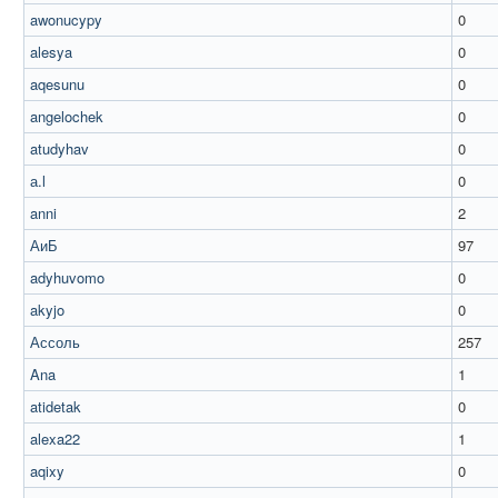
awonucypy
0
alesya
0
aqesunu
0
angelochek
0
atudyhav
0
а.l
0
anni
2
АиБ
97
adyhuvomo
0
akyjo
0
Ассоль
257
Ana
1
atidetak
0
alexa22
1
aqixy
0