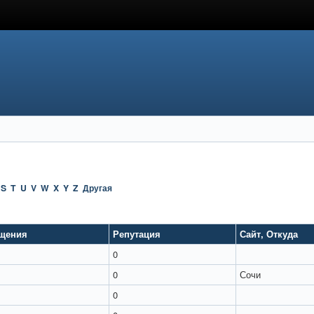
S
T
U
V
W
X
Y
Z
Другая
щения
Репутация
Сайт
,
Откуда
0
0
Сочи
0