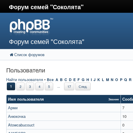
Форум семей "Соколята"
Форум семей "Соколята"
Список форумов
Пользователи
Найти пользователя
•
Все
A
B
C
D
E
F
G
H
I
J
K
L
M
N
O
P
Q
R
...
1
2
3
4
5
17
След.
Имя пользователя
Сооб
Звание
Арми
7
Анюкочка
10
Atowcabucouct
0