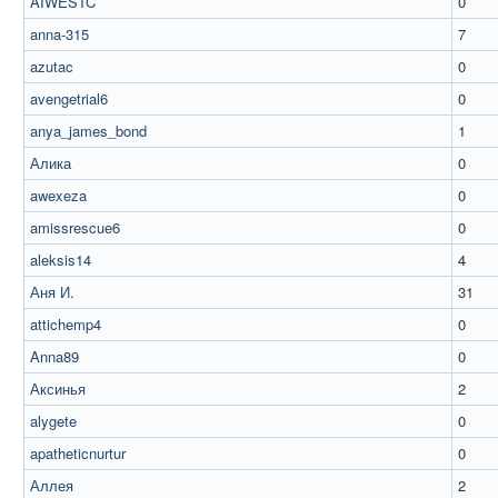
AIWESTC
0
anna-315
7
azutac
0
avengetrial6
0
anya_james_bond
1
Алика
0
awexeza
0
amissrescue6
0
aleksis14
4
Аня И.
31
attichemp4
0
Anna89
0
Аксинья
2
alygete
0
apatheticnurtur
0
Аллея
2