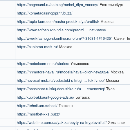
https://bagnoural.ru/catalog/mebel_dlya_vannoy/
Екатеринбург
https://kometacasinopipi77.buzz/
https://teplo-kom.com/nasha-produktsiya/proflist/
Москва
https://www.sofosbuvir-india.com/preord ... nat-natco/
http://www.krasnogorskonline.ru/forum/7-31631-1#164351
Санкт-Пе
https://aksioma-mark.ru/
Москва
https://mebelcom-nn.ru/stories/
Ульяновск
https://nnmotors-haval.ru/models/haval-jolion-new2024/
Москва
http://novosel-msk.ru/vodostoki-s-krugl ... fektivnee/
Москва
https://pansionat-tulskij-dedushka.ru/u ... emencziej/
Тула
http://kupit-akkaunt-google-ads.ru/
Батайск
https://tehnikum.school/
Ташкент
https://mostbet-xxz.buzz/
https://webtime.com.ua/yak-zarobyty-na-kryptovaliuti/
Хмельник