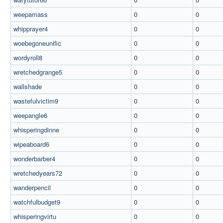
weepamass
0
0
whipprayer4
0
0
woebegoneunific
0
0
wordyroll8
0
0
wretchedgrange5
0
0
wallshade
0
0
wastefulvictim9
0
0
weepangle6
0
0
whisperingdinne
0
0
wipeaboard6
0
0
wonderbarber4
0
0
wretchedyears72
0
0
wanderpencil
0
0
watchfulbudget9
0
0
whisperingvirtu
0
0