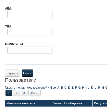
AIM:
YIM:
MSNM/WLM:
Вернуть
Поиск
Пользователи
Скрыть поиск пользователей
•
Все
A
B
C
D
E
F
G
H
I
J
K
L
M
N
1
2
3
След.
Имя пользователя
Сообщения
Репутац
Звание