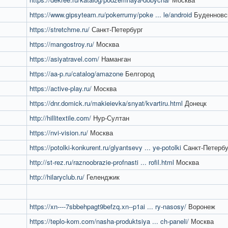
https://www.gipsyteam.ru/pokerrumy/poke ... le/android
Буденновс
https://stretchme.ru/
Санкт-Петербург
https://mangostroy.ru/
Москва
https://asiyatravel.com/
Наманган
https://aa-p.ru/catalog/amazone
Белгород
https://active-play.ru/
Москва
https://dnr.domick.ru/makieievka/snyat/kvartiru.html
Донецк
http://hillitextile.com/
Нур-Султан
https://nvi-vision.ru/
Москва
https://potolki-konkurent.ru/glyantsevy ... ye-potolki
Санкт-Петербу
http://st-rez.ru/raznoobrazie-profnasti ... rofil.html
Москва
http://hilaryclub.ru/
Геленджик
https://xn----7sbbehpagt9befzq.xn--p1ai ... ry-nasosy/
Воронеж
https://teplo-kom.com/nasha-produktsiya ... ch-paneli/
Москва