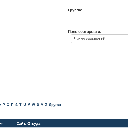
Группа:
Поле сортировки:
O
P
Q
R
S
T
U
V
W
X
Y
Z
Другая
ия
Сайт
,
Откуда