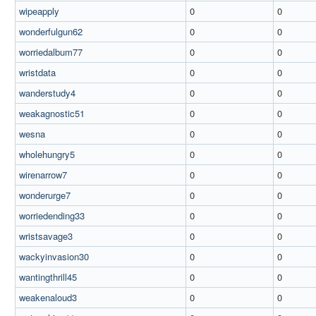
wipeapply
0
0
wonderfulgun62
0
0
worriedalbum77
0
0
wristdata
0
0
wanderstudy4
0
0
weakagnostic51
0
0
wesna
0
0
wholehungry5
0
0
wirenarrow7
0
0
wonderurge7
0
0
worriedending33
0
0
wristsavage3
0
0
wackyinvasion30
0
0
wantingthrill45
0
0
weakenaloud3
0
0