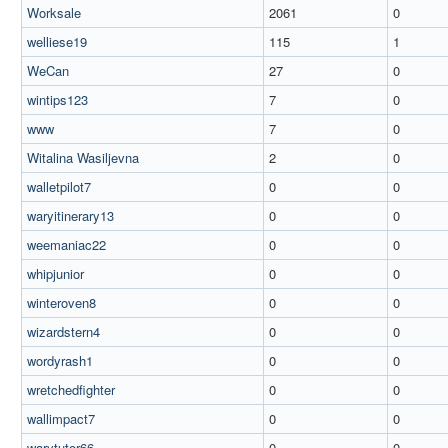
Worksale
2061
0
welliese19
115
1
WeCan
27
0
wintips123
7
0
www
7
0
Witalina Wasiljevna
2
0
walletpilot7
0
0
waryitinerary13
0
0
weemaniac22
0
0
whipjunior
0
0
winteroven8
0
0
wizardstern4
0
0
wordyrash1
0
0
wretchedfighter
0
0
wallimpact7
0
0
warytutor66
0
0