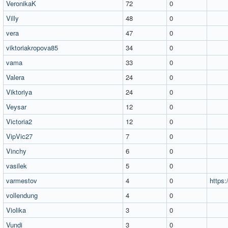
VeronikaK
72
0
Villy
48
0
vera
47
0
viktoriakropova85
34
0
vama
33
0
Valera
24
0
Viktoriya
24
0
Veysar
12
0
Victoria2
12
0
VipVic27
7
0
Vinchy
6
0
vasilek
5
0
varmestov
4
0
https:
vollendung
4
0
Violika
3
0
Vundi
3
0