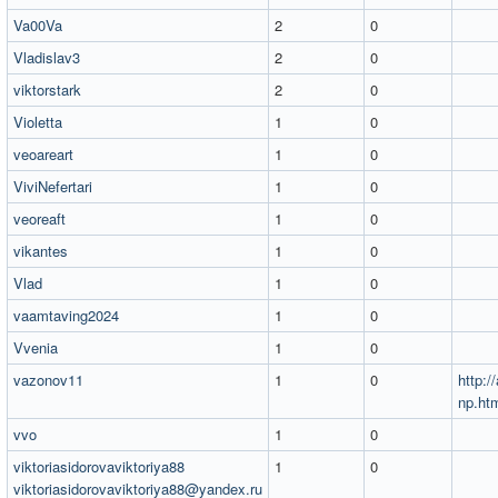
Va00Va
2
0
Vladislav3
2
0
viktorstark
2
0
Violetta
1
0
veoareart
1
0
ViviNefertari
1
0
veoreaft
1
0
vikantes
1
0
Vlad
1
0
vaamtaving2024
1
0
Vvenia
1
0
vazonov11
1
0
http:/
np.ht
vvo
1
0
viktoriasidorovaviktoriya88
1
0
viktoriasidorovaviktoriya88@yandex.ru