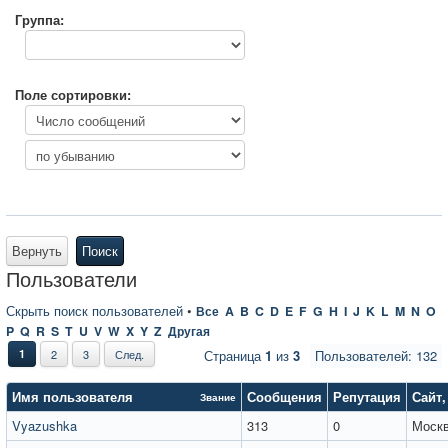
Группа:
Поле сортировки:
Вернуть
Поиск
Пользователи
Скрыть поиск пользователей
•
Все
A
B
C
D
E
F
G
H
I
J
K
L
M
N
O
P
Q
R
S
T
U
V
W
X
Y
Z
Другая
1
2
3
След.
Страница
1
из
3
Пользователей: 132
Имя пользователя
Сообщения
Репутация
Сайт
Звание
Vyazushka
313
0
Моск