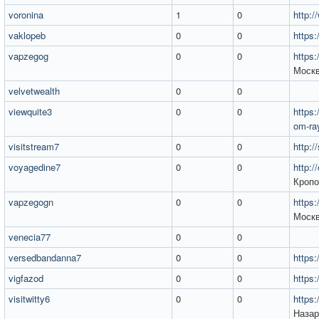
voronina
1
0
http:/
vaklopeb
0
0
https
vapzegog
0
0
https:
Моск
velvetwealth
0
0
viewquite3
0
0
https:
om-ra
visitstream7
0
0
http://
voyagedine7
0
0
http:/
Кропо
vapzegogn
0
0
https:
Моск
venecia77
0
0
versedbandanna7
0
0
https
vigfazod
0
0
https:
visitwitty6
0
0
https:
Назар