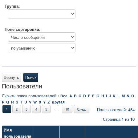
Группа:
Поле сортировки:
Вернуть
Поиск
Пользователи
Скрыть поиск пользователей
•
Все
A
B
C
D
E
F
G
H
I
J
K
L
M
N
O
P
Q
R
S
T
U
V
W
X
Y
Z
Другая
...
1
2
3
4
5
10
След.
Пользователей: 454
Страница
1
из
10
Имя
пользователя