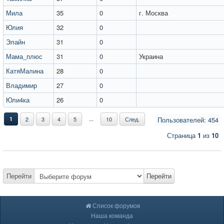
Мила
35
0
г. Москва
Юлия
32
0
Элайн
31
0
Мама_плюс
31
0
Украина
КатяМалина
28
0
Владимир
27
0
Юли4ка
26
0
...
1
2
3
4
5
10
След.
Пользователей: 454
Страница
1
из
10
Перейти
Перейти
Список форумов
Наша команда