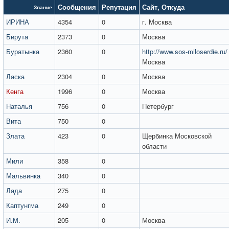
Сообщения
Репутация
Сайт
,
Откуда
Звание
ИРИНА
4354
0
г. Москва
Бирута
2373
0
Москва
Буратынка
2360
0
http://www.sos-miloserdie.ru/
Москва
Ласка
2304
0
Москва
Кенга
1996
0
Москва
Наталья
756
0
Петербург
Вита
750
0
Злата
423
0
Щербинка Московской
области
Мили
358
0
Мальвинка
340
0
Лада
275
0
Каптунгма
249
0
И.М.
205
0
Москва