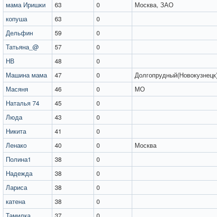
мама Иришки
63
0
Москва, ЗАО
копуша
63
0
Дельфин
59
0
Татьяна_@
57
0
НВ
48
0
Машина мама
47
0
Долгопрудный(Новокузнецк
Масяня
46
0
МО
Наталья 74
45
0
Люда
43
0
Никита
41
0
Ленако
40
0
Москва
Полина1
38
0
Надежда
38
0
Лариса
38
0
катена
38
0
Тамилка
37
0