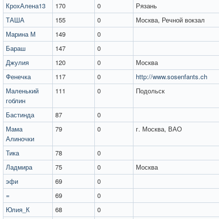
КрохАлена13
170
0
Рязань
ТАША
155
0
Москва, Речной вокзал
Марина М
149
0
Бараш
147
0
Джулия
120
0
Москва
Фенечка
117
0
http://www.sosenfants.ch
Маленький
111
0
Подольск
гоблин
Бастинда
87
0
Мама
79
0
г. Москва, ВАО
Алиночки
Тика
78
0
Ладмира
75
0
Москва
эфи
69
0
=
69
0
Юлия_К
68
0