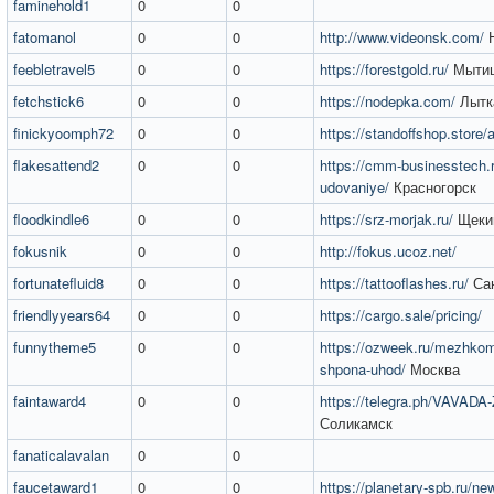
faminehold1
0
0
fatomanol
0
0
http://www.videonsk.com/
Н
feebletravel5
0
0
https://forestgold.ru/
Мыти
fetchstick6
0
0
https://nodepka.com/
Лытк
finickyoomph72
0
0
https://standoffshop.store
flakesattend2
0
0
https://cmm-businesstech.ru
udovaniye/
Красногорск
floodkindle6
0
0
https://srz-morjak.ru/
Щеки
fokusnik
0
0
http://fokus.ucoz.net/
fortunatefluid8
0
0
https://tattooflashes.ru/
Сан
friendlyyears64
0
0
https://cargo.sale/pricing/
funnytheme5
0
0
https://ozweek.ru/mezhkom
shpona-uhod/
Москва
faintaward4
0
0
https://telegra.ph/VAVADA-
Соликамск
fanaticalavalan
0
0
faucetaward1
0
0
https://planetary-spb.ru/ne