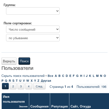
Группа:
Поле сортировки:
Вернуть
Поиск
Пользователи
Скрыть поиск пользователей
•
Все
A
B
C
D
E
F
G
H
I
J
K
L
M
N
O
P
Q
R
S
T
U
V
W
X
Y
Z
Другая
1
2
3
4
След.
Страница
1
из
4
Пользователей: 196
Имя
пользователя
Сообщения
Репутация
Сайт
,
Откуда
Звание