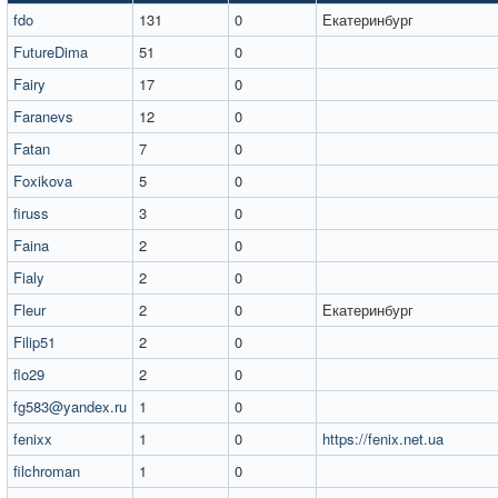
fdo
131
0
Екатеринбург
FutureDima
51
0
Fairy
17
0
Faranevs
12
0
Fatan
7
0
Foxikova
5
0
firuss
3
0
Faina
2
0
Fialy
2
0
Fleur
2
0
Екатеринбург
Filip51
2
0
flo29
2
0
fg583@yandex.ru
1
0
fenixx
1
0
https://fenix.net.ua
filchroman
1
0