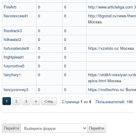
FireArti
0
0
http://www.articleliga.com
У
flavorexceed1
0
0
http://tltgorod.ru/news/th
Москва
floodrack3
0
0
folkwaist2
0
0
fortunateruler8
0
0
https://vzoloto.ru/
Москва
frightplead1
0
0
furymotive5
0
0
fairyfiery1
0
0
https://otdikh-rossiyan.ru/d
epice.html
Москва
fancyconvey3
0
0
https://moltechno.ru/
Воло
1
2
3
4
След.
Страница
1
из
4
Пользователей: 196
Перейти
Перейти