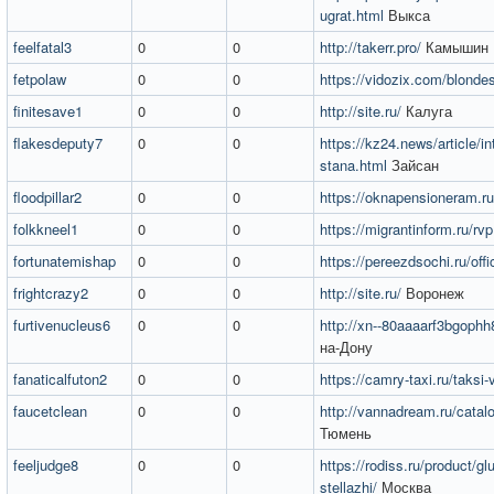
ugrat.html
Выкса
feelfatal3
0
0
http://takerr.pro/
Камышин
fetpolaw
0
0
https://vidozix.com/blonde
finitesave1
0
0
http://site.ru/
Калуга
flakesdeputy7
0
0
https://kz24.news/article/i
stana.html
Зайсан
floodpillar2
0
0
https://oknapensioneram.ru
folkkneel1
0
0
https://migrantinform.ru/rvp
fortunatemishap
0
0
https://pereezdsochi.ru/off
frightcrazy2
0
0
http://site.ru/
Воронеж
furtivenucleus6
0
0
http://xn--80aaaarf3bgophh
на-Дону
fanaticalfuton2
0
0
https://camry-taxi.ru/taksi-
faucetclean
0
0
http://vannadream.ru/cata
Тюмень
feeljudge8
0
0
https://rodiss.ru/product/g
stellazhi/
Москва