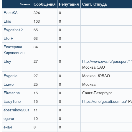
Сообщения
Репутация
Сайт
,
Откуда
Звание
ЕленКА
324
0
Ekis
103
0
Evgesha12
65
0
Eto Я
63
0
Екатерина
34
0
Киряваинен
Eley
27
0
http://www.eva.ru/passport/
Москва,САО
Evgenia
27
0
Москва, ЮВАО
Еммо
25
0
Москва
Ekaterina
15
0
Санкт-Петербург
EasyTune
15
0
https://energoseti.com.ua/
Po
ebezrukov2301
11
0
egorcr
10
0
енан
8
0