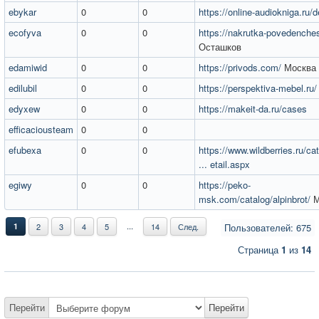
ebykar
0
0
https://online-audiokniga.ru/d
ecofyva
0
0
https://nakrutka-povedenches
Осташков
edamiwid
0
0
https://privods.com/
Москва
edilubil
0
0
https://perspektiva-mebel.ru/
edyxew
0
0
https://makeit-da.ru/cases
efficaciousteam
0
0
efubexa
0
0
https://www.wildberries.ru/ca
... etail.aspx
egiwy
0
0
https://peko-
msk.com/catalog/alpinbrot/
М
...
1
2
3
4
5
14
След.
Пользователей: 675
Страница
1
из
14
Перейти
Перейти