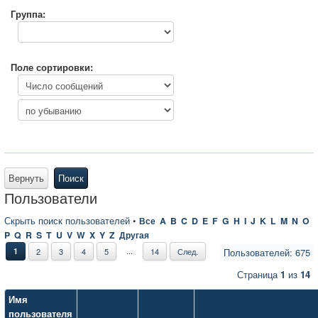
Группа:
Поле сортировки:
Вернуть
Поиск
Пользователи
Скрыть поиск пользователей
•
Все
A
B
C
D
E
F
G
H
I
J
K
L
M
N
O
P
Q
R
S
T
U
V
W
X
Y
Z
Другая
...
1
2
3
4
5
14
След.
Пользователей: 675
Страница
1
из
14
Имя
пользователя