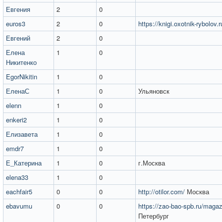
Евгения
2
0
euros3
2
0
https://knigi.oxotnik-rybolov.r
Евгений
2
0
Елена
1
0
Никитенко
EgorNikitin
1
0
ЕленаС
1
0
Ульяновск
elenn
1
0
enkeri2
1
0
Елизавета
1
0
emdr7
1
0
Е_Катерина
1
0
г.Москва
elena33
1
0
eachfair5
0
0
http://otilor.com/
Москва
ebavumu
0
0
https://zao-bao-spb.ru/magaz
Петербург