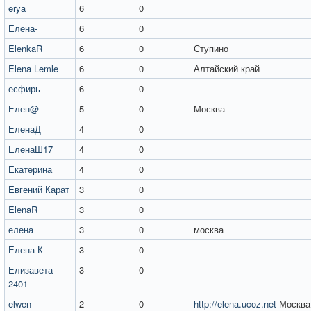
erya
6
0
Елена-
6
0
ElenkaR
6
0
Ступино
Elena Lemle
6
0
Алтайский край
есфирь
6
0
Елен@
5
0
Москва
ЕленаД
4
0
ЕленаШ17
4
0
Екатерина_
4
0
Евгений Карат
3
0
ElenaR
3
0
елена
3
0
москва
Елена К
3
0
Елизавета
3
0
2401
elwen
2
0
http://elena.ucoz.net
Москва