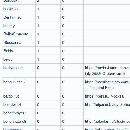
Barboskin
2
0
bolik6230
1
0
Bentannad
1
0
boomy
1
0
BylkaSmakom
1
0
Blessanna
1
0
Babls
1
0
belou
1
0
badlysheer1
0
0
https://novinki-smotret.ru/n
ialy-2023/
Стерлитамак
bangunless6
0
0
https://mostbet-slots.com/
... islri.html
Baku
batdolifut
0
0
https://xein.ru/
Москва
beatdwell4
0
0
http://tulpar.net/vidy-profna
behalfprayer7
0
0
benchnature8
0
0
http://nakedart.ru/studio
Бе
biasweed7
0
0
https://plisio.net/ru/blog/lay