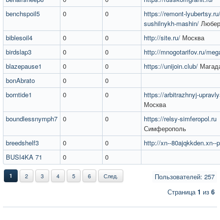
benchspoil5
0
0
https://remont-lyubertsy.ru
sushilnykh-mashin/
Любер
biblesoil4
0
0
http://site.ru/
Москва
birdslap3
0
0
http://mnogotarifov.ru/meg
blazepause1
0
0
https://unijoin.club/
Магад
bonAbrato
0
0
borntide1
0
0
https://arbitrazhnyj-upravly
Москва
boundlessnymph7
0
0
https://relsy-simferopol.ru
Симферополь
breedshelf3
0
0
http://xn--80ajqkkden.xn--p
BUSI4KA 71
0
0
1
2
3
4
5
6
След.
Пользователей: 257
Страница
1
из
6