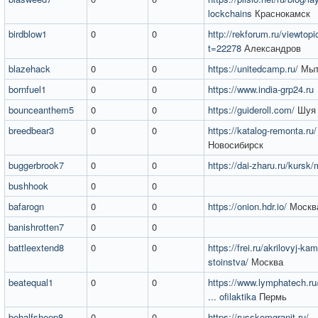
lockchains
Краснокамск
birdblow1
0
0
http://rekforum.ru/viewtop
t=22278
Александров
blazehack
0
0
https://unitedcamp.ru/
Мыт
bornfuel1
0
0
https://www.india-grp24.ru
bounceanthem5
0
0
https://guideroll.com/
Шуя
breedbear3
0
0
https://katalog-remonta.ru/
Новосибирск
buggerbrook7
0
0
https://dai-zharu.ru/kursk
bushhook
0
0
bafarogn
0
0
https://onion.hdr.io/
Москв
banishrotten7
0
0
battleextend8
0
0
https://frei.ru/akrilovyj-kam
stoinstva/
Москва
beatequal1
0
0
https://www.lymphatech.ru
... ofilaktika
Пермь
behalfsheep8
0
0
https://russkomgranit.ru/