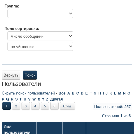
Группа:
Поле сортировки:
Вернуть
Поиск
Пользователи
Скрыть поиск пользователей
•
Все
A
B
C
D
E
F
G
H
I
J
K
L
M
N
O
P
Q
R
S
T
U
V
W
X
Y
Z
Другая
1
2
3
4
5
6
След.
Пользователей: 257
Страница
1
из
6
Имя
пользователя