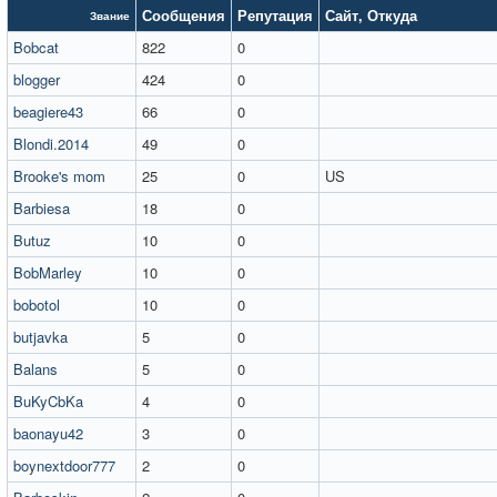
Сообщения
Репутация
Сайт
,
Откуда
Звание
Bobcat
822
0
blogger
424
0
beagiere43
66
0
Blondi.2014
49
0
Brooke's mom
25
0
US
Barbiesa
18
0
Butuz
10
0
BobMarley
10
0
bobotol
10
0
butjavka
5
0
Balans
5
0
BuKyCbKa
4
0
baonayu42
3
0
boynextdoor777
2
0