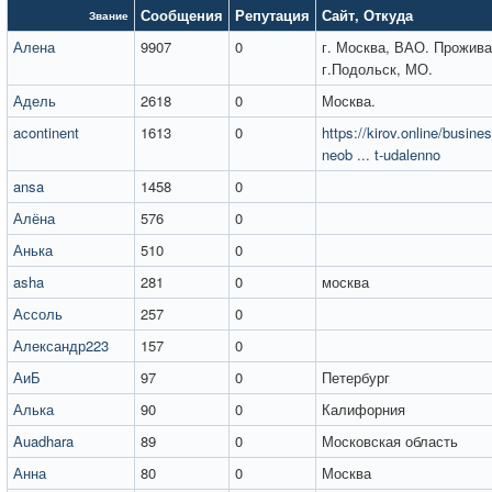
Сообщения
Репутация
Сайт
,
Откуда
Звание
Алена
9907
0
г. Москва, ВАО. Прожива
г.Подольск, МО.
Адель
2618
0
Москва.
acontinent
1613
0
https://kirov.online/busine
neob ... t-udalenno
ansa
1458
0
Алёна
576
0
Анька
510
0
asha
281
0
москва
Ассоль
257
0
Александр223
157
0
АиБ
97
0
Петербург
Алька
90
0
Калифорния
Auadhara
89
0
Московская область
Анна
80
0
Москва