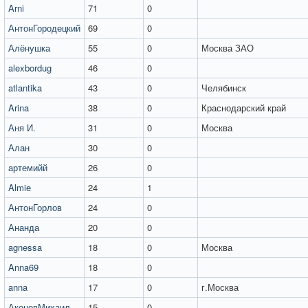
Arni
71
0
АнтонГородецкий
69
0
Алёнушка
55
0
Москва ЗАО
alexbordug
46
0
atlantika
43
0
Челябинск
Arina
38
0
Краснодарский край
Аня И.
31
0
Москва
Алан
30
0
артемийй
26
0
Almie
24
1
АнтонГорлов
24
0
Ананда
20
0
agnessa
18
0
Москва
Anna69
18
0
anna
17
0
г.Москва
АконовМихаил
15
0