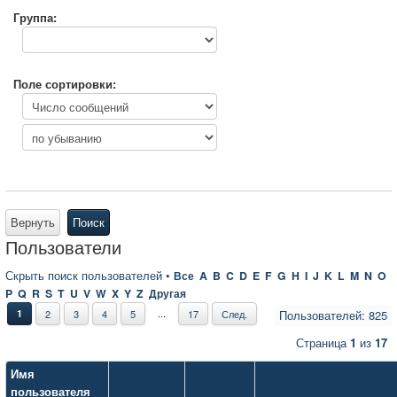
Группа:
Поле сортировки:
Вернуть
Поиск
Пользователи
Скрыть поиск пользователей
•
Все
A
B
C
D
E
F
G
H
I
J
K
L
M
N
O
P
Q
R
S
T
U
V
W
X
Y
Z
Другая
...
1
2
3
4
5
17
След.
Пользователей: 825
Страница
1
из
17
Имя
пользователя