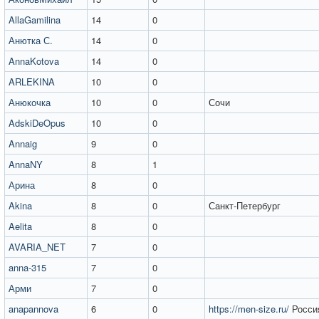
AllaGamilina
14
0
Анютка С.
14
0
AnnaKotova
14
0
ARLEKINA
10
0
Анюкочка
10
0
Сочи
AdskiDeOpus
10
0
Annaig
9
0
AnnaNY
8
1
Арина
8
0
Akina
8
0
Санкт-Петербург
Aelita
8
0
AVARIA_NET
7
0
anna-315
7
0
Арми
7
0
anapannova
6
0
https://men-size.ru/
Росси