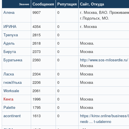
Сообщения
Репутация
Сайт
,
Откуда
Звание
Алена
9907
0
г. Москва, ВАО. Проживаем
г.Подольск, МО.
ИРИНА
4354
0
г. Москва
Tpenyxa
2815
0
Адель
2618
0
Москва.
Бирута
2373
0
Москва
Буратынка
2360
0
http://www.sos-miloserdie.ru/
Москва
Ласка
2304
0
Москва
гномУлька
2206
0
Москва
Worksale
2061
0
Кенга
1996
0
Москва
Palette
1795
0
Москва
acontinent
1613
0
https://kirov.online/business/
neob ... t-udalenno