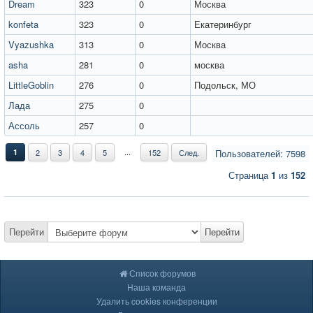
Dream
323
0
Москва
konfeta
323
0
Екатеринбург
Vyazushka
313
0
Москва
asha
281
0
москва
LittleGoblin
276
0
Подольск, МО
Лада
275
0
Ассоль
257
0
...
1
2
3
4
5
152
След.
Пользователей: 7598
Страница
1
из
152
Перейти
Перейти
Список форумов
Наша команда
Удалить cookies конференции