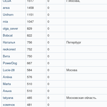
OLGA
1517
0
г.Москва,
ansa
1458
0
Unihorn
1151
0
mia
1047
0
olga_sever
829
0
Bobcat
822
0
Наталья
756
0
Петербург
reokorest
752
0
Вита
750
0
PowerDog
667
0
Lucie-28
584
0
Москва
Алёна
576
0
Marta
510
0
Анька
510
0
tatyana
485
0
Московская область.
хомячок
481
0