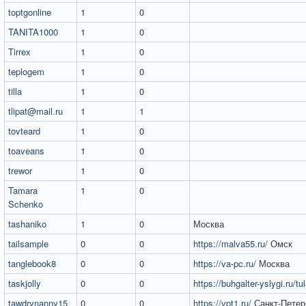
toptgonline
1
0
TANITA1000
1
0
Tirrex
1
0
teplogem
1
0
tilla
1
0
tlipat@mail.ru
1
1
tovteard
1
0
toaveans
1
0
trewor
1
0
Tamara
1
0
Schenko
tashaniko
1
0
Москва
tailsample
0
0
https://malva55.ru/
Омск
tanglebook8
0
0
https://va-pc.ru/
Москва
taskjolly
0
0
https://buhgalter-yslygi.ru/tu
tawdrynanny15
0
0
https://vpt1.ru/
Санкт-Петер