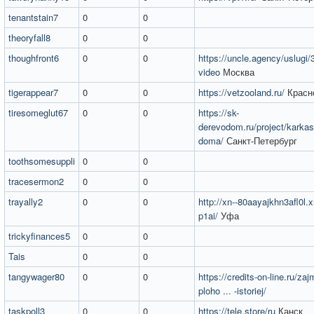
tenantstain7
0
0
theoryfall8
0
0
thoughfront6
0
0
https://uncle.agency/uslugi/
video
Москва
tigerappear7
0
0
https://vetzooland.ru/
Красн
tiresomeglut67
0
0
https://sk-
derevodom.ru/project/karkas
doma/
Санкт-Петербург
toothsomesuppli
0
0
tracesermon2
0
0
trayally2
0
0
http://xn--80aayajkhn3afl0l.x
p1ai/
Уфа
trickyfinances5
0
0
Tais
0
0
tangywager80
0
0
https://credits-on-line.ru/zaj
ploho ... -istoriej/
taskpoll3
0
0
https://tele.store/ru
Канск