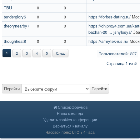
TBU
0
0
tenderglory5
0
0
https://forbes-dating.ru/
Мос
theorynearby7
0
0
https://dnipro24.com.ua/kart
bazhan-20 ... jsnylosya/
Зба
thoughheat8
0
0
https://armytek-rus.ru/
Моск
1
2
3
4
5
След.
Пользователей: 227
Страница
1
из
5
Перейти
Перейти
Список форумов
Наша команда
Удалить cookies конференции
Вернуться к началу
Часовой пояс: UTC + 4 часа