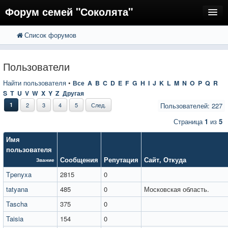
Форум семей "Соколята"
Список форумов
FAQ
Пользователи
Пользователи
Регистрация
Найти пользователя
•
Все
A
B
C
D
E
F
G
H
I
J
K
L
M
N
O
P
Q
R
S
T
U
V
W
X
Y
Z
Другая
Вход
1
2
3
4
5
След.
Пользователей: 227
Страница
1
из
5
Имя
пользователя
Сообщения
Репутация
Сайт
,
Откуда
Звание
Tpenyxa
2815
0
tatyana
485
0
Московская область.
Tascha
375
0
Taisia
154
0