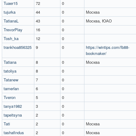
Tuaer15
72
0
tujurka
44
0
Москва
TatianaL
43
0
Москва, ЮАО
TrevorPlay
16
0
Tosh_ka
12
0
trankhoa856325
9
0
https://wintips.com/fb88-
bookmaker/
Tatiana
8
0
Москва
tatoliya
8
0
Tatanew
7
0
tamerlan
6
0
Tveron
5
0
tanya1982
3
0
tapeitsyna
2
0
Tati
2
0
Москва
tashafindus
2
0
Москва