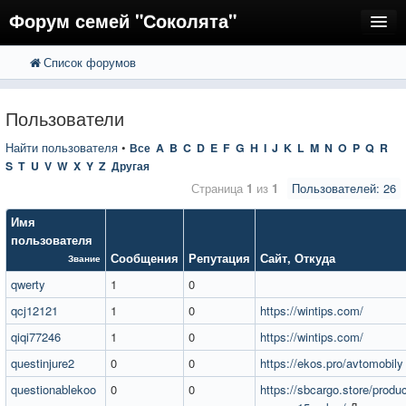
Форум семей "Соколята"
Список форумов
FAQ
Пользователи
Пользователи
Регистрация
Найти пользователя
•
Все
A
B
C
D
E
F
G
H
I
J
K
L
M
N
O
P
Q
R
S
T
U
V
W
X
Y
Z
Другая
Вход
Страница
1
из
1
Пользователей: 26
Имя
пользователя
Сообщения
Репутация
Сайт
,
Откуда
Звание
qwerty
1
0
qcj12121
1
0
https://wintips.com/
qiqi77246
1
0
https://wintips.com/
questinjure2
0
0
https://ekos.pro/avtomobily
questionablekoo
0
0
https://sbcargo.store/produ