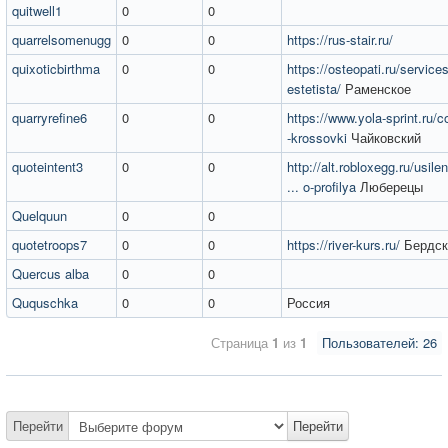
quitwell1
0
0
quarrelsomenugg
0
0
https://rus-stair.ru/
quixoticbirthma
0
0
https://osteopati.ru/services
estetista/
Раменское
quarryrefine6
0
0
https://www.yola-sprint.ru/co
-krossovki
Чайковский
quoteintent3
0
0
http://alt.robloxegg.ru/usil
... o-profilya
Люберецы
Quelquun
0
0
quotetroops7
0
0
https://river-kurs.ru/
Бердск
Quercus alba
0
0
Ququschka
0
0
Россия
Страница
1
из
1
Пользователей: 26
Перейти
Перейти