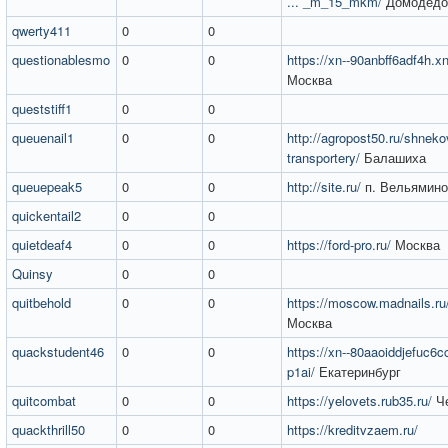
... _m_15_mkm/
Домодедо
qwerty411
0
0
questionablesmo
0
0
https://xn--90anbff6adf4h.xn
Москва
queststiff1
0
0
queuenail1
0
0
http://agropost50.ru/shneko
transportery/
Балашиха
queuepeak5
0
0
http://site.ru/
п. Вельямино
quickentail2
0
0
quietdeaf4
0
0
https://ford-pro.ru/
Москва
Quinsy
0
0
quitbehold
0
0
https://moscow.madnails.ru/
Москва
quackstudent46
0
0
https://xn--80aaoiddjefuc6c
p1ai/
Екатеринбург
quitcombat
0
0
https://yelovets.rub35.ru/
Че
quackthrill50
0
0
https://kreditvzaem.ru/