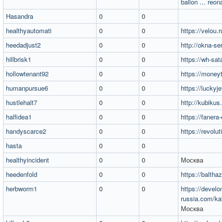
ballon ... reon
Hasandra
0
0
healthyautomati
0
0
https://velou.r
heedadjust2
0
0
http://okna-ser
hillbrisk1
0
0
https://wh-sat
hollowtenant92
0
0
https://moneyt
humanpursue6
0
0
https://luckyj
hustlehalt7
0
0
http://kubikus
halfidea1
0
0
https://fanera-
handyscarce2
0
0
https://revolu
hasta
0
0
healthyincident
0
0
Москва
heedenfold
0
0
https://balthaz
herbworm1
0
0
https://develo
russia.com/ka
Москва