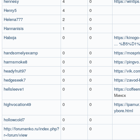
hennesy
4
0
https://wintip
Henry5
4
0
Helena777
2
0
Hannanisis
1
0
Haboja
0
0
https://kinog
... %B5%D1%
handsomelyexamp
0
0
https://mospri
harmsmoke8
0
0
https://pingvo.
headyfruit97
0
0
https://vik.c
hedgeseek7
0
0
https://zavod-b
hellsleeve1
0
0
https://coffee
Минск
highvocation49
0
0
https://ipamur.
ybore.html
hollowcold7
0
0
http://forumenko.ru/index.php?
0
0
r=forum/view