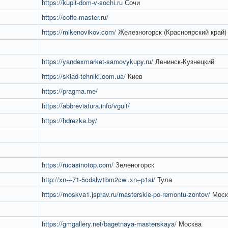
https://kupit-dom-v-sochi.ru
Сочи
https://coffe-master.ru/
https://mikenovikov.com/
Железногорск (Красноярский край)
https://yandexmarket-samovykupy.ru/
Ленинск-Кузнецкий
https://sklad-tehniki.com.ua/
Киев
https://pragma.me/
https://abbreviatura.info/vguit/
https://hdrezka.by/
https://rucasinotop.com/
Зеленогорск
http://xn---71-5cdalw1bm2cwi.xn--p1ai/
Тула
https://moskva1.jsprav.ru/masterskie-po-remontu-zontov/
Моск
https://gmgallery.net/bagetnaya-masterskaya/
Москва