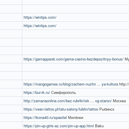
https://wintips.com/
https://wintips.com/
https://gamapparat.com/gama-casino-bezdepozitnyy-bonus/
Му
https://mangogames.ru/blog/zachem-nuzhn ... ya-kultura
http://
https://bur-rk.ru/
Симферополь
http://zamanaonline.com/bez-rubriki/isk ... ng-staron/
Москва
https://vean-tattoo.pl/tatu-salony/lublin/tattoo
Рыбинск
https://ikona40.ru/spasitel
Милёнки
https://pin-up-giris-az.com/pin-up-app.html
Baku