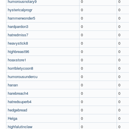
humorousnotary9
0
0
hystericalprogr
0
0
hammerwonder5
0
0
hardpardon3
0
0
hatredmiss7
0
0
heavystick8
0
0
highbreast96
0
0
hoaxstore1
0
0
horribletycoon8
0
0
humorousundercu
0
0
hanan
0
0
harebreach4
0
0
hatredsuperb4
0
0
hedgebread
0
0
Helga
0
0
highfalutinclaw
0
0