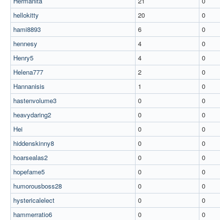
Hermanita
21
0
hellokitty
20
0
hami8893
6
0
hennesy
4
0
Henry5
4
0
Helena777
2
0
Hannanisis
1
0
hastenvolume3
0
0
heavydaring2
0
0
Hei
0
0
hiddenskinny8
0
0
hoarsealas2
0
0
hopefame5
0
0
humorousboss28
0
0
hystericalelect
0
0
hammerratio6
0
0