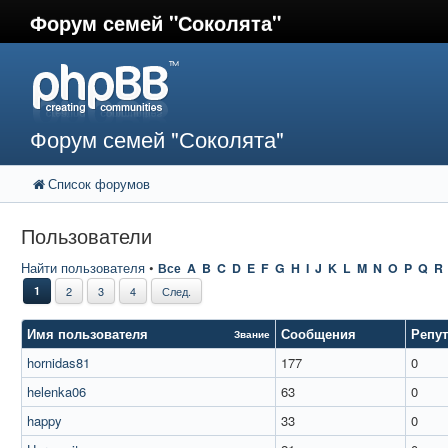
Форум семей "Соколята"
Форум семей "Соколята"
Список форумов
Пользователи
Найти пользователя
•
Все
A
B
C
D
E
F
G
H
I
J
K
L
M
N
O
P
Q
R
1
2
3
4
След.
Имя пользователя
Сообщения
Репу
Звание
hornidas81
177
0
helenka06
63
0
happy
33
0