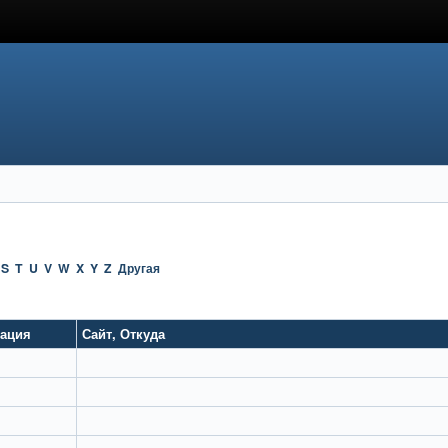
S
T
U
V
W
X
Y
Z
Другая
тация
Сайт
,
Откуда