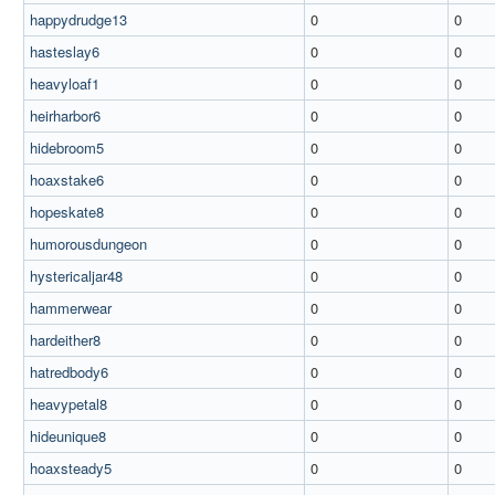
happydrudge13
0
0
hasteslay6
0
0
heavyloaf1
0
0
heirharbor6
0
0
hidebroom5
0
0
hoaxstake6
0
0
hopeskate8
0
0
humorousdungeon
0
0
hystericaljar48
0
0
hammerwear
0
0
hardeither8
0
0
hatredbody6
0
0
heavypetal8
0
0
hideunique8
0
0
hoaxsteady5
0
0