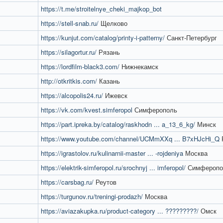
https://t.me/stroitelnye_cheki_majkop_bot
https://stell-snab.ru/
Щелково
https://kunjut.com/catalog/printy-i-patterny/
Санкт-Петербург
https://silagortur.ru/
Рязань
https://lordfilm-black3.com/
Нижнекамск
http://otkritkis.com/
Казань
https://alcopolis24.ru/
Ижевск
https://vk.com/kvest.simferopol
Симферополь
https://part.ipreka.by/catalog/raskhodn ... a_13_6_kg/
Минск
https://www.youtube.com/channel/UCMmXXq ... B7xHJcHi_Q
P
https://igrastolov.ru/kulinarnii-master ... -rojdeniya
Москва
https://elektrik-simferopol.ru/srochnyj ... imferopol/
Симферопо
https://carsbag.ru/
Реутов
https://turgunov.ru/treningi-prodazh/
Москва
https://aviazakupka.ru/product-category ... ?????????/
Омск