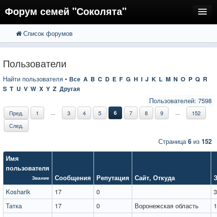
Форум семей "Соколята"
Список форумов
FAQ
Пользователи
Пользователи
Регистрация
Найти пользователя
•
Все
A
B
C
D
E
F
G
H
I
J
K
L
M
N
O
P
Q
R
S
T
U
V
W
X
Y
Z
Другая
Вход
Пользователей: 7598
...
...
Пред.
1
3
4
5
6
7
8
9
152
След.
Страница
6
из
152
Имя
пользователя
Сообщения
Репутация
Сайт
,
Откуда
Звание
Kosharik
17
0
3
Татка
17
0
Воронежская область
1