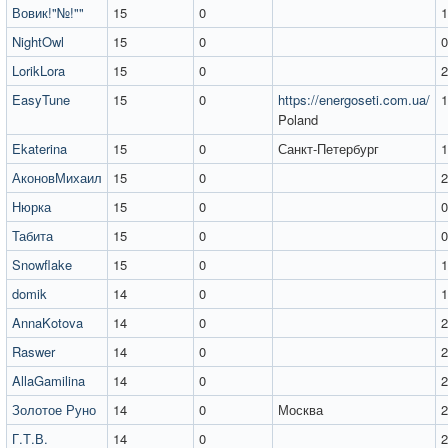
Вовик!"№!""
15
0
1
NightOwl
15
0
0
LorikLora
15
0
2
EasyTune
15
0
https://energoseti.com.ua/
1
Poland
Ekaterina
15
0
Санкт-Петербург
1
АконовМихаил
15
0
2
Нюрка
15
0
0
Табита
15
0
0
Snowflake
15
0
1
domik
14
0
1
AnnaKotova
14
0
2
Raswer
14
0
2
AllaGamilina
14
0
2
Золотое Руно
14
0
Москва
2
Г.Т.В.
14
0
2