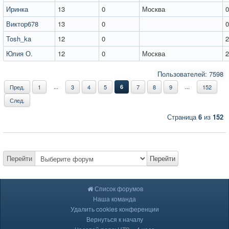
Иринка
13
0
Москва
0
Виктор678
13
0
0
Tosh_ka
12
0
2
Юлия О.
12
0
Москва
2
Пользователей: 7598
...
...
Пред.
1
3
4
5
6
7
8
9
152
След.
Страница
6
из
152
Перейти
Перейти
Список форумов
Наша команда
Удалить cookies конференции
Вернуться к началу