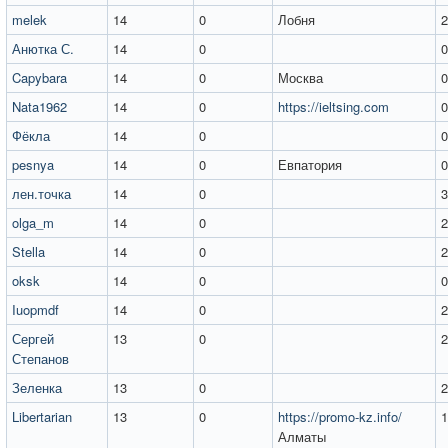
melek
14
0
Лобня
2
Анютка С.
14
0
0
Capybara
14
0
Москва
0
Nata1962
14
0
https://ieltsing.com
0
Фёкла
14
0
0
pesnya
14
0
Евпатория
0
лен.точка
14
0
3
olga_m
14
0
2
Stella
14
0
2
oksk
14
0
0
Iuopmdf
14
0
2
Сергей
13
0
2
Степанов
Зеленка
13
0
2
Libertarian
13
0
https://promo-kz.info/
1
Алматы