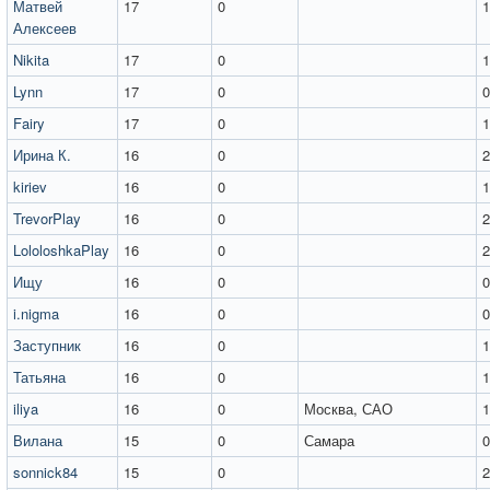
Матвей
17
0
1
Алексеев
Nikita
17
0
1
Lynn
17
0
0
Fairy
17
0
1
Ирина К.
16
0
2
kiriev
16
0
1
TrevorPlay
16
0
2
LololoshkaPlay
16
0
2
Ищу
16
0
0
i.nigma
16
0
0
Заступник
16
0
1
Татьяна
16
0
1
iliya
16
0
Москва, САО
1
Вилана
15
0
Самара
0
sonnick84
15
0
2