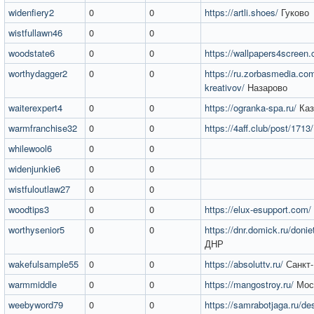
widenfiery2
0
0
https://artli.shoes/
Гуково
wistfullawn46
0
0
woodstate6
0
0
https://wallpapers4screen
worthydagger2
0
0
https://ru.zorbasmedia.com/
kreativov/
Назарово
waiterexpert4
0
0
https://ogranka-spa.ru/
Каз
warmfranchise32
0
0
https://4aff.club/post/1713/
whilewool6
0
0
widenjunkie6
0
0
wistfuloutlaw27
0
0
woodtips3
0
0
https://elux-esupport.com/
worthysenior5
0
0
https://dnr.domick.ru/donie
ДНР
wakefulsample55
0
0
https://absoluttv.ru/
Санкт-
warmmiddle
0
0
https://mangostroy.ru/
Мос
weebyword79
0
0
https://samrabotjaga.ru/de