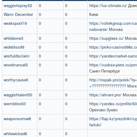
waggishspray52
0
0
https://lux-climate.ru/
Домо
Warm December
0
0
Киев
weakspoof19
0
0
https://voltekgroup.com/cat
rudovanie/
Москва
whilebone3
0
0
https://supglass.ru/
Москв
widebliss99
0
0
https://pinko-casino098s.
wistfuldisclaim
0
0
https://yandexmarket-sam
woodmanual5
0
0
https://vuoksa-piers.ru/po
Санкт-Петербург
worthycause6
0
0
http://mspak.pro/poisk/?q
+????????????????
Моск
waggishtalent50
0
0
https://almani.pro/
Москва
warmbliss63
0
0
https://yandex.ru/profile/
Орехово-Зуево
weaponsorrow8
0
0
https://flap.kz/prazdniki/vy
fartuki/
whilewicked8
0
0