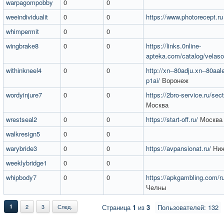
warpagompobby
0
0
weeindividualit
0
0
https://www.photorecept.ru
whimpermit
0
0
wingbrake8
0
0
https://links.0nline-
apteka.com/catalog/velaso
withinkneel4
0
0
http://xn--80adju.xn--80aa
p1ai/
Воронеж
wordyinjure7
0
0
https://2bro-service.ru/sect
Москва
wrestseal2
0
0
https://start-off.ru/
Москва
walkresign5
0
0
warybride3
0
0
https://avpansionat.ru/
Ниж
weeklybridge1
0
0
whipbody7
0
0
https://apkgambling.com/r
Челны
1
2
3
След.
Страница
1
из
3
Пользователей: 132