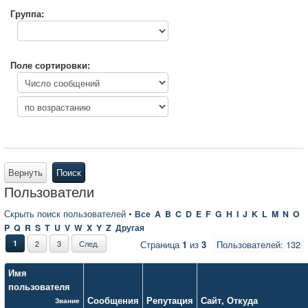
Группа:
Поле сортировки:
Вернуть
Поиск
Пользователи
Скрыть поиск пользователей
•
Все
A
B
C
D
E
F
G
H
I
J
K
L
M
N
O
P
Q
R
S
T
U
V
W
X
Y
Z
Другая
1
2
3
След.
Страница
1
из
3
Пользователей: 132
Имя
пользователя
Сообщения
Репутация
Сайт
,
Откуда
Звание