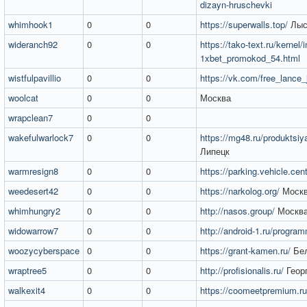
dizayn-hruschevki
whimhook1
0
0
https://superwalls.top/
Лыс
wideranch92
0
0
https://tako-text.ru/kernel/
1xbet_promokod_54.html
wistfulpavillio
0
0
https://vk.com/free_lance_
woolcat
0
0
Москва
wrapclean7
0
0
wakefulwarlock7
0
0
https://mg48.ru/produktsiy
Липецк
warmresign8
0
0
https://parking.vehicle.cent
weedesert42
0
0
https://narkolog.org/
Моск
whimhungry2
0
0
http://nasos.group/
Москв
widowarrow7
0
0
http://android-1.ru/progra
woozycyberspace
0
0
https://grant-kamen.ru/
Бел
wraptree5
0
0
http://profisionalis.ru/
Геор
walkexit4
0
0
https://coomeetpremium.ru