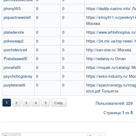
phonylift3
0
0
https://daddy-casino.info/
Лы
piquantnewslett
0
0
https://stroy911.ru/perekryt
Москва
platedenote
0
0
https://www.arhtehnoplus.ru/
pokeswap2
0
0
https://24.mk.ua/top-news/
Н
porchdevice4
0
0
http://san-star.ru/
Москва
PratalaawailE
0
0
http://radatoy.ru
Oman
pronefall5
0
0
https://mspak.ru/catalog/
Мо
psychoticgravey
0
0
https://esko-industry.ru/
Мос
purpletenet6
0
0
https://spectr-energy.ru/imag
ktc4.pdf
Тольятти
1
2
3
4
5
След.
Пользователей: 229
Страница
1
из
5