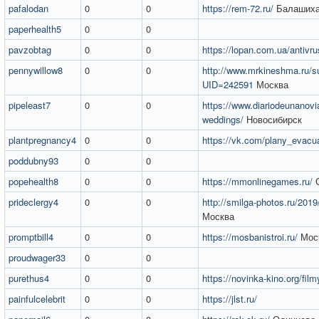
pafalodan
0
0
https://rem-72.ru/
Балаших
paperhealth5
0
0
pavzobtag
0
0
https://lopan.com.ua/antivru
pennywillow8
0
0
http://www.mrkineshma.ru/su
UID=242591
Москва
pipeleast7
0
0
https://www.diariodeunanovia
weddings/
Новосибирск
plantpregnancy4
0
0
https://vk.com/plany_evacua
poddubny93
0
0
popehealth8
0
0
https://mmonlinegames.ru/
С
prideclergy4
0
0
http://smilga-photos.ru/201
Москва
promptbill4
0
0
https://mosbanistroi.ru/
Мос
proudwager33
0
0
purethus4
0
0
https://novinka-kino.org/film
painfulcelebrit
0
0
https://jlst.ru/