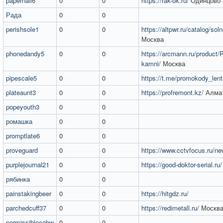
papernail6
0
0
https://rak-ok.ru/
Одинцово
Рада
0
0
perishsole1
0
0
https://altpwr.ru/catalog/sol
Москва
phonedandy5
0
0
https://arcmann.ru/product/
kamni/
Москва
pipescale5
0
0
https://t.me/promokody_len
plateaunt3
0
0
https://profremont.kz/
Алма
popeyouth3
0
0
ромашка
0
0
promptlate6
0
0
proveguard
0
0
https://www.cctvfocus.ru/n
purplejournal21
0
0
https://good-doktor-serial.ru/
рябинка
0
0
painstakingbeer
0
0
https://hitgdz.ru/
parchedcuff37
0
0
https://redimetall.ru/
Москв
permissiblecobw
0
0