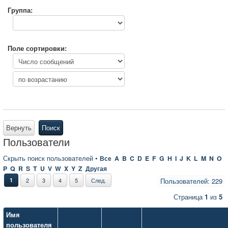
Группа:
Поле сортировки:
Вернуть
Поиск
Пользователи
Скрыть поиск пользователей
•
Все
A
B
C
D
E
F
G
H
I
J
K
L
M
N
O
P
Q
R
S
T
U
V
W
X
Y
Z
Другая
1
2
3
4
5
След.
Пользователей: 229
Страница
1
из
5
Имя
пользователя