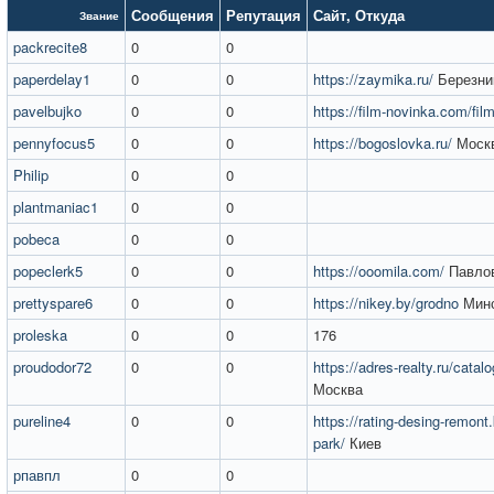
Сообщения
Репутация
Сайт
,
Откуда
Звание
packrecite8
0
0
paperdelay1
0
0
https://zaymika.ru/
Березни
pavelbujko
0
0
https://film-novinka.com/fil
pennyfocus5
0
0
https://bogoslovka.ru/
Моск
Philip
0
0
plantmaniac1
0
0
pobeca
0
0
popeclerk5
0
0
https://ooomila.com/
Павло
prettyspare6
0
0
https://nikey.by/grodno
Мин
proleska
0
0
176
proudodor72
0
0
https://adres-realty.ru/catalo
Москва
pureline4
0
0
https://rating-desing-remont.
park/
Киев
рпавпл
0
0