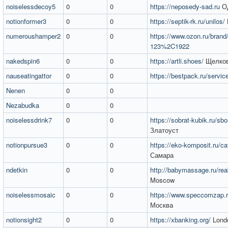
noiselessdecoy5
0
0
https://neposedy-sad.ru
Од
notionformer3
0
0
https://septik-rk.ru/unilos/
numeroushamper2
0
0
https://www.ozon.ru/brand/
123%2C1922
nakedspin6
0
0
https://artli.shoes/
Щелко
nauseatingattor
0
0
https://bestpack.ru/servic
Nenen
0
0
Nezabudka
0
0
noiselessdrink7
0
0
https://sobrat-kubik.ru/sbo
Златоуст
notionpursue3
0
0
https://eko-komposit.ru/c
Самара
ndetkin
0
0
http://babymassage.ru/reabi
Moscow
noiselessmosaic
0
0
https://www.speccomzap.r
Москва
notionsight2
0
0
https://xbanking.org/
Lond