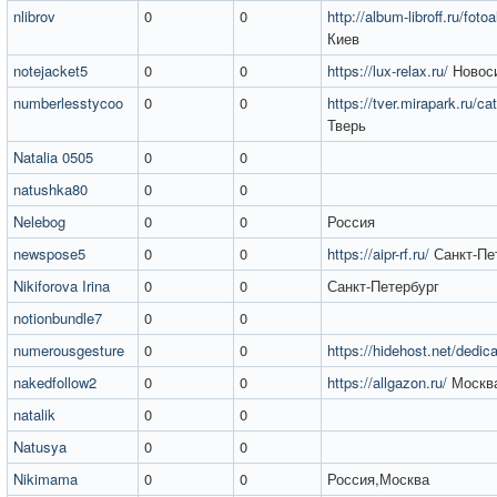
nlibrov
0
0
http://album-libroff.ru/fot
Киев
notejacket5
0
0
https://lux-relax.ru/
Новос
numberlesstycoo
0
0
https://tver.mirapark.ru/ca
Тверь
Natalia 0505
0
0
natushka80
0
0
Nelebog
0
0
Россия
newspose5
0
0
https://aipr-rf.ru/
Санкт-Пе
Nikiforova Irina
0
0
Санкт-Петербург
notionbundle7
0
0
numerousgesture
0
0
https://hidehost.net/dedic
nakedfollow2
0
0
https://allgazon.ru/
Москв
natalik
0
0
Natusya
0
0
Nikimama
0
0
Россия,Москва