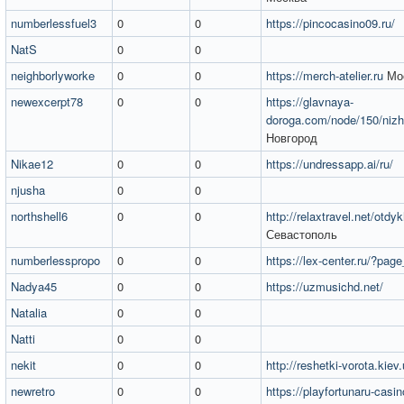
numberlessfuel3
0
0
https://pincocasino09.ru/
NatS
0
0
neighborlyworke
0
0
https://merch-atelier.ru
Мо
newexcerpt78
0
0
https://glavnaya-
doroga.com/node/150/nizh
Новгород
Nikae12
0
0
https://undressapp.ai/ru/
njusha
0
0
northshell6
0
0
http://relaxtravel.net/otdy
Севастополь
numberlesspropo
0
0
https://lex-center.ru/?pag
Nadya45
0
0
https://uzmusichd.net/
Natalia
0
0
Natti
0
0
nekit
0
0
http://reshetki-vorota.kiev.
newretro
0
0
https://playfortunaru-casin