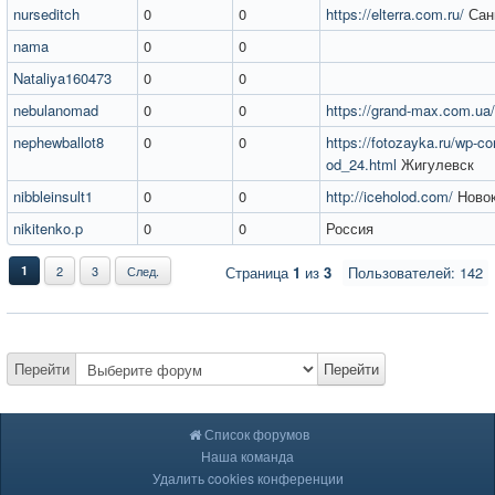
nurseditch
0
0
https://elterra.com.ru/
Санк
nama
0
0
Nataliya160473
0
0
nebulanomad
0
0
https://grand-max.com.ua/
nephewballot8
0
0
https://fotozayka.ru/wp-co
od_24.html
Жигулевск
nibbleinsult1
0
0
http://iceholod.com/
Новок
nikitenko.p
0
0
Россия
1
2
3
След.
Страница
1
из
3
Пользователей: 142
Перейти
Перейти
Список форумов
Наша команда
Удалить cookies конференции