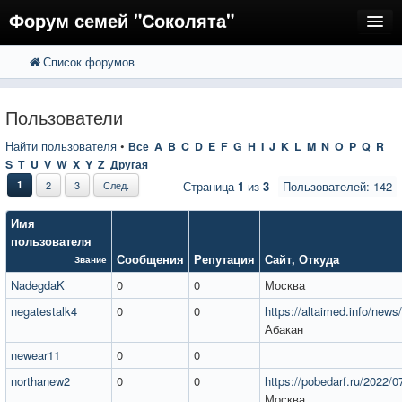
Форум семей "Соколята"
Список форумов
FAQ
Пользователи
Пользователи
Регистрация
Найти пользователя
•
Все
A
B
C
D
E
F
G
H
I
J
K
L
M
N
O
P
Q
R
S
T
U
V
W
X
Y
Z
Другая
Вход
1
2
3
След.
Страница
1
из
3
Пользователей: 142
Имя
пользователя
Сообщения
Репутация
Сайт
,
Откуда
Звание
NadegdaK
0
0
Москва
negatestalk4
0
0
https://altaimed.info/news/
Абакан
newear11
0
0
northanew2
0
0
https://pobedarf.ru/2022/0
Москва