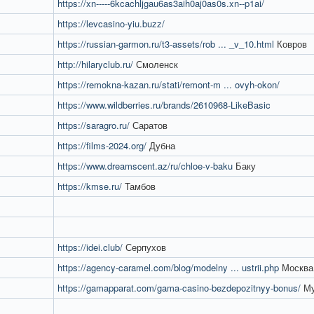
https://xn-----6kcachljgau6as3aih0aj0as0s.xn--p1ai/
https://levcasino-yiu.buzz/
https://russian-garmon.ru/t3-assets/rob ... _v_10.html
Ковров
http://hilaryclub.ru/
Смоленск
https://remokna-kazan.ru/stati/remont-m ... ovyh-okon/
https://www.wildberries.ru/brands/2610968-LikeBasic
https://saragro.ru/
Саратов
https://films-2024.org/
Дубна
https://www.dreamscent.az/ru/chloe-v-baku
Баку
https://kmse.ru/
Тамбов
https://idei.club/
Серпухов
https://agency-caramel.com/blog/modelny ... ustrii.php
Москва
https://gamapparat.com/gama-casino-bezdepozitnyy-bonus/
Му