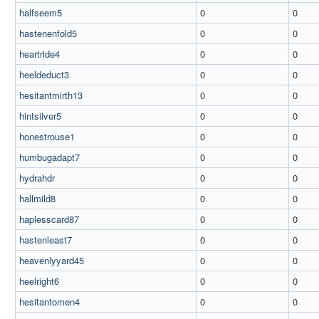
halfseem5
0
0
hastenenfold5
0
0
heartride4
0
0
heeldeduct3
0
0
hesitantmirth13
0
0
hintsilver5
0
0
honestrouse1
0
0
humbugadapt7
0
0
hydrahdr
0
0
hallmild8
0
0
haplesscard87
0
0
hastenleast7
0
0
heavenlyyard45
0
0
heelright6
0
0
hesitantomen4
0
0