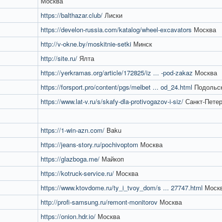
Москва
https://balthazar.club/
Лиски
https://develon-russia.com/katalog/wheel-excavators
Москва
http://v-okne.by/moskitnie-setki
Минск
http://site.ru/
Ялта
https://yerkramas.org/article/172825/iz ... -pod-zakaz
Москва
https://forsport.pro/content/pgs/melbet ... od_24.html
Подольс
https://www.lat-v.ru/s/skafy-dla-protivogazov-i-siz/
Санкт-Петер
https://1-win-azn.com/
Baku
https://jeans-story.ru/pochivoptom
Москва
https://glazboga.me/
Майкоп
https://kotruck-service.ru/
Москва
https://www.ktovdome.ru/ty_i_tvoy_dom/s ... 27747.html
Моск
http://profi-samsung.ru/remont-monitorov
Москва
https://onion.hdr.io/
Москва