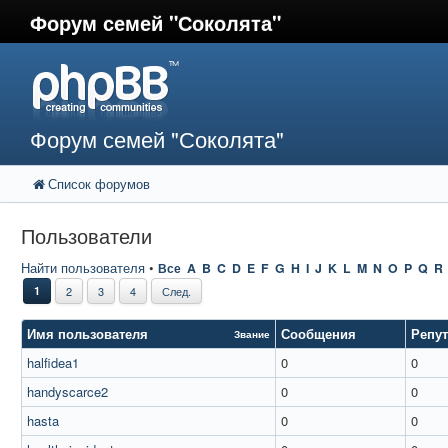
Форум семей "Соколята"
Форум семей "Соколята"
Список форумов
Пользователи
Найти пользователя
•
Все
A
B
C
D
E
F
G
H
I
J
K
L
M
N
O
P
Q
R
1
2
3
4
След.
Имя пользователя
Сообщения
Репу
Звание
halfidea1
0
0
handyscarce2
0
0
hasta
0
0