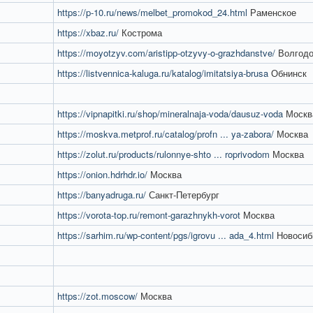
https://p-10.ru/news/melbet_promokod_24.html
Раменское
https://xbaz.ru/
Кострома
https://moyotzyv.com/aristipp-otzyvy-o-grazhdanstve/
Волгодо
https://listvennica-kaluga.ru/katalog/imitatsiya-brusa
Обнинск
https://vipnapitki.ru/shop/mineralnaja-voda/dausuz-voda
Москв
https://moskva.metprof.ru/catalog/profn ... ya-zabora/
Москва
https://zolut.ru/products/rulonnye-shto ... roprivodom
Москва
https://onion.hdrhdr.io/
Москва
https://banyadruga.ru/
Санкт-Петербург
https://vorota-top.ru/remont-garazhnykh-vorot
Москва
https://sarhim.ru/wp-content/pgs/igrovu ... ada_4.html
Новосиб
https://zot.moscow/
Москва