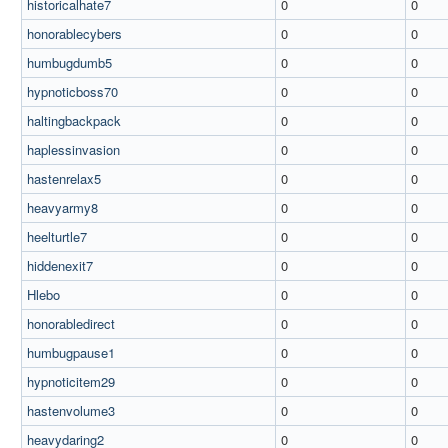
historicalhate7
0
0
honorablecybers
0
0
humbugdumb5
0
0
hypnoticboss70
0
0
haltingbackpack
0
0
haplessinvasion
0
0
hastenrelax5
0
0
heavyarmy8
0
0
heelturtle7
0
0
hiddenexit7
0
0
Hlebo
0
0
honorabledirect
0
0
humbugpause1
0
0
hypnoticitem29
0
0
hastenvolume3
0
0
heavydaring2
0
0