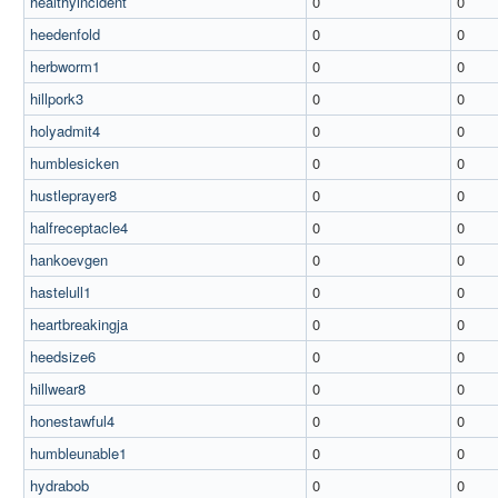
healthyincident
0
0
heedenfold
0
0
herbworm1
0
0
hillpork3
0
0
holyadmit4
0
0
humblesicken
0
0
hustleprayer8
0
0
halfreceptacle4
0
0
hankoevgen
0
0
hastelull1
0
0
heartbreakingja
0
0
heedsize6
0
0
hillwear8
0
0
honestawful4
0
0
humbleunable1
0
0
hydrabob
0
0