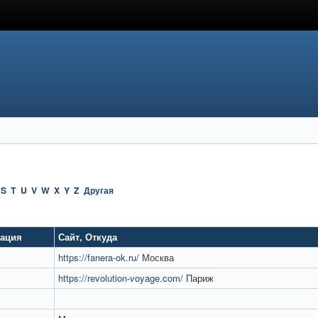
S
T
U
V
W
X
Y
Z
Другая
тация
Сайт
,
Откуда
https://fanera-ok.ru/
Москва
https://revolution-voyage.com/
Париж