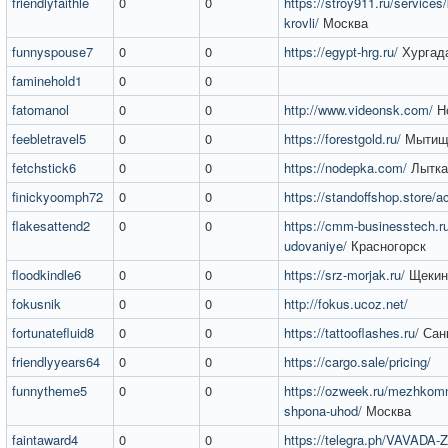
friendlyfaithle
0
0
https://stroy911.ru/services/k
krovli/
Москва
funnyspouse7
0
0
https://egypt-hrg.ru/
Хургад
faminehold1
0
0
fatomanol
0
0
http://www.videonsk.com/
Но
feebletravel5
0
0
https://forestgold.ru/
Мытищ
fetchstick6
0
0
https://nodepka.com/
Лытка
finickyoomph72
0
0
https://standoffshop.store/
flakesattend2
0
0
https://cmm-businesstech.ru/
udovaniye/
Красногорск
floodkindle6
0
0
https://srz-morjak.ru/
Щекин
fokusnik
0
0
http://fokus.ucoz.net/
fortunatefluid8
0
0
https://tattooflashes.ru/
Санк
friendlyyears64
0
0
https://cargo.sale/pricing/
funnytheme5
0
0
https://ozweek.ru/mezhkomn
shpona-uhod/
Москва
faintaward4
0
0
https://telegra.ph/VAVADA-Z