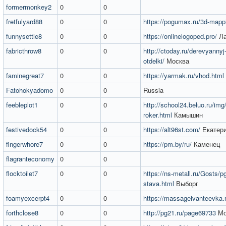
formermonkey2
0
0
fretfulyard88
0
0
https://pogumax.ru/3d-mappi
funnysettle8
0
0
https://onlinelogoped.pro/
Ла
fabricthrow8
0
0
http://ctoday.ru/derevyannyj-m
otdelki/
Москва
faminegreat7
0
0
https://yarmak.ru/vhod.html
Fatohokyadomo
0
0
Russia
feebleplot1
0
0
http://school24.beluo.ru/img/
roker.html
Камышин
festivedock54
0
0
https://alt96st.com/
Екатери
fingerwhore7
0
0
https://pm.by/ru/
Каменец
flagranteconomy
0
0
flocktoilet7
0
0
https://ns-metall.ru/Gosts/pg
stava.html
Выборг
foamyexcerpt4
0
0
https://massageivanteevka.
forthclose8
0
0
http://pg21.ru/page69733
Мо