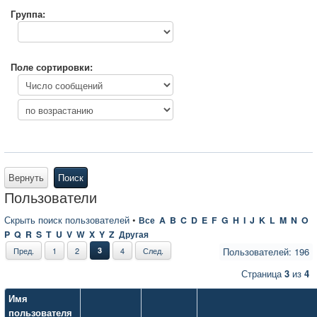
Группа:
Поле сортировки:
Вернуть
Поиск
Пользователи
Скрыть поиск пользователей
•
Все
A
B
C
D
E
F
G
H
I
J
K
L
M
N
O
P
Q
R
S
T
U
V
W
X
Y
Z
Другая
Пред.
1
2
3
4
След.
Пользователей: 196
Страница
3
из
4
Имя
пользователя