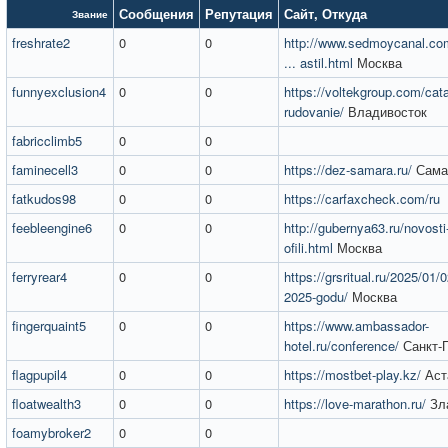
Сообщения
Репутация
Сайт
,
Откуда
Звание
freshrate2
0
0
http://www.sedmoycanal.co
... astil.html
Москва
funnyexclusion4
0
0
https://voltekgroup.com/catal
rudovanie/
Владивосток
fabricclimb5
0
0
faminecell3
0
0
https://dez-samara.ru/
Сама
fatkudos98
0
0
https://carfaxcheck.com/ru
feebleengine6
0
0
http://gubernya63.ru/novosti-
ofili.html
Москва
ferryrear4
0
0
https://grsritual.ru/2025/01/0
2025-godu/
Москва
fingerquaint5
0
0
https://www.ambassador-
hotel.ru/conference/
Санкт-П
flagpupil4
0
0
https://mostbet-play.kz/
Аст
floatwealth3
0
0
https://love-marathon.ru/
Зл
foamybroker2
0
0