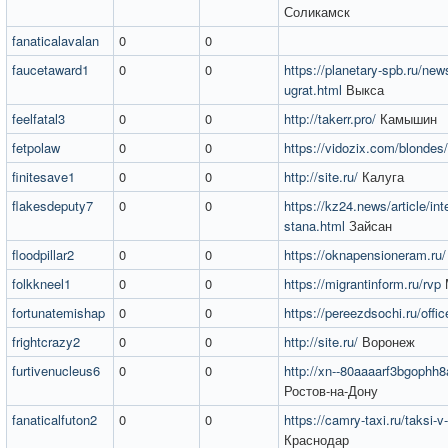
Соликамск
fanaticalavalan
0
0
faucetaward1
0
0
https://planetary-spb.ru/new
ugrat.html
Выкса
feelfatal3
0
0
http://takerr.pro/
Камышин
fetpolaw
0
0
https://vidozix.com/blondes/
finitesave1
0
0
http://site.ru/
Калуга
flakesdeputy7
0
0
https://kz24.news/article/in
stana.html
Зайсан
floodpillar2
0
0
https://oknapensioneram.ru/
folkkneel1
0
0
https://migrantinform.ru/rvp
fortunatemishap
0
0
https://pereezdsochi.ru/offi
frightcrazy2
0
0
http://site.ru/
Воронеж
furtivenucleus6
0
0
http://xn--80aaaarf3bgophh8
Ростов-на-Дону
fanaticalfuton2
0
0
https://camry-taxi.ru/taksi-v
Краснодар