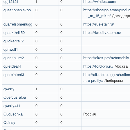
qcj12121
1
0
https://wintips.com/
questionablekoo
0
0
https://sbcargo.store/produ
... _m_15_mkm/
Домодедо
quarrelsomenugg
0
0
https://rus-stair.ru/
quackthrill50
0
0
https://kreditvzaem.ru/
quickentail2
0
0
quitwell1
0
0
questinjure2
0
0
https://ekos.pro/avtomobily
quietdeaf4
0
0
https://ford-pro.ru/
Москва
quoteintent3
0
0
http://alt.robloxegg.ru/usil
... o-profilya
Люберецы
qwerty
1
0
Quercus alba
0
0
qwerty411
0
0
Ququschka
0
0
Россия
Quinsy
0
0