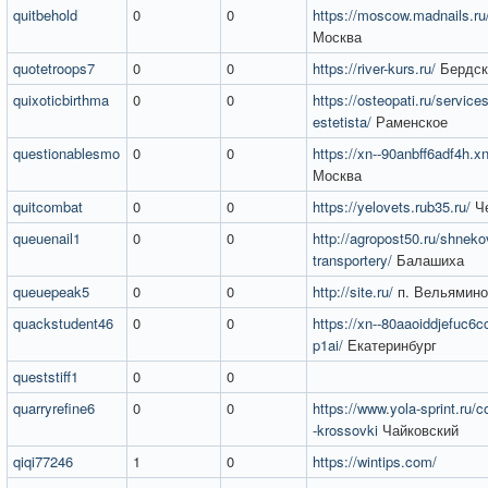
quitbehold
0
0
https://moscow.madnails.ru/
Москва
quotetroops7
0
0
https://river-kurs.ru/
Бердск
quixoticbirthma
0
0
https://osteopati.ru/services
estetista/
Раменское
questionablesmo
0
0
https://xn--90anbff6adf4h.xn
Москва
quitcombat
0
0
https://yelovets.rub35.ru/
Че
queuenail1
0
0
http://agropost50.ru/shneko
transportery/
Балашиха
queuepeak5
0
0
http://site.ru/
п. Вельямино
quackstudent46
0
0
https://xn--80aaoiddjefuc6c
p1ai/
Екатеринбург
queststiff1
0
0
quarryrefine6
0
0
https://www.yola-sprint.ru/co
-krossovki
Чайковский
qiqi77246
1
0
https://wintips.com/