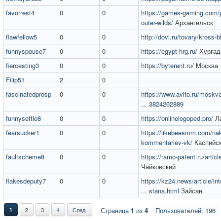
favorrest4
0
0
https://games-gaming.com/p
outer-wilds/
Архангельск
flawfellow5
0
0
http://dovl.ru/tovary/kross-b
funnyspouse7
0
0
https://egypt-hrg.ru/
Хургад
fiercesting3
0
0
https://byterent.ru/
Москва
Filip51
2
0
fascinatedprosp
0
0
https://www.avito.ru/moskv
... 3824262889
funnysettle8
0
0
https://onlinelogoped.pro/
Ла
fearsucker1
0
0
https://likebeesmm.com/nak
kommentariev-vk/
Каспийс
faultscheme8
0
0
https://ramo-patent.ru/articl
Чайковский
flakesdeputy7
0
0
https://kz24.news/article/i
... stana.html
Зайсан
1
2
3
4
След.
Страница
1
из
4
Пользователей: 196