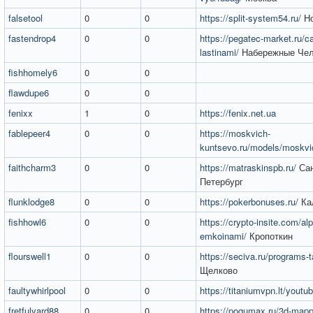
falsetool
0
0
https://split-system54.ru/
Но
fastendrop4
0
0
https://pegatec-market.ru/ca
lastinami/
Набережные Че
fishhomely6
0
0
flawdupe6
0
0
fenixx
1
0
https://fenix.net.ua
fablepeer4
0
0
https://moskvich-
kuntsevo.ru/models/moskvi
faithcharm3
0
0
https://matraskinspb.ru/
Сан
Петербург
flunklodge8
0
0
https://pokerbonuses.ru/
Ка
fishhowl6
0
0
https://crypto-insite.com/alp
emkoinami/
Кропоткин
flourswell1
0
0
https://seciva.ru/programs-
Щелково
faultywhirlpool
0
0
https://titaniumvpn.lt/youtu
fretfulyard88
0
0
https://pogumax.ru/3d-mappi