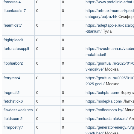
forcereal4
0
0
https://www.profclinic-arbat.
fluentassist7
0
0
https://artmaximum.art/prod
category/pejzazhi/
Симфер
fearmidst7
0
0
https://adeptapple.ru/catalo
-titanium/
Тула
frightplead1
0
0
fortunatesuppli
0
0
https://investmana.ru/vsebr
metatrader5
flopharbor2
0
0
https://grsritual.ru/2025/01
v-moskve/
Москва
ferryrear4
0
0
https://grsritual.ru/2025/01/0
2025-godu/
Москва
frogmail2
0
0
https://bohpts.com/
Воркут
fetchstick6
0
0
https://nodepka.com/
Лытка
flawlessweaknes
0
0
https://coffeeroom.by/
Минс
fieldscorn2
0
0
https://amirada-aleks.ru/
Ал
firmpoetry7
0
0
https://generator-energy.ru/g
vye/fubag/
Москва