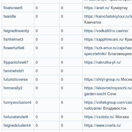
floatsneer5
0
0
https://arart.ru/
Кумертау
fearidle
0
0
https://kamchatskiytour.ru/le
Камчатка
feignedinsanity
0
0
https://vodka931s.casino/
fishhelmet3
0
0
https://sapphirecars.ru/
Кра
flowerturtle8
0
0
https://szk-amur.ru/zapchast
specztehniki/
Благовещенс
flippantshoe67
0
0
https://nakrutka-pf.ru/
faminehold1
0
0
futuristicverse
0
0
https://shtyl-group.ru
Москв
formerally2
0
0
https://iskevrostroysochi.ru
garden-sochi
Сочи
funnyexclusion4
0
0
https://voltekgroup.com/cata
rudovanie/
Владивосток
fortunateruler8
0
0
https://vzoloto.ru/
Москва
feignedstudent4
0
0
https://www.cverla.ru/