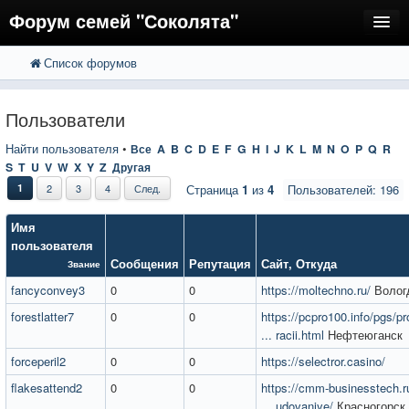
Форум семей "Соколята"
Список форумов
FAQ
Пользователи
Пользователи
Регистрация
Найти пользователя
•
Все
A
B
C
D
E
F
G
H
I
J
K
L
M
N
O
P
Q
R
S
T
U
V
W
X
Y
Z
Другая
Вход
1
2
3
4
След.
Страница
1
из
4
Пользователей: 196
Имя
пользователя
Сообщения
Репутация
Сайт
,
Откуда
Звание
fancyconvey3
0
0
https://moltechno.ru/
Волог
forestlatter7
0
0
https://pcpro100.info/pgs/
... racii.html
Нефтеюганск
forceperil2
0
0
https://selectror.casino/
flakesattend2
0
0
https://cmm-businesstech.r
... udovaniye/
Красногорск