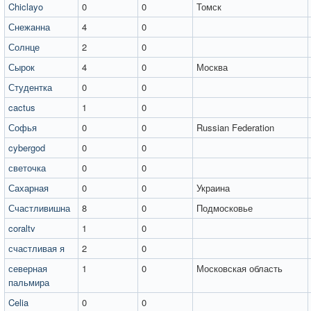
Chiclayo
0
0
Томск
Снежанна
4
0
Солнце
2
0
Сырок
4
0
Москва
Студентка
0
0
cactus
1
0
Софья
0
0
Russian Federation
cybergod
0
0
светочка
0
0
Сахарная
0
0
Украина
Счастливишна
8
0
Подмосковье
coraltv
1
0
счастливая я
2
0
северная
1
0
Московская область
пальмира
Celia
0
0