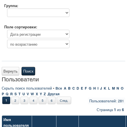
Группа:
Поле сортировки:
Вернуть
Поиск
Пользователи
Скрыть поиск пользователей
•
Все
A
B
C
D
E
F
G
H
I
J
K
L
M
N
O
P
Q
R
S
T
U
V
W
X
Y
Z
Другая
1
2
3
4
5
6
След.
Пользователей: 281
Страница
1
из
6
Имя
пользователя