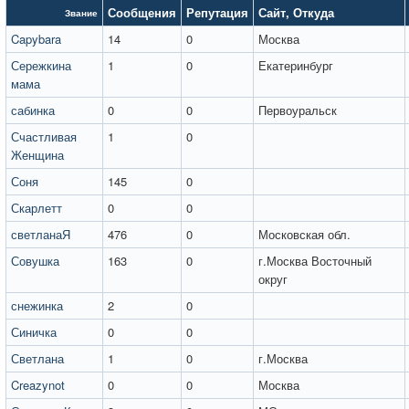
Сообщения
Репутация
Сайт
,
Откуда
Звание
Capybara
14
0
Москва
Сережкина
1
0
Екатеринбург
мама
сабинка
0
0
Первоуральск
Счастливая
1
0
Женщина
Соня
145
0
Скарлетт
0
0
светланаЯ
476
0
Московская обл.
Совушка
163
0
г.Москва Восточный
округ
снежинка
2
0
Синичка
0
0
Светлана
1
0
г.Москва
Creazynot
0
0
Москва