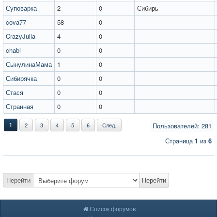
Суповарка
2
0
Сибирь
cova77
58
0
CrazyJulia
4
0
chabi
0
0
СынулинаМама
1
0
Сибирячка
0
0
Стася
0
0
Странная
0
0
1
2
3
4
5
6
След.
Пользователей: 281
Страница
1
из
6
Перейти
Перейти
Список форумов