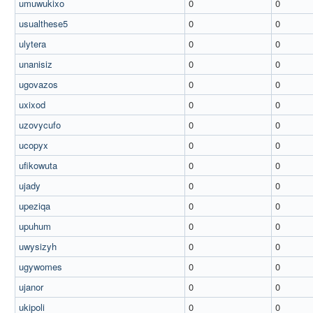
umuwukixo
0
0
usualthese5
0
0
ulytera
0
0
unanisiz
0
0
ugovazos
0
0
uxixod
0
0
uzovycufo
0
0
ucopyx
0
0
ufikowuta
0
0
ujady
0
0
upeziqa
0
0
upuhum
0
0
uwysizyh
0
0
ugywomes
0
0
ujanor
0
0
ukipoli
0
0