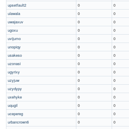
upsetfault2
0
0
ulawala
0
0
uwajaxuv
0
0
ugoxu
0
0
uvijumo
0
0
unopiqy
0
0
usakeso
0
0
uzonasi
0
0
ugyrixy
0
0
uzyjuw
0
0
uzydypy
0
0
uxehyke
0
0
uqugil
0
0
ucepereg
0
0
urbancrown6
0
0