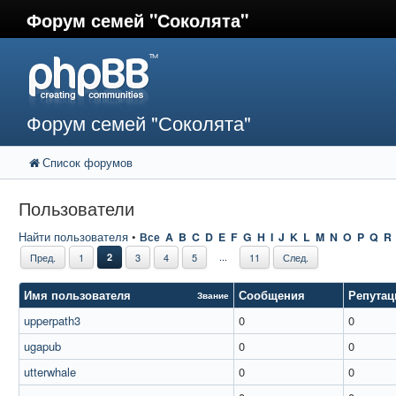
Форум семей "Соколята"
Форум семей "Соколята"
Список форумов
Пользователи
Найти пользователя
•
Все
A
B
C
D
E
F
G
H
I
J
K
L
M
N
O
P
Q
R
...
Пред.
1
2
3
4
5
11
След.
Имя пользователя
Сообщения
Репутац
Звание
upperpath3
0
0
ugapub
0
0
utterwhale
0
0