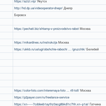
https://azizi.vip/
Якутск
http://hd.dp.ua/videooperator-dnepr/
Днепр
Боровск
https://pechati.biz/shtamp-v-proizvodstvo-rabot
Москва
https://mikardines.ru/instrukcija
Москва
https://ukkb.ru/uslugi/obshchie-rabochi ... /gruzchik/
Белебей
https://color-foto.com/interernaya-foto ... rill-toll/
Москва
https://p2payer.com/ru/freelance-service
https://xn------7cddeeb1aythz0acg8bkdl1c7hh.xn--p1ai/
Гатчина