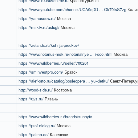
https://www.100suvenirov.ru
Краснотурьинск
https://www.youtube.com/channel/UCA9qDD ... Ok70fsS7zg
Калин
https://yamoscow.ru/
Москва
https://msktv.ru/uslugi/
Москва
https://zelands.ru/kuhnja-predkov/
https://www.notarius-msk.ru/notarialnye ... i-ooo.html
Москва
https://www.wildberries.ru/seller/700201
https://sminvestpro.com/
Братск
https://alef-orto.ru/catalog/posleopera ... yu-kletku/
Санкт-Петербу
http://wood-side.ru/
Кострома
https://62s.ru/
Рязань
https://www.wildberries.ru/brands/sunnyiv
https://prof-dialog.ru/
Москва
https://palma.ae/
Каневская