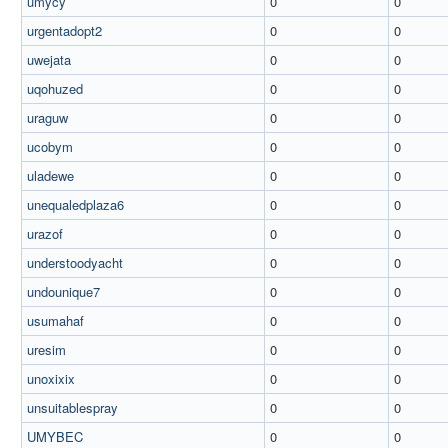
umycy
0
0
urgentadopt2
0
0
uwejata
0
0
uqohuzed
0
0
uraguw
0
0
ucobym
0
0
uladewe
0
0
unequaledplaza6
0
0
urazof
0
0
understoodyacht
0
0
undounique7
0
0
usumahaf
0
0
uresim
0
0
unoxixix
0
0
unsuitablespray
0
0
UMYBEC
0
0