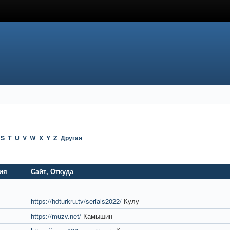
S
T
U
V
W
X
Y
Z
Другая
ия
Сайт
,
Откуда
https://hdturkru.tv/serials2022/
Кулу
https://muzv.net/
Камышин