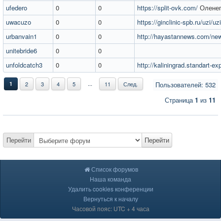
ufedero
0
0
https://split-ovk.com/
Оленег
uwacuzo
0
0
https://ginclinic-spb.ru/uzi/uz
urbanvain1
0
0
http://hayastannews.com/ne
unitebride6
0
0
unfoldcatch3
0
0
http://kaliningrad.standart-ex
...
1
2
3
4
5
11
След.
Пользователей: 532
Страница
1
из
11
Перейти
Перейти
Список форумов
Наша команда
Удалить cookies конференции
Вернуться к началу
Часовой пояс: UTC + 4 часа