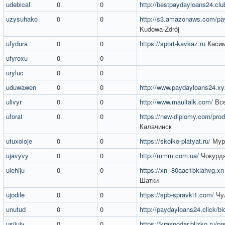
udebicaf
0
0
http://bestpaydayloans24.clu
uzysuhako
0
0
http://s3.amazonaws.com/pay
Kudowa-Zdrój
ufydura
0
0
https://sport-kavkaz.ru
Каси
ufyroxu
0
0
uryluc
0
0
uduwawen
0
0
http://www.paydayloans24.xy
ulivyr
0
0
http://www.maultalk.com/
Все
uforat
0
0
https://new-diplomy.com/produ
Калачинск
utuxoloje
0
0
https://skolko-platyat.ru/
Мур
ujavyvy
0
0
http://mmm.com.ua/
Чокурд
ulehiju
0
0
https://xn--80aac1bklahvg.xn-
Шатки
ujodile
0
0
https://spb-spravki1.com/
Чу
unutud
0
0
http://paydayloans24.click/bl
usijujy
0
0
https://krasnodar.blizko.ru/pr