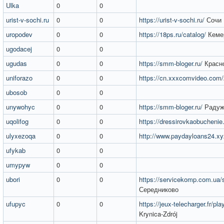
Ulka
0
0
urist-v-sochi.ru
0
0
https://urist-v-sochi.ru/
Сочи
uropodev
0
0
https://18ps.ru/catalog/
Кеме
ugodacej
0
0
ugudas
0
0
https://smm-bloger.ru/
Красн
uniforazo
0
0
https://cn.xxxcomvideo.com
ubosob
0
0
unywohyc
0
0
https://smm-bloger.ru/
Радуж
uqolifog
0
0
https://dressirovkaobuchenie.
ulyxezoqa
0
0
http://www.paydayloans24.xy
ufykab
0
0
umypyw
0
0
ubori
0
0
https://servicekomp.com.ua/s
Середниково
ufupyc
0
0
https://jeux-telecharger.fr/pla
Krynica-Zdrój