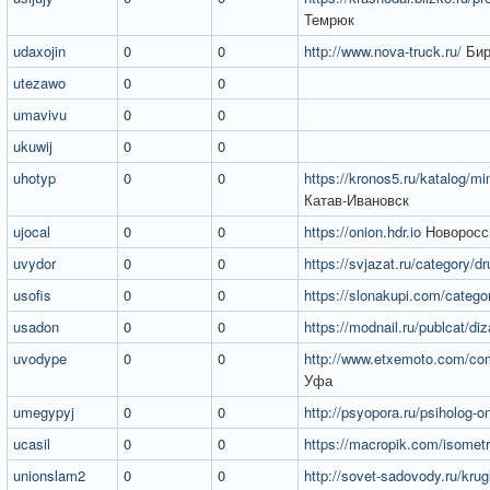
Темрюк
udaxojin
0
0
http://www.nova-truck.ru/
Бир
utezawo
0
0
umavivu
0
0
ukuwij
0
0
uhotyp
0
0
https://kronos5.ru/katalog/min
Катав-Ивановск
ujocal
0
0
https://onion.hdr.io
Новоросс
uvydor
0
0
https://svjazat.ru/category/d
usofis
0
0
https://slonakupi.com/catego
usadon
0
0
https://modnail.ru/publcat/diz
uvodype
0
0
http://www.etxemoto.com/com
Уфа
umegypyj
0
0
http://psyopora.ru/psiholog-on
ucasil
0
0
https://macropik.com/isometr
unionslam2
0
0
http://sovet-sadovody.ru/krugly