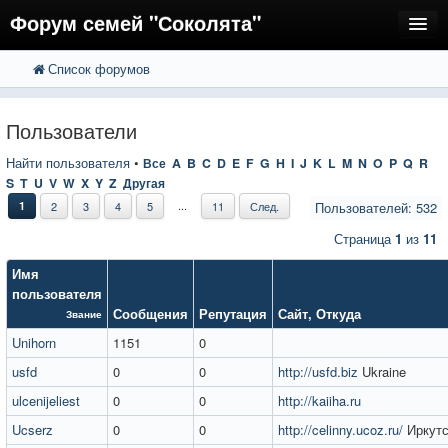
Форум семей "Соколята"
Список форумов
FAQ
Пользователи
Пользователи
Регистрация
Найти пользователя
•
Все
A
B
C
D
E
F
G
H
I
J
K
L
M
N
O
P
Q
R
S
T
U
V
W
X
Y
Z
Другая
Вход
...
1
2
3
4
5
11
След.
Пользователей: 532
Страница
1
из
11
Имя
пользователя
Сообщения
Репутация
Сайт
,
Откуда
Звание
Unihorn
1151
0
usfd
0
0
http://usfd.biz
Ukraine
ulcenijeliest
0
0
http://kaiiha.ru
Ucserz
0
0
http://celinny.ucoz.ru/
Иркутс