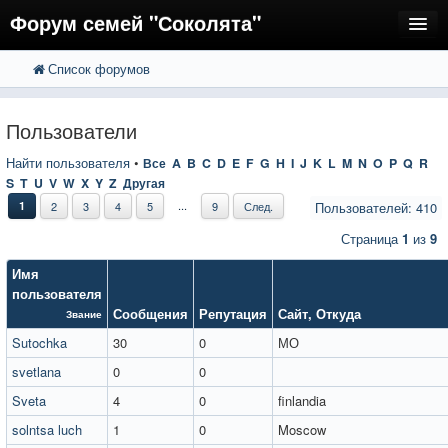
Форум семей "Соколята"
Список форумов
FAQ
Пользователи
Пользователи
Регистрация
Найти пользователя
•
Все
A
B
C
D
E
F
G
H
I
J
K
L
M
N
O
P
Q
R
S
T
U
V
W
X
Y
Z
Другая
Вход
...
1
2
3
4
5
9
След.
Пользователей: 410
Страница
1
из
9
Имя
пользователя
Сообщения
Репутация
Сайт
,
Откуда
Звание
Sutochka
30
0
МО
svetlana
0
0
Sveta
4
0
finlandia
solntsa luch
1
0
Moscow