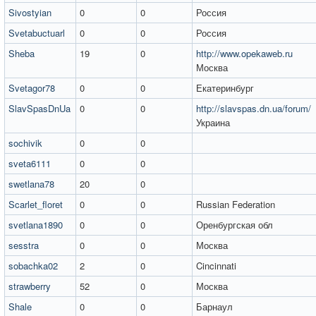
Sivostyian
0
0
Россия
Svetabuctuarl
0
0
Россия
Sheba
19
0
http://www.opekaweb.ru
Москва
Svetagor78
0
0
Екатеринбург
SlavSpasDnUa
0
0
http://slavspas.dn.ua/forum/
Украина
sochivik
0
0
sveta6111
0
0
swetlana78
20
0
Scarlet_floret
0
0
Russian Federation
svetlana1890
0
0
Оренбургская обл
sesstra
0
0
Москва
sobachka02
2
0
Cincinnati
strawberry
52
0
Москва
Shale
0
0
Барнаул