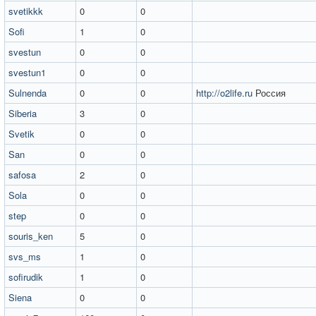
svetikkk
0
0
Sofi
1
0
svestun
0
0
svestun1
0
0
Sulnenda
0
0
http://o2life.ru
Россия
Siberia
3
0
Svetik
0
0
San
0
0
safosa
2
0
Sola
0
0
step
0
0
souris_ken
5
0
svs_ms
1
0
sofirudik
1
0
Siena
0
0