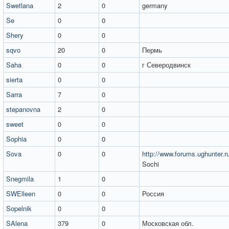
Swetlana
2
0
germany
Se
0
0
Shery
0
0
sqvo
20
0
Пермь
Saha
0
0
г Северодвинск
sierta
0
0
Sarra
7
0
stepanovna
2
0
sweet
0
0
Sophia
0
0
Sova
0
0
http://www.forums.ughunter.r
Sochi
Snegmila
1
0
SWElleen
0
0
Россия
Sopelnik
0
0
SAlena
379
0
Московская обл.