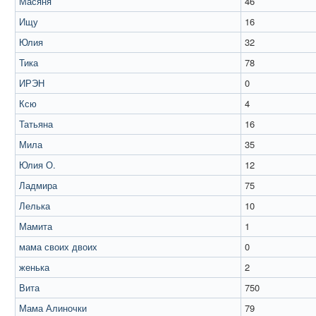
Масяня
46
Ищу
16
Юлия
32
Тика
78
ИРЭН
0
Ксю
4
Татьяна
16
Мила
35
Юлия О.
12
Ладмира
75
Лелька
10
Мамита
1
мама своих двоих
0
женька
2
Вита
750
Мама Алиночки
79