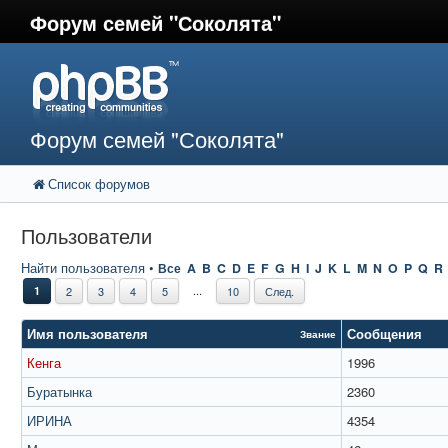
Форум семей "Соколята"
Форум семей "Соколята"
Список форумов
Пользователи
Найти пользователя
•
Все
A
B
C
D
E
F
G
H
I
J
K
L
M
N
O
P
Q
R
...
1
2
3
4
5
10
След.
Имя пользователя
Сообщения
Звание
Кенга
1996
Буратынка
2360
ИРИНА
4354