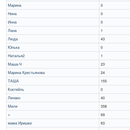
Марина
0
Нина
0
Инна
0
Лана
1
Люда
43
Юлька
0
Наталья2
1
Маша-Ч
23
Марина Крестьянова
24
ТАША
155
Коктейль
0
Ленако
40
Мили
358
=
69
мама Иришки
63