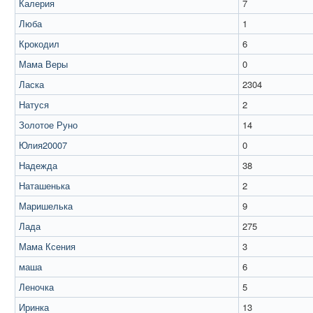
Калерия
7
Люба
1
Крокодил
6
Мама Веры
0
Ласка
2304
Натуся
2
Золотое Руно
14
Юлия20007
0
Надежда
38
Наташенька
2
Маришелька
9
Лада
275
Мама Ксения
3
маша
6
Леночка
5
Иринка
13