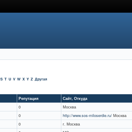
S
T
U
V
W
X
Y
Z
Другая
Репутация
Сайт
,
Откуда
0
Москва
0
http://www.sos-miloserdie.ru/
Москва
0
г. Москва