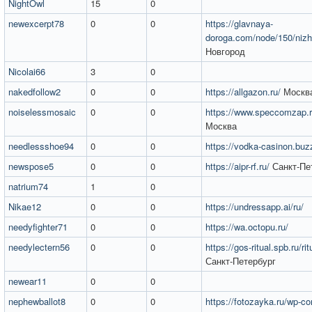
NightOwl
15
0
newexcerpt78
0
0
https://glavnaya-
doroga.com/node/150/nizh
Новгород
Nicolai66
3
0
nakedfollow2
0
0
https://allgazon.ru/
Москв
noiselessmosaic
0
0
https://www.speccomzap.r
Москва
needlessshoe94
0
0
https://vodka-casinon.buz
newspose5
0
0
https://aipr-rf.ru/
Санкт-Пе
natrium74
1
0
Nikae12
0
0
https://undressapp.ai/ru/
needyfighter71
0
0
https://wa.octopu.ru/
needylectern56
0
0
https://gos-ritual.spb.ru/ri
Санкт-Петербург​
newear11
0
0
nephewballot8
0
0
https://fotozayka.ru/wp-co