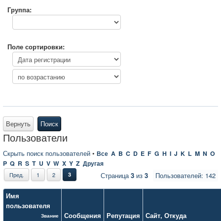
Группа:
Поле сортировки:
Вернуть
Поиск
Пользователи
Скрыть поиск пользователей
•
Все
A
B
C
D
E
F
G
H
I
J
K
L
M
N
O
P
Q
R
S
T
U
V
W
X
Y
Z
Другая
Пред.
1
2
3
Страница
3
из
3
Пользователей: 142
Имя
пользователя
Сообщения
Репутация
Сайт
,
Откуда
Звание