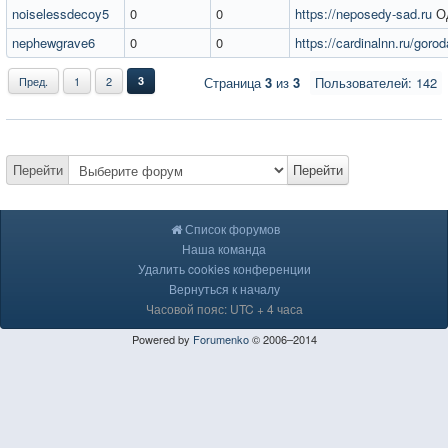
noiselessdecoy5
0
0
https://neposedy-sad.ru
Од
nephewgrave6
0
0
https://cardinalnn.ru/gorod
Пред.
1
2
3
Страница
3
из
3
Пользователей: 142
Перейти
Перейти
Список форумов
Наша команда
Удалить cookies конференции
Вернуться к началу
Часовой пояс: UTC + 4 часа
Powered by
Forumenko
© 2006–2014