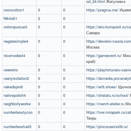
od_24.html
Жигулевск
nooncotton1
0
0
https://pragma.me/
Ишимб
Nikita51
2
0
notionpursue3
0
0
https://eko-komposit.ru/c
Самара
negatesimple4
0
0
https://develon-russia.co
Москва
nicemodest4
0
0
https://gamesrent.ru/
Миха
край)
newretro
0
0
https://playfortunaru-casin
nastyisolation2
0
0
https://dsmedia.pro/analyt
nakedspin6
0
0
https://artli.shoes/
Щелко
nativepolish4
0
0
https://shatatu.ru/school/
Н
neighborlyworke
0
0
https://merch-atelier.ru
Мо
numberlesstycoo
0
0
https://tver.mirapark.ru/ca
Тверь
numberlessfuel3
0
0
https://pincocasino09.ru/