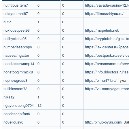
nutritiousitem7
0
0
https://vavada-casino-12.t
noisyentrant87
0
0
https://fitness44you.ru/
nutic
1
0
noxiousupset93
0
0
https://mcpehub.net/
nullhysteria95
0
0
https://cryptoteh.ru/glaz-
numberlesspropo
0
0
https://lex-center.ru/?pag
nauseatingattor
0
0
https://bestpack.ru/servic
needlessswamp14
0
0
https://prosocsmm.ru/serv
nonstopgimmick8
0
0
https://info.ddoctors.ru/is
nephewgross3
0
0
https://olmart71.ru/
Тула
nullblossom78
0
0
https://vk.com/yogaturmo
nika12
1
0
nguyencuong0704
12
0
nondescriptfan6
0
0
novellousy6
0
0
http://pinup-oyun.com/
Ba