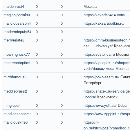
maidenrest4
0
0
Москва
magicalportal80
0
0
https://vavada6414.com/
maliciousarson4
0
0
https://kakzarabotkin.ru/
moderndeputy54
0
0
merryrelate8
0
0
https://cmm-businesstech.r
cat ... udovaniye/
Красного
moaninghusk77
0
0
https://scstolica.ru
Москва
miscreantoptimi
0
0
https://vipnapitki.ru/shop/m
voda/dausuz-voda
Москва
mirthfamous5
0
0
https://pokolesam.ru/
Санкт
Петербург
meddlebrass2
0
0
https://snatek.ru/service/g
uborka/
Красноярск
minglepull
0
0
https://www.yeti.ae/
Dubai
mindlessconceit
0
0
https://www.zpppinf.ru/rosp
maliciouskit96
0
0
https://it-
on.ru/bitrix/pgs/promokod_