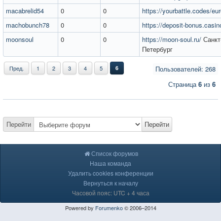
macabrelid54
0
0
https://yourbattle.codes/eu
machobunch78
0
0
https://deposit-bonus.casin
moonsoul
0
0
https://moon-soul.ru/
Санкт
Петербург
Пред.
1
2
3
4
5
6
Пользователей: 268
Страница
6
из
6
Перейти
Перейти
Список форумов
Наша команда
Удалить cookies конференции
Вернуться к началу
Часовой пояс: UTC + 4 часа
Powered by
Forumenko
© 2006–2014