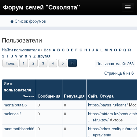
Форум семей "Соколята"
Список форумов
FAQ
Пользователи
Пользователи
Регистрация
Найти пользователя
•
Все
A
B
C
D
E
F
G
H
I
J
K
L
M
N
O
P
Q
R
S
T
U
V
W
X
Y
Z
Другая
Вход
Пред.
1
2
3
4
5
6
Пользователей: 268
Страница
6
из
6
Имя
пользователя
Сообщения
Репутация
Сайт
,
Откуда
Звание
mortalbrutal6
0
0
https://payss.ru/loans/
Мос
meloncalf
0
0
https://mirtara.kz/products/
... i-fruktov/
Актобе
mammothband68
0
0
https://adres-realty.ru/arend
... upravlenie