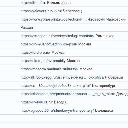
http://site.ru/
п. Вельяминово
https://yelovets.rub35.ru/
Череповец
https://www.yola-sprint.ru/collection/k ... -krossovki
Чайковский
Россия
https://osteopati.ru/services/uslugi-estetista/
Раменское
https://xn--90anbff6adf4h.xn--p1ai/
Москва
https://ford-pro.ru/
Москва
https://ekos.pro/avtomobily
Москва
https://moscow.madnails.ru/kursyi/
Москва
http://alt.robloxegg.ru/usilennye-pereg ... o-profilya
Люберецы
https://xn--80aaoiddjefuc6cc3kna.xn--p1ai/
Екатеринбург
https://sbcargo.store/products/termousa ... _m_15_mkm/
Домод
https://river-kurs.ru/
Бердск
http://agropost50.ru/shnekovye-transportery/
Балашиха