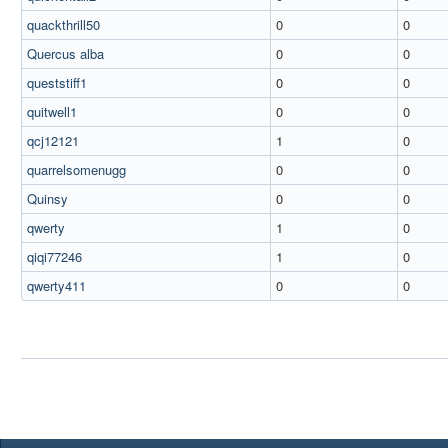
quackthrill50
0
0
Quercus alba
0
0
queststiff1
0
0
quitwell1
0
0
qcj12121
1
0
quarrelsomenugg
0
0
Quinsy
0
0
qwerty
1
0
qiqi77246
1
0
qwerty411
0
0