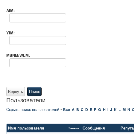
AIM:
YIM:
MSNM/WLM:
Вернуть
Поиск
Пользователи
Скрыть поиск пользователей
•
Все
A
B
C
D
E
F
G
H
I
J
K
L
M
N
Имя пользователя
Сообщения
Репут
Звание