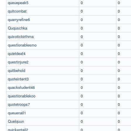
queuepeak5
0
0
quitcombat
0
0
quarryrefine6
0
0
Ququschka
0
0
quixoticbirthma
0
0
questionablesmo
0
0
quietdeaf4
0
0
questinjure2
0
0
quitbehold
0
0
quoteintent3
0
0
quackstudent46
0
0
questionablekoo
0
0
quotetroops7
0
0
queuenail1
0
0
Quelquun
0
0
quickentail2
0
0