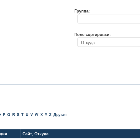
Группа:
Поле сортировки:
O
P
Q
R
S
T
U
V
W
X
Y
Z
Другая
ация
Сайт
,
Откуда