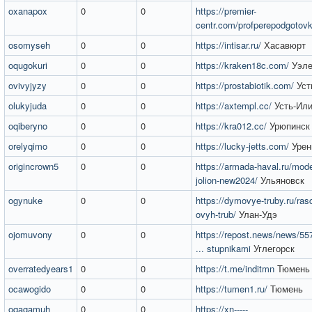
oxanapox
0
0
https://premier-
centr.com/profperepodgotov
osomyseh
0
0
https://intisar.ru/
Хасавюрт
oqugokuri
0
0
https://kraken18c.com/
Уэле
ovivyjyzy
0
0
https://prostabiotik.com/
Уст
olukyjuda
0
0
https://axtempl.cc/
Усть-Ил
oqiberyno
0
0
https://kra012.cc/
Урюпинск
orelyqimo
0
0
https://lucky-jetts.com/
Урен
origincrown5
0
0
https://armada-haval.ru/mode
jolion-new2024/
Ульяновск
ogynuke
0
0
https://dymovye-truby.ru/rasc
ovyh-trub/
Улан-Удэ
ojomuvony
0
0
https://repost.news/news/55
... stupnikami
Углегорск
overratedyears1
0
0
https://t.me/inditmn
Тюмень
ocawogido
0
0
https://tumen1.ru/
Тюмень
oqagamuh
0
0
https://xn-----