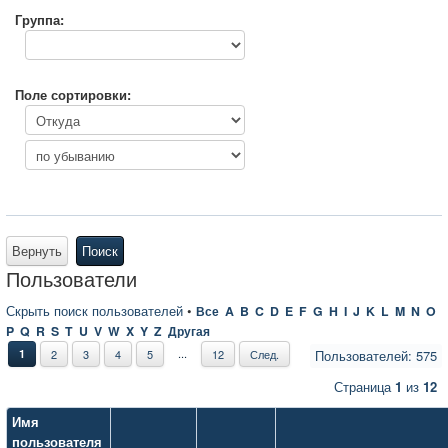
Группа:
Поле сортировки:
Вернуть
Поиск
Пользователи
Скрыть поиск пользователей
•
Все
A
B
C
D
E
F
G
H
I
J
K
L
M
N
O
P
Q
R
S
T
U
V
W
X
Y
Z
Другая
...
1
2
3
4
5
12
След.
Пользователей: 575
Страница
1
из
12
Имя
пользователя