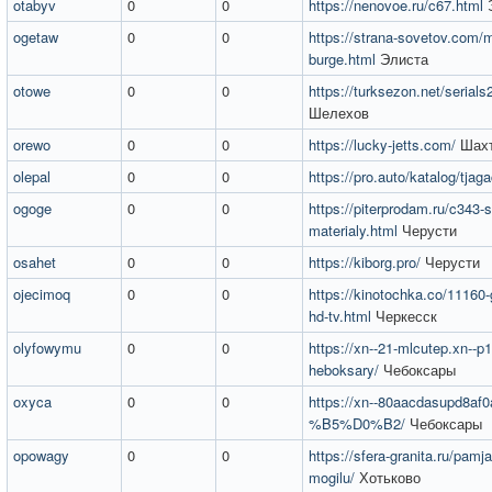
otabyv
0
0
https://nenovoe.ru/c67.html
Э
ogetaw
0
0
https://strana-sovetov.com/m
burge.html
Элиста
otowe
0
0
https://turksezon.net/serials
Шелехов
orewo
0
0
https://lucky-jetts.com/
Шах
olepal
0
0
https://pro.auto/katalog/tjaga
ogoge
0
0
https://piterprodam.ru/c343-s
materialy.html
Черусти
osahet
0
0
https://kiborg.pro/
Черусти
ojecimoq
0
0
https://kinotochka.co/11160-
hd-tv.html
Черкесск
olyfowymu
0
0
https://xn--21-mlcutep.xn--p1a
heboksary/
Чебоксары
oxyca
0
0
https://xn--80aacdasupd8af0a
%B5%D0%B2/
Чебоксары
opowagy
0
0
https://sfera-granita.ru/pamjat
mogilu/
Хотьково