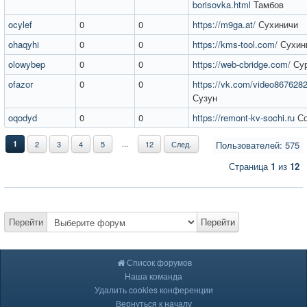
borisovka.html
Тамбов
ocylef
0
0
https://m9ga.at/
Сухиничи
ohaqyhi
0
0
https://kms-tool.com/
Сухин
olowybep
0
0
https://web-cbridge.com/
Сур
ofazor
0
0
https://vk.com/video86762
Сузун
oqodyd
0
0
https://remont-kv-sochi.ru
Со
...
1
2
3
4
5
12
След.
Пользователей: 575
Страница
1
из
12
Перейти
Перейти
Список форумов
Наша команда
Удалить cookies конференции
Вернуться к началу