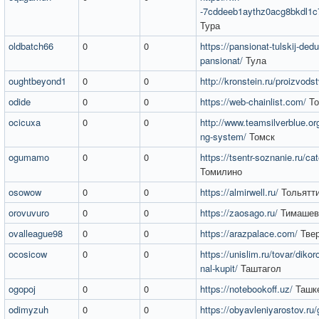
-7cddeeb1aythz0acg8bkdl1c7
Тура
oldbatch66
0
0
https://pansionat-tulskij-dedu
pansionat/
Тула
oughtbeyond1
0
0
http://kronstein.ru/proizvods
odide
0
0
https://web-chainlist.com/
То
ocicuxa
0
0
http://www.teamsilverblue.org
ng-system/
Томск
ogumamo
0
0
https://tsentr-soznanie.ru/ca
Томилино
osowow
0
0
https://almirwell.ru/
Тольятт
orovuvuro
0
0
https://zaosago.ru/
Тимашев
ovalleague98
0
0
https://arazpalace.com/
Тве
ocosicow
0
0
https://unislim.ru/tovar/dikor
nal-kupit/
Таштагол
ogopoj
0
0
https://notebookoff.uz/
Ташк
odimyzuh
0
0
https://obyavleniyarostov.ru