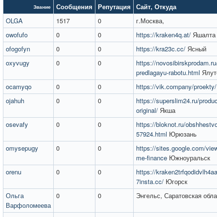
Сообщения
Репутация
Сайт
,
Откуда
Звание
OLGA
1517
0
г.Москва,
owofufo
0
0
https://kraken4q.at/
Яшалта
ofogofyn
0
0
https://kra23c.cc/
Ясный
oxyvugy
0
0
https://novosibirskprodam.ru
predlagayu-rabotu.html
Ялут
ocamyqo
0
0
https://vik.company/proekty/
ojahuh
0
0
https://superslim24.ru/product
original/
Якша
osevafy
0
0
https://bloknot.ru/obshhestvo
57924.html
Юрюзань
omysepugy
0
0
https://sites.google.com/vie
me-finance
Южноуральск
orenu
0
0
https://kraken2trfqodidvlh4a
7insta.cc/
Югорск
Ольга
0
0
Энгельс, Саратовская обла
Варфоломеева