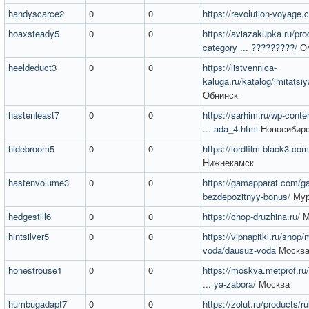
handyscarce2
0
0
https://revolution-voyage.
hoaxsteady5
0
0
https://aviazakupka.ru/pro
category ... ?????????/
О
heeldeduct3
0
0
https://listvennica-
kaluga.ru/katalog/imitatsi
Обнинск
hastenleast7
0
0
https://sarhim.ru/wp-conte
... ada_4.html
Новосибир
hidebroom5
0
0
https://lordfilm-black3.com
Нижнекамск
hastenvolume3
0
0
https://gamapparat.com/g
bezdepozitnyy-bonus/
Мур
hedgestill6
0
0
https://chop-druzhina.ru/
М
hintsilver5
0
0
https://vipnapitki.ru/shop/
voda/dausuz-voda
Москв
honestrouse1
0
0
https://moskva.metprof.ru/
... ya-zabora/
Москва
humbugadapt7
0
0
https://zolut.ru/products/r