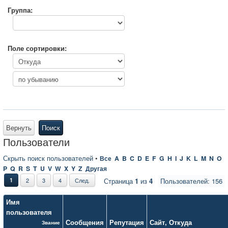
Группа:
Поле сортировки:
Вернуть
Поиск
Пользователи
Скрыть поиск пользователей
•
Все
A
B
C
D
E
F
G
H
I
J
K
L
M
N
O
P
Q
R
S
T
U
V
W
X
Y
Z
Другая
1
2
3
4
След.
Страница
1
из
4
Пользователей: 156
Имя
пользователя
Сообщения
Репутация
Сайт
,
Откуда
Звание