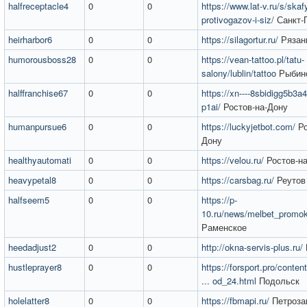
halfreceptacle4
0
0
https://www.lat-v.ru/s/skaf
protivogazov-i-siz/
Санкт-
heirharbor6
0
0
https://silagortur.ru/
Рязан
humorousboss28
0
0
https://vean-tattoo.pl/tatu-
salony/lublin/tattoo
Рыбин
halffranchise67
0
0
https://xn----8sbidigg5b3a
p1ai/
Ростов-на-Дону
humanpursue6
0
0
https://luckyjetbot.com/
Ро
Дону
healthyautomati
0
0
https://velou.ru/
Ростов-на
heavypetal8
0
0
https://carsbag.ru/
Реутов
halfseem5
0
0
https://p-
10.ru/news/melbet_promo
Раменское
heedadjust2
0
0
http://okna-servis-plus.ru/
hustleprayer8
0
0
https://forsport.pro/conten
... od_24.html
Подольск
holelatter8
0
0
https://fbmapi.ru/
Петроза