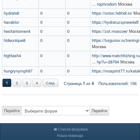
... roprivodom
Москва
hydrahdr
0
0
https://onion.hdrhdr.io/
Мос
havaklor
0
0
https://hydraruzxpnew4aff.
hesitantomen4
0
0
https://zot.moscow/
Моск
hideunique8
0
0
https://turgunov.ru/trening
Москва
highlash4
0
0
http://www.matchfishing.ru
... hp?u=28764
Москва
hungrynymph97
0
0
https://mosprint77.ru/katal
1
2
3
4
След.
Страница
1
из
4
Пользователей: 156
Перейти
Перейти
Список форумов
Наша команда