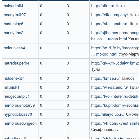
holyadmit4
0
0
http://site.ru/
Ялта
headyfruit97
0
0
https://vik.company/
Ялта
hasteslay6
0
0
https://stell-snab.ru/
Щелк
handyfine2
0
0
http://sjthemes.com/mnog
ballon ... reona.html
Химк
holeunless4
0
0
https://wildlife.by/images
... mokod.html
Урус-Март
hatredsuperb4
0
0
http://xn---71-5cdalw1bm2c
Тула
hiddenexit7
0
0
https://kmse.ru/
Тамбов
hillbrisk1
0
0
https://wh-satano.ru/
Таган
hedgecomply1
0
0
https://tvoi-interer.ru/detsk
humorousnotary9
0
0
https://kupit-dom-v-sochi.r
hypnoticboss70
0
0
http://hilaryclub.ru/
Смоле
humorousdungeon
0
0
https://vk.com/kvest.simf
Симферополь
hatredbody6
0
0
https://elektrik-simferopol.