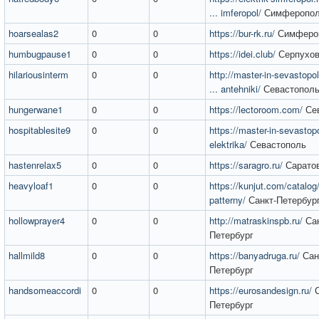
... imferopol/
Симферопо
hoarsealas2
0
0
https://bur-rk.ru/
Симферо
humbugpause1
0
0
https://idei.club/
Серпухо
hilariousinterm
0
0
http://master-in-sevastopol
... antehniki/
Севастопол
hungerwane1
0
0
https://lectoroom.com/
Сев
hospitablesite9
0
0
https://master-in-sevastopo
elektrika/
Севастополь
hastenrelax5
0
0
https://saragro.ru/
Сарато
heavyloaf1
0
0
https://kunjut.com/catalog/p
patterny/
Санкт-Петербур
hollowprayer4
0
0
http://matraskinspb.ru/
Сан
Петербург
hallmild8
0
0
https://banyadruga.ru/
Сан
Петербург
handsomeaccordi
0
0
https://eurosandesign.ru/
С
Петербург