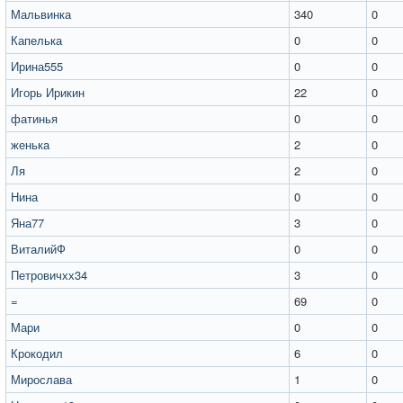
Мальвинка
340
0
Капелька
0
0
Ирина555
0
0
Игорь Ирикин
22
0
фатинья
0
0
женька
2
0
Ля
2
0
Нина
0
0
Яна77
3
0
ВиталийФ
0
0
Петровичхх34
3
0
=
69
0
Мари
0
0
Крокодил
6
0
Мирослава
1
0