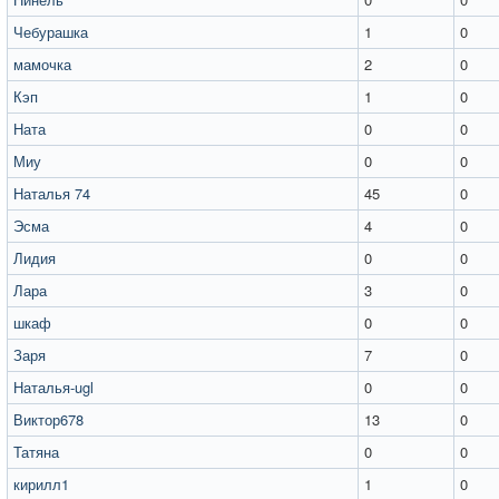
Чебурашка
1
0
мамочка
2
0
Кэп
1
0
Ната
0
0
Миу
0
0
Наталья 74
45
0
Эсма
4
0
Лидия
0
0
Лара
3
0
шкаф
0
0
Заря
7
0
Наталья-ugl
0
0
Виктор678
13
0
Татяна
0
0
кирилл1
1
0