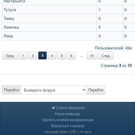
Настасья13
0
0
Тутуся
1
0
Тинка
0
0
Леночка
5
0
Лина
3
0
Пользователей: 454
...
Пред.
1
2
3
4
5
6
10
След.
Страница
3
из
10
Перейти
Перейти
Список форумов
Наша команда
Удалить cookies конференции
Вернуться к началу
Часовой пояс: UTC + 4 часа