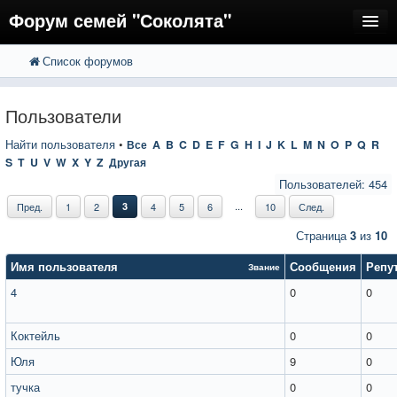
Форум семей "Соколята"
Список форумов
FAQ
Пользователи
Пользователи
Регистрация
Найти пользователя
•
Все
A
B
C
D
E
F
G
H
I
J
K
L
M
N
O
P
Q
R
S
T
U
V
W
X
Y
Z
Другая
Вход
Пользователей: 454
...
Пред.
1
2
3
4
5
6
10
След.
Страница
3
из
10
Имя пользователя
Сообщения
Репу
Звание
4
0
0
Коктейль
0
0
Юля
9
0
тучка
0
0