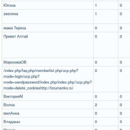
Юлэна
1
0
эвелина
1
0
мама Тереза
0
0
Привет Алтай
0
0
МироновaOB
0
0
/index.php/faq.php/memberlist.php/ucp.php?
0
0
mode=login/ucp.php?
mode=sendpassword/index.php/index.php//ucp.php?
mode=delete_cookieshttp://forumenko.ru/
ВикторияМ
0
0
Волна
2
0
милАнна
0
0
Владаыы
0
0
Нинель
0
0