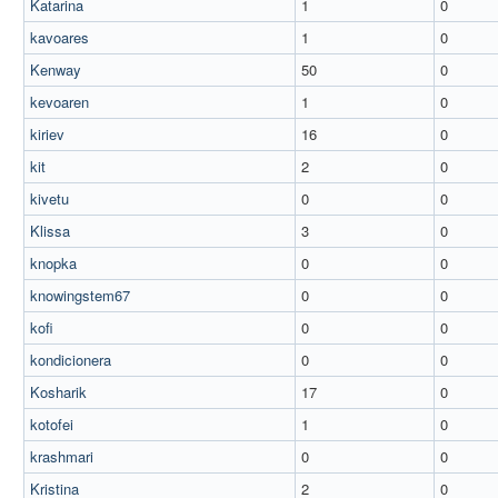
Katarina
1
0
kavoares
1
0
Kenway
50
0
kevoaren
1
0
kiriev
16
0
kit
2
0
kivetu
0
0
Klissa
3
0
knopka
0
0
knowingstem67
0
0
kofi
0
0
kondicionera
0
0
Kosharik
17
0
kotofei
1
0
krashmari
0
0
Kristina
2
0