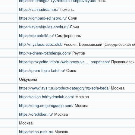
https://infomagaz.xyz/bitcoin-i-kriptovalyuta/
Чита
https://vannadream.ru/
Тюмень
https://lombard-edinstvo.ru/
Сочи
https://svetskiy-les-sochi.ru/
Сочи
https://sp-potolki.ru/
Симферополь
http://myzface.ucoz.club
Россия, Березовский (Свердловская о
http://s-dnem-rozhdenija.com/
Реутов
https://proxyelite.info/ru/web-proxy-vs ... omparison/
Прокопьевск
https://prom-teplo-kotel.ru/
Омск
Ойкумена
https://www.lavsit.ru/product-category/02-sofa-beds/
Москва
https://onion.hdrhydraclub.com/
Москва
https://omg.omgomgdeep.com/
Москва
https://creditberi.ru/
Москва
Москва
https://dms.msk.ru/
Москва