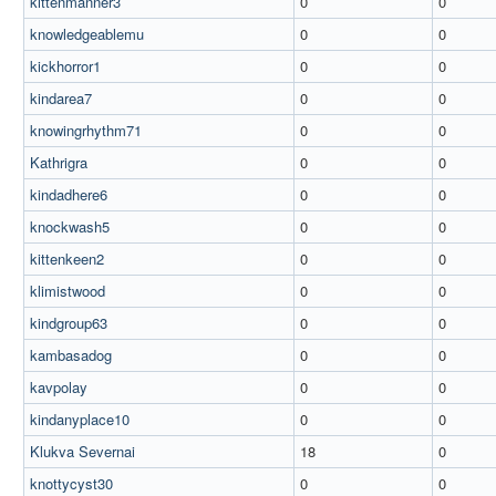
kittenmanner3
0
0
knowledgeablemu
0
0
kickhorror1
0
0
kindarea7
0
0
knowingrhythm71
0
0
Kathrigra
0
0
kindadhere6
0
0
knockwash5
0
0
kittenkeen2
0
0
klimistwood
0
0
kindgroup63
0
0
kambasadog
0
0
kavpolay
0
0
kindanyplace10
0
0
Klukva Severnai
18
0
knottycyst30
0
0