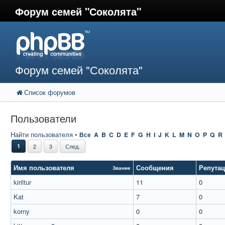
Форум семей "Соколята"
Форум семей "Соколята"
Список форумов
Пользователи
Найти пользователя
•
Все
A
B
C
D
E
F
G
H
I
J
K
L
M
N
O
P
Q
R
1
2
3
След.
Имя пользователя
Сообщения
Репута
Звание
kiriltur
11
0
Kat
7
0
korny
0
0