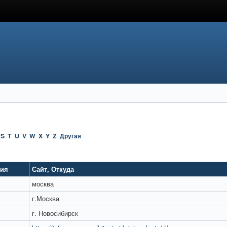
S
T
U
V
W
X
Y
Z
Другая
ция
Сайт
,
Откуда
москва
г.Москва
г. Новосибирск