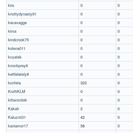
kirs
0
0
knottydynasty91
0
0
kacaxagge
0
0
kima
0
0
kindcrook75
0
0
kolena011
0
0
kvyatek
0
0
knockprey6
0
0
kettlelately8
0
0
konfeta
323
0
KroftiKLM
0
0
kittenmild4
0
0
Kakalr
2
0
Kaluznii31
42
0
kaniamor17
58
0