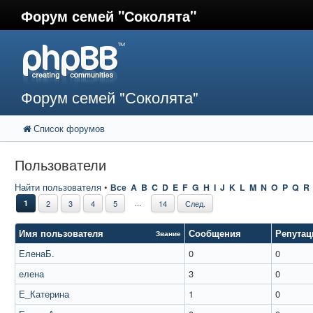
Форум семей "Соколята"
Форум семей "Соколята"
Список форумов
Пользователи
Найти пользователя
•
Все
A
B
C
D
E
F
G
H
I
J
K
L
M
N
O
P
Q
R
...
1
2
3
4
5
14
След.
Имя пользователя
Сообщения
Репутац
Звание
ЕленаБ.
0
0
елена
3
0
Е_Катерина
1
0