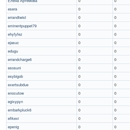
Елена Артемова
0
0
esera
0
0
errandtwist
0
0
eminentpuppet79
0
0
ehyfyfez
0
0
ejasuc
0
0
edugu
0
0
errandcharge6
0
0
esosuni
0
0
esybigob
0
0
exertsubdue
0
0
enocutow
0
0
egixypyn
0
0
embarkpluck6
0
0
efikexi
0
0
epenig
0
0