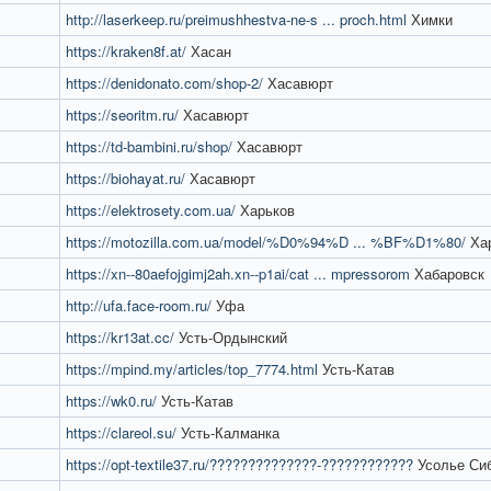
http://laserkeep.ru/preimushhestva-ne-s ... proch.html
Химки
https://kraken8f.at/
Хасан
https://denidonato.com/shop-2/
Хасавюрт
https://seoritm.ru/
Хасавюрт
https://td-bambini.ru/shop/
Хасавюрт
https://biohayat.ru/
Хасавюрт
https://elektrosety.com.ua/
Харьков
https://motozilla.com.ua/model/%D0%94%D ... %BF%D1%80/
Ха
https://xn--80aefojgimj2ah.xn--p1ai/cat ... mpressorom
Хабаровск
http://ufa.face-room.ru/
Уфа
https://kr13at.cc/
Усть-Ордынский
https://mpind.my/articles/top_7774.html
Усть-Катав
https://wk0.ru/
Усть-Катав
https://clareol.su/
Усть-Калманка
https://opt-textile37.ru/??????????????-????????????
Усолье Си