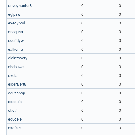
envoyhunter8
0
0
egipaw
0
0
evecybod
0
0
enequha
0
0
ederidyw
0
0
exikomu
0
0
elektrosety
0
0
ebobuwe
0
0
evola
0
0
elderalert8
0
0
eduzebop
0
0
edecujel
0
0
eketi
0
0
ecuceje
0
0
esofaje
0
0