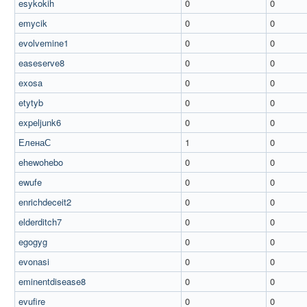
esykokih
0
0
emycik
0
0
evolvemine1
0
0
easeserve8
0
0
exosa
0
0
etytyb
0
0
expeljunk6
0
0
ЕленаС
1
0
ehewohebo
0
0
ewufe
0
0
enrichdeceit2
0
0
elderditch7
0
0
egogyg
0
0
evonasi
0
0
eminentdisease8
0
0
evufire
0
0