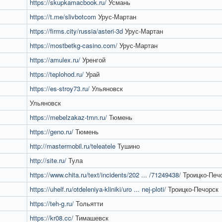
https://skupkamacbook.ru/
Усмань
https://t.me/slivbotcom
Урус-Мартан
https://firms.city/russia/asteri-3d
Урус-Мартан
https://mostbetkg-casino.com/
Урус-Мартан
https://amulex.ru/
Уренгой
https://teplohod.ru/
Урай
https://es-stroy73.ru/
Ульяновск
Ульяновск
https://mebelzakaz-tmn.ru/
Тюмень
https://geno.ru/
Тюмень
http://mastermobil.ru/teleatele
Тушино
http://site.ru/
Тула
https://www.chita.ru/text/incidents/202 ... /71249438/
Троицко-Печ
https://uhelf.ru/otdeleniya-kliniki/uro ... nej-ploti/
Троицко-Печорск
https://teh-g.ru/
Тольятти
https://kr08.cc/
Тимашевск