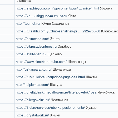
г. Москва
https://stephieyoga.com/wp-content/pgs/ ... mixer.html
Яхрома
https://xn----8sbgg0ao4a.xn--p1ai/
Ялта
http://tourhot.ru/
Южно-Сахалинск
https://tutsakh.com/yuzhno-sahalinsk/pr ... 292ev65-66
Южно-Сах
https://animeska.site/
Эльтон
https://elbrusadventures.ru
Эльбрус
https://stell-snab.ru/
Щелково
https://www.electric-artcube.com/
Шелагонцы
http://uzi-apparat-tut.ru/
Шелагонцы
https://turkru.lol/218-narjadnoe-pugalo-ts.html
Шахты
http://l-diplomas.com/
Шатура
https://cheljabinsk.megaflowers.ru/filters/cvetok/roza
Челябинск
https://allergoval01.ru/
Челябинск
https://1-cl.ru/services/uborka-posle-remonta/
Хужир
https://crystalwork.ru/
Химки