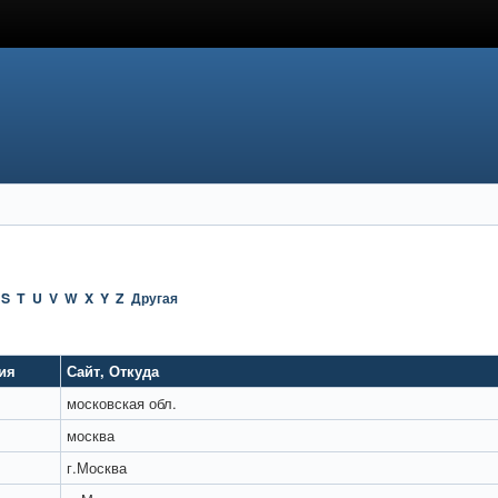
S
T
U
V
W
X
Y
Z
Другая
ия
Сайт
,
Откуда
московская обл.
москва
г.Москва