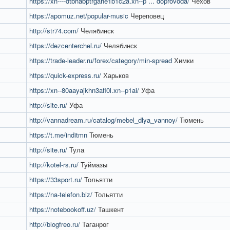
https://xn----dtbhabptrgahe1b1c2a.xn--p ... doprovoda/
Чехов
https://apomuz.net/popular-music
Череповец
http://str74.com/
Челябинск
https://dezcenterchel.ru/
Челябинск
https://trade-leader.ru/forex/category/min-spread
Химки
https://quick-express.ru/
Харьков
https://xn--80aayajkhn3afl0l.xn--p1ai/
Уфа
http://site.ru/
Уфа
http://vannadream.ru/catalog/mebel_dlya_vannoy/
Тюмень
https://t.me/inditmn
Тюмень
http://site.ru/
Тула
http://kotel-rs.ru/
Туймазы
https://33sport.ru/
Тольятти
https://na-telefon.biz/
Тольятти
https://notebookoff.uz/
Ташкент
http://blogfreo.ru/
Таганрог