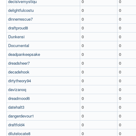
decisivemystiqu
0
0
delightfulcostu
0
0
dinnerrescue7
0
0
draftproud8
0
0
Dunkensi
0
0
Documental
0
0
deadpankeepsake
0
0
dreadsheer7
0
0
decadehook
0
0
dirtytheory94
0
0
davizanoq
0
0
dreadmood6
0
0
datehalt3
0
0
dangerdevour1
0
0
draftfold4
0
0
dilutelocate8
0
0