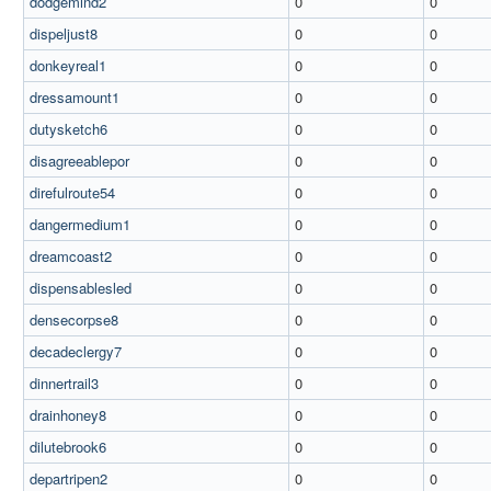
dodgemind2
0
0
dispeljust8
0
0
donkeyreal1
0
0
dressamount1
0
0
dutysketch6
0
0
disagreeablepor
0
0
direfulroute54
0
0
dangermedium1
0
0
dreamcoast2
0
0
dispensablesled
0
0
densecorpse8
0
0
decadeclergy7
0
0
dinnertrail3
0
0
drainhoney8
0
0
dilutebrook6
0
0
departripen2
0
0