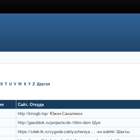
S
T
U
V
W
X
Y
Z
Другая
ия
Сайт
,
Откуда
http://kinogb.top/
Южно-Сахалинск
http://gasoblok.ru/projects/do-150m-dom
Шуя
https://cdek-tk.ru/vygoda-zaklyucheniya ... -so-sdehk/
Шахты