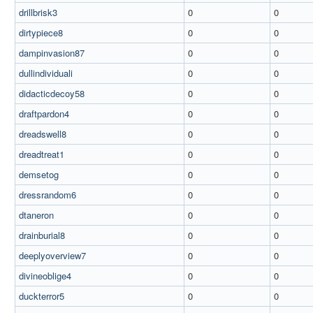
drillbrisk3
0
0
dirtypiece8
0
0
dampinvasion87
0
0
dullindividuali
0
0
didacticdecoy58
0
0
draftpardon4
0
0
dreadswell8
0
0
dreadtreat1
0
0
demsetog
0
0
dressrandom6
0
0
dtaneron
0
0
drainburial8
0
0
deeplyoverview7
0
0
divineoblige4
0
0
duckterror5
0
0