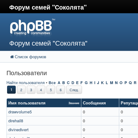
Форум семей "Соколята"
Форум семей "Соколята"
Список форумов
Пользователи
Найти пользователя
•
Все
A
B
C
D
E
F
G
H
I
J
K
L
M
N
O
P
Q
R
1
2
3
4
5
6
След.
Имя пользователя
Сообщения
Репутац
Звание
drawvolume5
0
0
direhail8
0
0
divinedivert
0
0