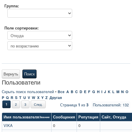
Группа:
Поле сортировки:
Вернуть
Поиск
Пользователи
Скрыть поиск пользователей
•
Все
A
B
C
D
E
F
G
H
I
J
K
L
M
N
O
P
Q
R
S
T
U
V
W
X
Y
Z
Другая
1
2
3
След.
Страница
1
из
3
Пользователей: 132
Имя пользователя
Сообщения
Репутация
Сайт
,
Откуда
Звание
VIKA
0
0