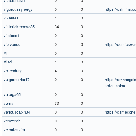
victorshast1
0
0
vigoroussynergy
0
0
https://calmins.c
vikantes
1
0
viktoriakropova85
34
0
vilefood1
0
0
violvensdf
0
0
https://comicsw
Vit
0
0
Vlad
1
0
vollendung
4
0
vulgarnutrient7
0
0
https://arkhangelsk
kofemasinu
valerga65
0
0
vama
33
0
variouscabin34
0
0
https://gamecon
vebwerch
0
0
velpatasvira
0
0