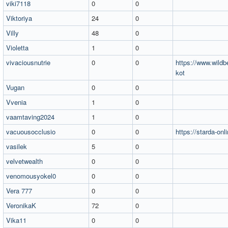
viki7118
0
0
Viktoriya
24
0
Villy
48
0
Violetta
1
0
vivaciousnutrie
0
0
https://www.wildb
kot
Vugan
0
0
Vvenia
1
0
vaamtaving2024
1
0
vacuousocclusio
0
0
https://starda-onl
vasilek
5
0
velvetwealth
0
0
venomousyokel0
0
0
Vera 777
0
0
VeronikaK
72
0
Vika11
0
0