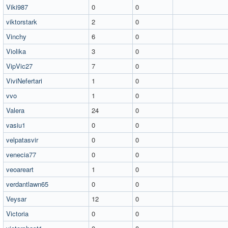
Viki987
0
0
viktorstark
2
0
Vinchy
6
0
Violika
3
0
VipVic27
7
0
ViviNefertari
1
0
vvo
1
0
Valera
24
0
vasiu1
0
0
velpatasvir
0
0
venecia77
0
0
veoareart
1
0
verdantlawn65
0
0
Veysar
12
0
Victoria
0
0