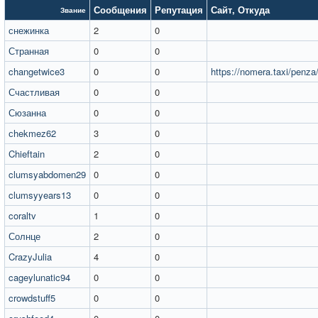
Сообщения
Репутация
Сайт
,
Откуда
Звание
снежинка
2
0
Странная
0
0
changetwice3
0
0
https://nomera.taxi/penza
Счастливая
0
0
Сюзанна
0
0
сhekmez62
3
0
Chieftain
2
0
clumsyabdomen29
0
0
clumsyyears13
0
0
coraltv
1
0
Солнце
2
0
CrazyJulia
4
0
cageylunatic94
0
0
crowdstuff5
0
0