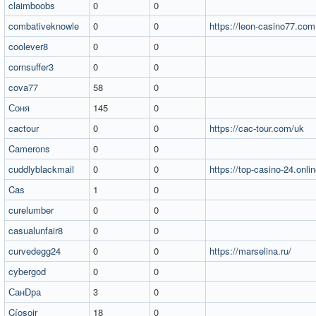
claimboobs
0
0
combativeknowle
0
0
https://leon-casino77.com
coolever8
0
0
cornsuffer3
0
0
cova77
58
0
Соня
145
0
cactour
0
0
https://cac-tour.com/uk
Camerons
0
0
cuddlyblackmail
0
0
https://top-casino-24.onli
Cas
1
0
curelumber
0
0
casualunfair8
0
0
curvedegg24
0
0
https://marselina.ru/
cybergod
0
0
СанDра
3
0
Cíosoir
18
0