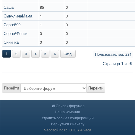
Саша
85
0
СынулинаМама
1
0
Сергей92
1
0
СергейФеник
0
0
Синичка
0
0
1
2
3
4
5
6
След.
Пользователей: 281
Страница
1
из
6
Перейти
Перейти
Список форумов
Наша команда
Удалить cookies конференции
Вернуться к началу
Часовой пояс: UTC + 4 часа