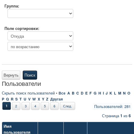
Группа:
Поле сортировки:
Вернуть
Поиск
Пользователи
Скрыть поиск пользователей
•
Все
A
B
C
D
E
F
G
H
I
J
K
L
M
N
O
P
Q
R
S
T
U
V
W
X
Y
Z
Другая
1
2
3
4
5
6
След.
Пользователей: 281
Страница
1
из
6
Имя
пользователя