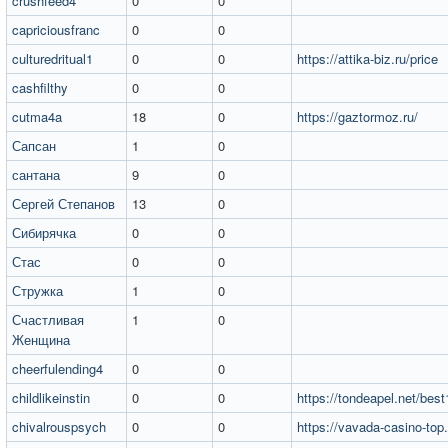
crushfeed4
0
0
capriciousfranc
0
0
culturedritual1
0
0
https://attika-biz.ru/price
cashfilthy
0
0
cutma4a
18
0
https://gaztormoz.ru/
Сапсан
1
0
сантана
9
0
Сергей Степанов
13
0
Сибирячка
0
0
Стас
0
0
Стружка
1
0
Счастливая
1
0
Женщина
cheerfulending4
0
0
childlikeinstin
0
0
https://tondeapel.net/bes
chivalrouspsych
0
0
https://vavada-casino-top.