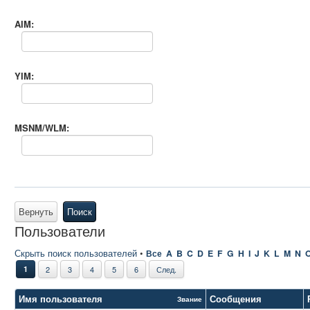
AIM:
YIM:
MSNM/WLM:
Вернуть
Поиск
Пользователи
Скрыть поиск пользователей
•
Все
A
B
C
D
E
F
G
H
I
J
K
L
M
N
1
2
3
4
5
6
След.
Имя пользователя
Сообщения
Звание