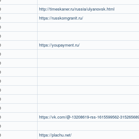
0
http://timeskaner.ru/russia/ulyanovsk.html
0
https://russkomgranit.ru/
0
0
0
https://youpayment.ru/
0
0
0
0
0
0
0
0
https://vk.com/@-13208619-rss-1615599562-31526568
0
0
https://plachu.net/