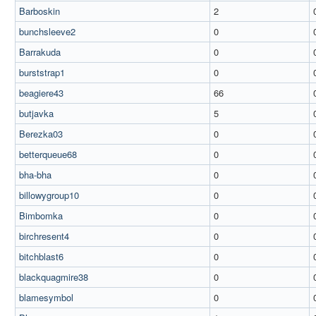
Barboskin
2
bunchsleeve2
0
Barrakuda
0
burststrap1
0
beagiere43
66
butjavka
5
Berezka03
0
betterqueue68
0
bha-bha
0
billowygroup10
0
Bimbomka
0
birchresent4
0
bitchblast6
0
blackquagmire38
0
blamesymbol
0