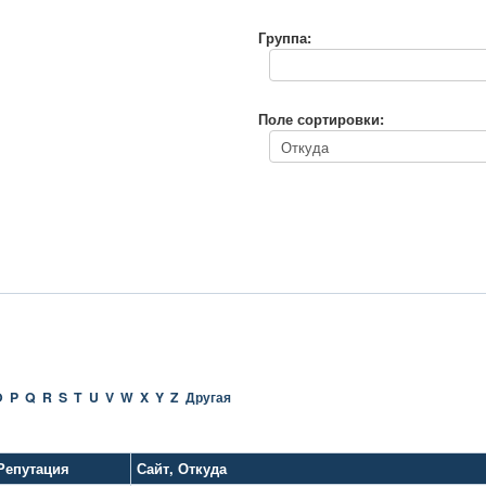
Группа:
Поле сортировки:
O
P
Q
R
S
T
U
V
W
X
Y
Z
Другая
Репутация
Сайт
,
Откуда