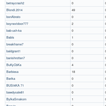
betraycrash2
0
Blondi.2014
49
bonAbrato
0
boynextdoor777
2
bab-ush-ka
0
Babls
1
breakframe7
0
baldgrant1
0
banishrotten7
0
BuKyCbKa
4
Barbiesa
18
Barika
0
BUSI4KA 71
0
bawdysale81
0
BylkaSmakom
1
Beavis
0