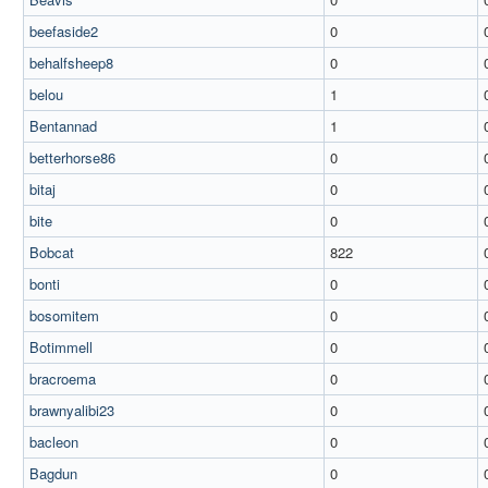
beefaside2
0
behalfsheep8
0
belou
1
Bentannad
1
betterhorse86
0
bitaj
0
bite
0
Bobcat
822
bonti
0
bosomitem
0
Botimmell
0
bracroema
0
brawnyalibi23
0
bacleon
0
Bagdun
0