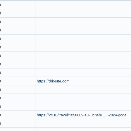
0
0
0
0
0
0
0
0
0
0
https://drk-site.com
0
0
0
0
https://vc.ru/travel/1258609-10-luchshi ... -2024-goda
0