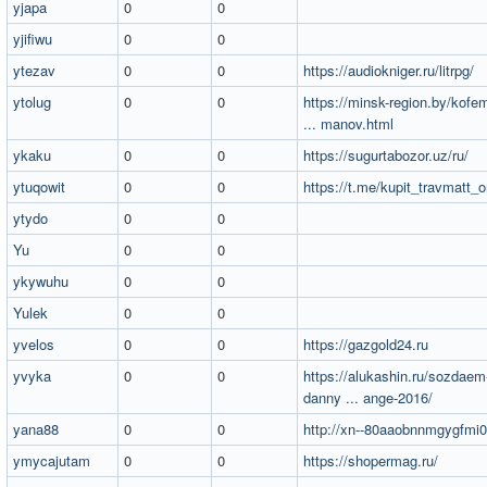
yjapa
0
0
yjifiwu
0
0
ytezav
0
0
https://audiokniger.ru/litrpg/
ytolug
0
0
https://minsk-region.by/kofe
... manov.html
ykaku
0
0
https://sugurtabozor.uz/ru/
ytuqowit
0
0
https://t.me/kupit_travmatt_o
ytydo
0
0
Yu
0
0
ykywuhu
0
0
Yulek
0
0
yvelos
0
0
https://gazgold24.ru
yvyka
0
0
https://alukashin.ru/sozdaem
danny ... ange-2016/
yana88
0
0
http://xn--80aaobnnmgygfmi0
ymycajutam
0
0
https://shopermag.ru/