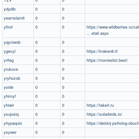
ydydib
0
0
yearnslam6
0
0
yfirof
0
0
https://www.wildberries.ru/ca
... etail.aspx
yqyciwob
0
0
ygecyl
0
0
https://kraken8.it/
yrifeg
0
0
https://movieslist.best/
yrukove
0
0
yryhozob
0
0
yside
0
0
yhimyf
0
0
yhiwir
0
0
https://takerl.ru
ysujosiq
0
0
https://solarbirds.io/
yhypaqulo
0
0
https://detskij-psiholog-obuch
ysywer
0
0