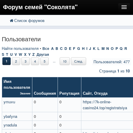
Форум семей "Соколята"
Список форумов
FAQ
Пользователи
Пользователи
Регистрация
Найти пользователя
•
Все
A
B
C
D
E
F
G
H
I
J
K
L
M
N
O
P
Q
R
S
T
U
V
W
X
Y
Z
Другая
Вход
...
1
2
3
4
5
10
След.
Пользователей: 477
Страница
1
из
10
Имя
пользователя
Сообщения
Репутация
Сайт
,
Откуда
Звание
ymuvu
0
0
https://7k-online-
casino24.top/registratsiya
ybafyna
0
0
ynadula
0
0