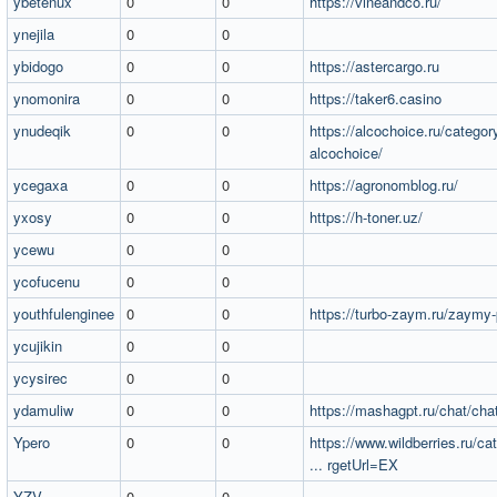
ybetenux
0
0
https://vineandco.ru/
ynejila
0
0
ybidogo
0
0
https://astercargo.ru
ynomonira
0
0
https://taker6.casino
ynudeqik
0
0
https://alcochoice.ru/category
alcochoice/
ycegaxa
0
0
https://agronomblog.ru/
yxosy
0
0
https://h-toner.uz/
ycewu
0
0
ycofucenu
0
0
youthfulenginee
0
0
https://turbo-zaym.ru/zaymy-
ycujikin
0
0
ycysirec
0
0
ydamuliw
0
0
https://mashagpt.ru/chat/cha
Ypero
0
0
https://www.wildberries.ru/ca
... rgetUrl=EX
YZV
0
0