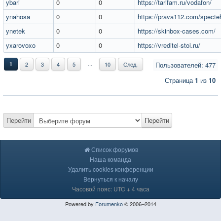
ybari
0
0
https://tarifam.ru/vodafon/
ynahosa
0
0
https://prava112.com/specteh
ynetek
0
0
https://skinbox-cases.com/
yxarovoxo
0
0
https://vreditel-stoi.ru/
...
1
2
3
4
5
10
След.
Пользователей: 477
Страница
1
из
10
Перейти
Перейти
Список форумов
Наша команда
Удалить cookies конференции
Вернуться к началу
Часовой пояс: UTC + 4 часа
Powered by
Forumenko
© 2006–2014