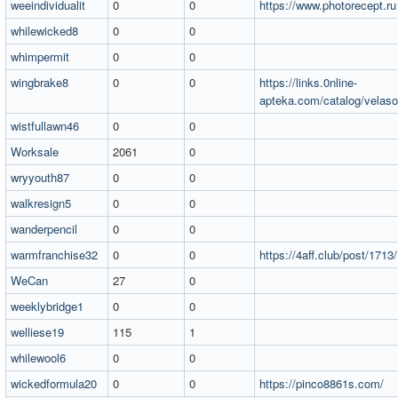
weeindividualit
0
0
https://www.photorecept.ru
whilewicked8
0
0
whimpermit
0
0
wingbrake8
0
0
https://links.0nline-
apteka.com/catalog/velaso
wistfullawn46
0
0
Worksale
2061
0
wryyouth87
0
0
walkresign5
0
0
wanderpencil
0
0
warmfranchise32
0
0
https://4aff.club/post/1713/
WeCan
27
0
weeklybridge1
0
0
welliese19
115
1
whilewool6
0
0
wickedformula20
0
0
https://pinco8861s.com/