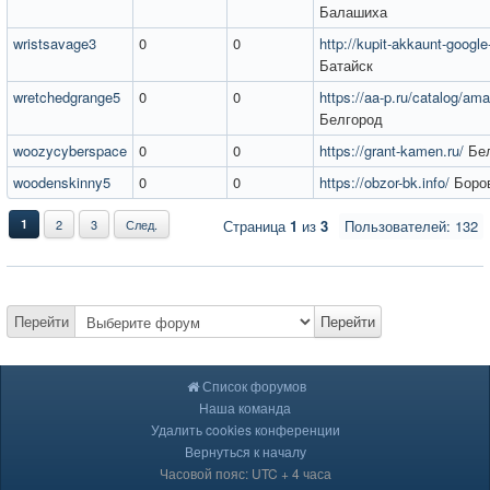
Балашиха
wristsavage3
0
0
http://kupit-akkaunt-google
Батайск
wretchedgrange5
0
0
https://aa-p.ru/catalog/am
Белгород
woozycyberspace
0
0
https://grant-kamen.ru/
Бел
woodenskinny5
0
0
https://obzor-bk.info/
Боро
1
2
3
След.
Страница
1
из
3
Пользователей: 132
Перейти
Перейти
Список форумов
Наша команда
Удалить cookies конференции
Вернуться к началу
Часовой пояс: UTC + 4 часа