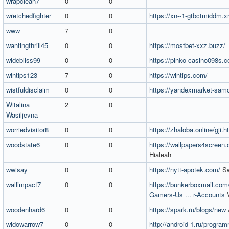
wrapclean7
0
0
wretchedfighter
0
0
https://xn--1-gtbctmiddm.xn
www
7
0
wantingthrill45
0
0
https://mostbet-xxz.buzz/
widebliss99
0
0
https://pinko-casino098s.
wintips123
7
0
https://wintips.com/
wistfuldisclaim
0
0
https://yandexmarket-sam
Witalina
2
0
Wasiljevna
worriedvisitor8
0
0
https://zhaloba.online/gji.h
woodstate6
0
0
https://wallpapers4screen
Hialeah
wwisay
0
0
https://nytt-apotek.com/
Sw
wallimpact7
0
0
https://bunkerboxmail.co
Gamers-Us ... r-Accounts
V
woodenhard6
0
0
https://spark.ru/blogs/new
widowarrow7
0
0
http://android-1.ru/progra