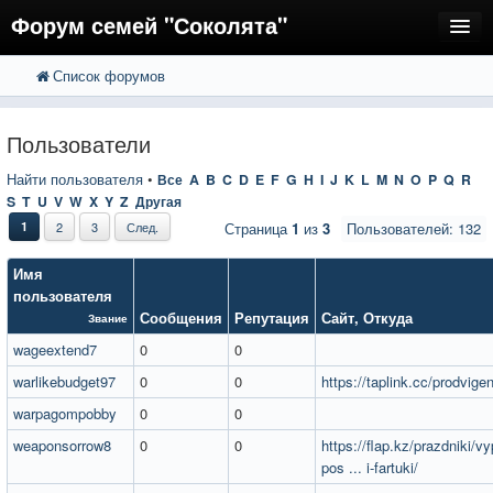
Форум семей "Соколята"
Список форумов
FAQ
Пользователи
Пользователи
Регистрация
Найти пользователя
•
Все
A
B
C
D
E
F
G
H
I
J
K
L
M
N
O
P
Q
R
S
T
U
V
W
X
Y
Z
Другая
Вход
1
2
3
След.
Страница
1
из
3
Пользователей: 132
Имя
пользователя
Сообщения
Репутация
Сайт
,
Откуда
Звание
wageextend7
0
0
warlikebudget97
0
0
https://taplink.cc/prodvige
warpagompobby
0
0
weaponsorrow8
0
0
https://flap.kz/prazdniki/v
pos ... i-fartuki/