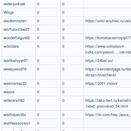
widenjunkie6
0
0
Wings
0
0
wisdomroute1
0
0
https://urist-anyfriev.ru/usl
wistfuloutlaw27
0
0
wonderfulgun62
0
0
https://kometacasinopipi77
wristdata
0
0
https://www.sofosbuvir-
india.com/preord ... nat-na
warlikefoyer67
0
0
https://24bet.su/
weebyword79
0
0
https://samrabotjaga.ru/de
dizayn-hruschevki
weemaniac22
0
0
https://2051.vision/
wesna
0
0
wideranch92
0
0
https://tako-text.ru/kernel/
1xbet_promokod_54.html
wistfulpavillio
0
0
https://vk.com/free_lance_
worthlessovervi
0
0