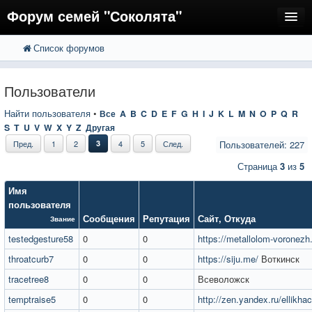
Форум семей "Соколята"
Список форумов
FAQ
Пользователи
Пользователи
Регистрация
Найти пользователя
•
Все
A
B
C
D
E
F
G
H
I
J
K
L
M
N
O
P
Q
R
S
T
U
V
W
X
Y
Z
Другая
Вход
Пред.
1
2
3
4
5
След.
Пользователей: 227
Страница
3
из
5
Имя
пользователя
Сообщения
Репутация
Сайт
,
Откуда
Звание
testedgesture58
0
0
https://metallolom-voronezh
throatcurb7
0
0
https://siju.me/
Воткинск
tracetree8
0
0
Всеволожск
temptraise5
0
0
http://zen.yandex.ru/ellikha