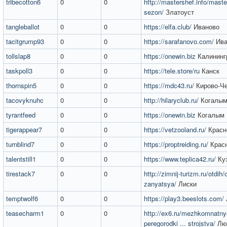
tribecotton6
0
0
http://mastershef.info/maste
sezon/
Златоуст
tangleballot
0
0
https://elfa.club/
Иваново
tacitgrump93
0
0
https://sarafanovo.com/
Ива
tollslap8
0
0
https://onewin.biz
Калининг
taskpoll3
0
0
https://tele.store/ru
Канск
thornspin5
0
0
https://mdc43.ru/
Кирово-Ч
tacovyknuhc
0
0
http://hilaryclub.ru/
Когалы
tyrantfeed
0
0
https://onewin.biz
Когалым
tigerappear7
0
0
https://vetzooland.ru/
Красн
turnblind7
0
0
https://proptreiding.ru/
Красн
talentstill1
0
0
https://www.teplica42.ru/
Ку
tirestack7
0
0
http://zimnij-turizm.ru/otdih/
zanyatsya/
Лиски
temptwolf6
0
0
https://play3.beeslots.com/
teasecharm1
0
0
http://ex6.ru/mezhkomnatny
peregorodki ... strojstva/
Лю