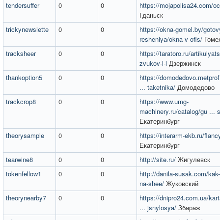
tendersuffer
0
0
https://mojapolisa24.com/oc
Гданьск
trickynewslette
0
0
https://okna-gomel.by/gotov
resheniya/okna-v-ofis/
Гоме
tracksheer
0
0
https://taratoro.ru/artikulyat
zvukov-l-l
Дзержинск
thankoption5
0
0
https://domodedovo.metprof.
... taketnika/
Домодедово
trackcrop8
0
0
https://www.umg-
machinery.ru/catalog/gu ... 
Екатеринбург
theorysample
0
0
https://interarm-ekb.ru/flanc
Екатеринбург
tearwine8
0
0
http://site.ru/
Жигулевск
tokenfellow1
0
0
http://danila-susak.com/kak-
na-shee/
Жуковский
theorynearby7
0
0
https://dnipro24.com.ua/kar
... jsnylosya/
Збараж