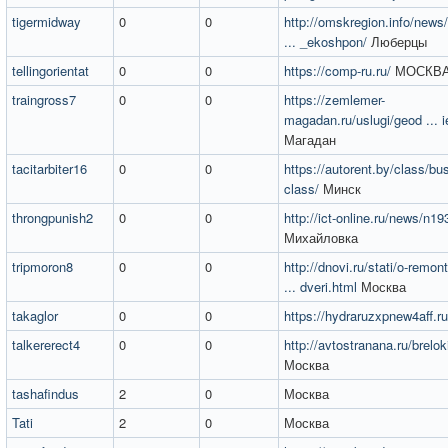
tigermidway
0
0
http://omskregion.info/news
... _ekoshpon/
Люберцы
tellingorientat
0
0
https://comp-ru.ru/
МОСКВ
traingross7
0
0
https://zemlemer-
magadan.ru/uslugi/geod ... i
Магадан
tacitarbiter16
0
0
https://autorent.by/class/bu
class/
Минск
throngpunish2
0
0
http://ict-online.ru/news/n19
Михайловка
tripmoron8
0
0
http://dnovi.ru/stati/o-remo
... dveri.html
Москва
takaglor
0
0
https://hydraruzxpnew4aff.ru
talkererect4
0
0
http://avtostranana.ru/brelok
Москва
tashafindus
2
0
Москва
Tati
2
0
Москва