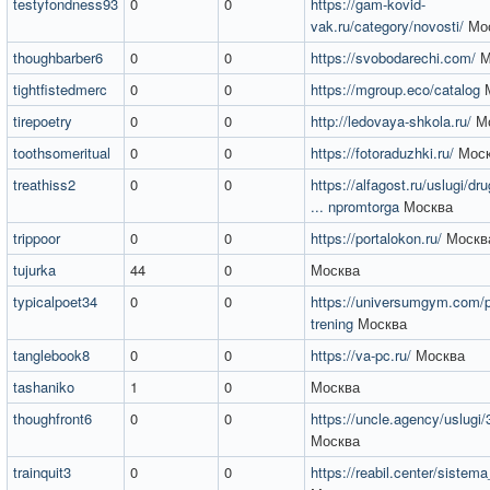
testyfondness93
0
0
https://gam-kovid-
vak.ru/category/novosti/
Мо
thoughbarber6
0
0
https://svobodarechi.com/
М
tightfistedmerc
0
0
https://mgroup.eco/catalog
М
tirepoetry
0
0
http://ledovaya-shkola.ru/
Мо
toothsomeritual
0
0
https://fotoraduzhki.ru/
Моск
treathiss2
0
0
https://alfagost.ru/uslugi/d
... npromtorga
Москва
trippoor
0
0
https://portalokon.ru/
Москв
tujurka
44
0
Москва
typicalpoet34
0
0
https://universumgym.com/p
trening
Москва
tanglebook8
0
0
https://va-pc.ru/
Москва
tashaniko
1
0
Москва
thoughfront6
0
0
https://uncle.agency/uslugi/
Москва
trainquit3
0
0
https://reabil.center/sistema