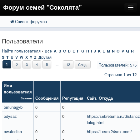
Форум семей "Соколята"
Список форумов
FAQ
Пользователи
Пользователи
Регистрация
Найти пользователя
•
Все
A
B
C
D
E
F
G
H
I
J
K
L
M
N
O
P
Q
R
S
T
U
V
W
X
Y
Z
Другая
Вход
...
1
2
3
4
5
12
След.
Пользователей: 575
Страница
1
из
12
Имя
пользователя
Сообщения
Репутация
Сайт
,
Откуда
Звание
omuhagyb
0
0
odysaz
0
0
https://sekretuma.ru/distanczi
ialog.html
owutedisa
0
0
https://1xsex24sex.com/