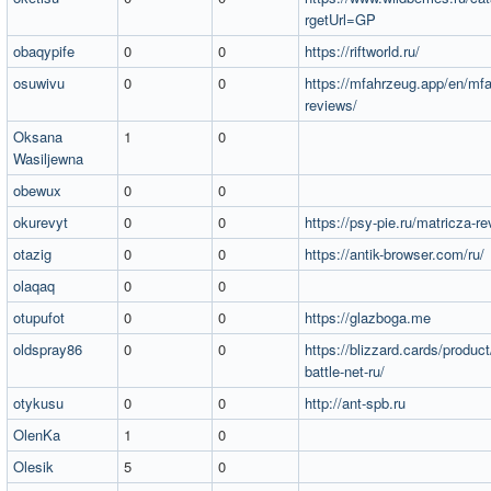
rgetUrl=GP
obaqypife
0
0
https://riftworld.ru/
osuwivu
0
0
https://mfahrzeug.app/en/mf
reviews/
Oksana
1
0
Wasiljewna
obewux
0
0
okurevyt
0
0
https://psy-pie.ru/matricza-r
otazig
0
0
https://antik-browser.com/ru/
olaqaq
0
0
otupufot
0
0
https://glazboga.me
oldspray86
0
0
https://blizzard.cards/product
battle-net-ru/
otykusu
0
0
http://ant-spb.ru
OlenKa
1
0
Olesik
5
0