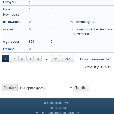
Olesya80
1
0
Olga
1
0
Psymagistr
ocixawama
0
0
https://top-tg.ru/
ovenekig
0
0
https://www.wildberries.ru/cat
=333374666
olga_sever
829
0
Ocsana
2
0
...
1
2
3
4
5
12
След.
Пользователей: 575
Страница
1
из
12
Перейти
Перейти
Список форумов
Наша команда
Удалить cookies конференции