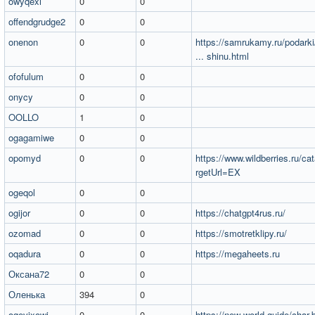
owyqexi
0
0
offendgrudge2
0
0
onenon
0
0
https://samrukamy.ru/podark
... shinu.html
ofofulum
0
0
onycy
0
0
OOLLO
1
0
ogagamiwe
0
0
opomyd
0
0
https://www.wildberries.ru/cat
rgetUrl=EX
ogeqol
0
0
ogijor
0
0
https://chatgpt4rus.ru/
ozomad
0
0
https://smotretklipy.ru/
oqadura
0
0
https://megaheets.ru
Оксана72
0
0
Оленька
394
0
oqevixowi
0
0
https://new-world.guide/char-