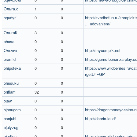
Ольга.с.
1
0
oqudyri
0
0
http://svadbafun.ru/komplekt
... udovaniem/
ОльгаК
3
0
ohasa
0
0
Ольчик
0
0
http://mycompik.net
oramid
0
0
https://gems-bonanza-play.c
ohipofeka
0
0
https://www.wildberries.ru/cat
rgetUrl=GP
ohusukul
0
0
oriflami
32
0
ojawi
0
0
ojonugom
0
0
https://dragonmoneycasino-n
osajubi
0
0
http://daaria.land/
ojulyzug
0
0
oketisu
0
0
https://www.wildberries.ru/cat