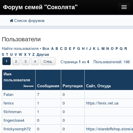
Форум семей "Соколята"
Список форумов
FAQ
Пользователи
Пользователи
Регистрация
Найти пользователя
•
Все
A
B
C
D
E
F
G
H
I
J
K
L
M
N
O
P
Q
R
S
T
U
V
W
X
Y
Z
Другая
Вход
1
2
3
4
След.
Страница
1
из
4
Пользователей: 196
Имя
пользователя
Сообщения
Репутация
Сайт
,
Откуда
Звание
Fatan
7
0
fenixx
1
0
https://fenix.net.ua
filchroman
1
0
fingerclose4
0
0
finickyoomph72
0
0
https://standoffshop.store