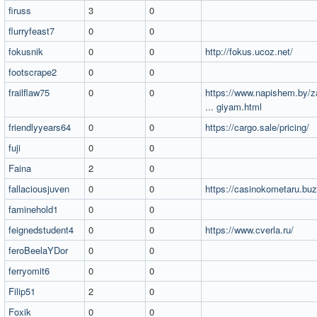
firuss
3
0
flurryfeast7
0
0
fokusnik
0
0
http://fokus.ucoz.net/
footscrape2
0
0
frailflaw75
0
0
https://www.napishem.by/
... giyam.html
friendlyyears64
0
0
https://cargo.sale/pricing/
fuji
0
0
Faina
2
0
fallaciousjuven
0
0
https://casinokometaru.buz
faminehold1
0
0
feignedstudent4
0
0
https://www.cverla.ru/
feroBeelaYDor
0
0
ferryomit6
0
0
Filip51
2
0
Foxik
0
0