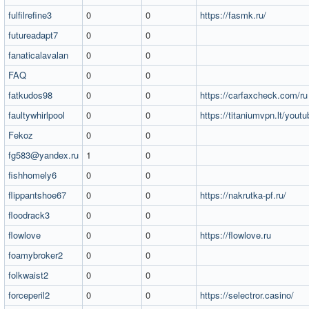
fulfilrefine3
0
0
https://fasmk.ru/
futureadapt7
0
0
fanaticalavalan
0
0
FAQ
0
0
fatkudos98
0
0
https://carfaxcheck.com/ru
faultywhirlpool
0
0
https://titaniumvpn.lt/youtu
Fekoz
0
0
fg583@yandex.ru
1
0
fishhomely6
0
0
flippantshoe67
0
0
https://nakrutka-pf.ru/
floodrack3
0
0
flowlove
0
0
https://flowlove.ru
foamybroker2
0
0
folkwaist2
0
0
forceperil2
0
0
https://selectror.casino/