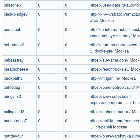
billstone6
0
0
https://used-cars.ru/auto/fo
bleakpledge6
0
0
http://xn----7sbabcivunf2b2
p1ai/
Москва
boonseal
0
0
http://to-info.ru/metallichesk
vodostochnye-sistemy/
Мос
bottomriot2
0
0
http://nfurman.com/novosti
... docke-pie/
Москва
babeastray
0
0
https://su-varna.com/
Моск
breathcheese7
0
0
https://reachtrucks.ru/
Моск
brickpath3
0
0
http://intrigani.ru/
Москва
baklodag
0
0
https://purenootropics.ru/
М
bringsilk3
0
0
https://www.sofosbuvir-
express.com/prod ... ht-het
ballsplead2
0
0
https://schoolsmart.ru/
Мос
bunchtrying7
0
0
https://oplitke.com/raznoe/
... ich-paneli
Москва
buttdevour
0
0
https://bmw-varshavka.ru/o