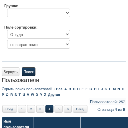
Группа:
Поле сортировки:
Вернуть
Поиск
Пользователи
Скрыть поиск пользователей
•
Все
A
B
C
D
E
F
G
H
I
J
K
L
M
N
O
P
Q
R
S
T
U
V
W
X
Y
Z
Другая
Пользователей: 257
Пред.
1
2
3
4
5
6
След.
Страница
4
из
6
Имя
пользователя