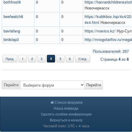
bothfrost8
0
0
https://harvardchildrenssto
Новочеркасск
beefwatch8
0
0
https://kubikbox.top/4x4/22
4x4.html
Новочеркасск
bavlafang
0
0
https://maxico.kz/
Нур-Сул
birdslap3
0
0
http://mnogotarifov.ru/mega
Пользователей: 257
Пред.
1
2
3
4
5
6
След.
Страница
4
из
6
Перейти
Перейти
Список форумов
Наша команда
Удалить cookies конференции
Вернуться к началу
Часовой пояс: UTC + 4 часа