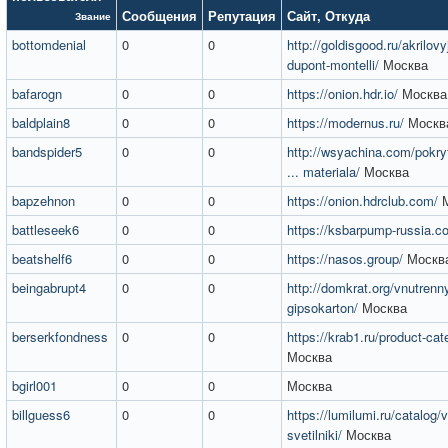
Сообщения
Репутация
Сайт
,
Откуда
Звание
bottomdenial
0
0
http://goldisgood.ru/akrilov
dupont-montelli/
Москва
bafarogn
0
0
https://onion.hdr.io/
Москва
baldplain8
0
0
https://modernus.ru/
Москв
bandspider5
0
0
http://wsyachina.com/pokryt
... materiala/
Москва
bapzehnon
0
0
https://onion.hdrclub.com/
М
battleseek6
0
0
https://ksbarpump-russia.c
beatshelf6
0
0
https://nasos.group/
Москв
beingabrupt4
0
0
http://domkrat.org/vnutrenn
gipsokarton/
Москва
berserkfondness
0
0
https://krab1.ru/product-cat
Москва
bgirl001
0
0
Москва
billguess6
0
0
https://lumilumi.ru/catalog/
svetilniki/
Москва