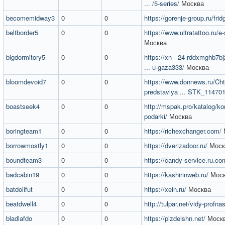
... /5-series/
Москва
becomemidway3
0
0
https://gorenje-group.ru/frid
beltborder5
0
0
https://www.ultratattoo.ru/e
Москва
bigdormitory5
0
0
https://xn---24-rddxmghb7bj
... u-gaza333/
Москва
bloomdevoid7
0
0
https://www.donnews.ru/Cht
predstavlya ... STK_11470
boastseek4
0
0
http://mspak.pro/katalog/ko
podarki/
Москва
boringteam1
0
0
https://richexchanger.com/
borrowmostly1
0
0
https://dverizadoor.ru/
Моск
boundteam3
0
0
https://candy-service.ru.co
badcabin19
0
0
https://kashirinweb.ru/
Моск
batdolifut
0
0
https://xein.ru/
Москва
beatdwell4
0
0
http://tulpar.net/vidy-profnas
bladlafdo
0
0
https://pizdeishn.net/
Моск