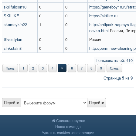
skillfulicon10
0
0
https://gameboy10.ru/strat
SKILIKE
0
0
https://skilike.ru
skameykin22
1
0
http://antipark.ru/prays-fla
novka.html
Россия, Пите
Sivostyian
0
0
Россия
sinkstain8
0
0
http://perm.new-cleaning.p
Пользователей: 410
Пред.
1
2
3
4
5
6
7
8
9
След.
Страница
5
из
9
Перейти
Перейти
Список форумов
Наша команда
Удалить cookies конференции