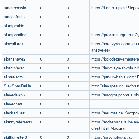
smashbowl8
0
0
https://kartinki.pics/
Чере
smackfault7
0
0
slumpmild8
0
0
slumpbridle8
0
0
https://prokat-surgut.ru/
Су
slowallure1
0
0
https://intotzyvy.com/2eu-i
anstve-es/
slothshave2
0
0
https://kolodeznyemastera
slothinfect4
0
0
https://ledovaya-shkola.ru/
slimreject2
0
0
https://pin-up-bahis.com/
B
SlavSpasDnUa
0
0
http://slavspas.dn.ua/foru
slavedawn6
0
0
https://nsdgroupcomua.bl
slavechat6
0
0
slackadjust3
0
0
https://neurost.ru/
Костро
skinnyreferee31
0
0
https://mdr-sosna.ru/belaa-
orest.html
Москва
skillfulwriter3
0
0
https://psycholog-ar.ru/