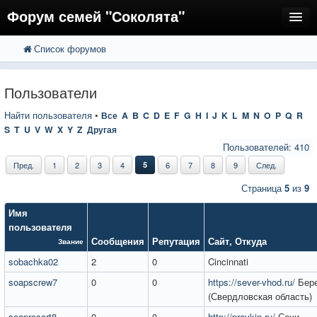
Форум семей "Соколята"
Список форумов
FAQ
Пользователи
Пользователи
Регистрация
Найти пользователя
•
Все
A
B
C
D
E
F
G
H
I
J
K
L
M
N
O
P
Q
R
S
T
U
V
W
X
Y
Z
Другая
Вход
Пользователей: 410
Пред.
1
2
3
4
5
6
7
8
9
След.
Страница
5
из
9
Имя
пользователя
Сообщения
Репутация
Сайт
,
Откуда
Звание
sobachka02
2
0
Cincinnati
soapscrew7
0
0
https://sever-vhod.ru/
Бере
(Свердловская область)
soapresort8
0
0
http://provkin.ru/
Сочи