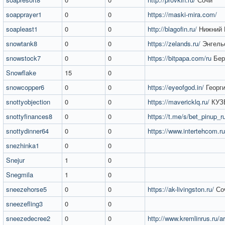
soapprayer1
0
0
https://maski-mira.com/
soapleast1
0
0
http://blagofin.ru/
Нижний 
snowtank8
0
0
https://zelands.ru/
Энгель
snowstock7
0
0
https://bitpapa.com/ru
Бер
Snowflake
15
0
snowcopper6
0
0
https://eyeofgod.in/
Георги
snottyobjection
0
0
https://mavericklq.ru/
КУЗ
snottyfinances8
0
0
https://t.me/s/bet_pinup_r
snottydinner64
0
0
https://www.intertehcom.ru
snezhinka1
0
0
Snejur
1
0
Snegmila
1
0
sneezehorse5
0
0
https://ak-livingston.ru/
Со
sneezefling3
0
0
sneezedecree2
0
0
http://www.kremlinrus.ru/a