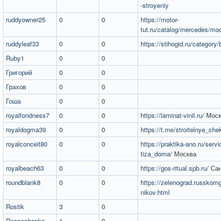
-stroyeniy
ruddyowner25
0
0
https://motor-
tut.ru/catalog/mercedes/mo
ruddyleaf33
0
0
https://stihogid.ru/category
Ruby1
0
0
Григорий
0
0
Грахов
0
0
Гоша
0
0
royalfondness7
0
0
https://laminat-vinil.ru/
Моск
royaldogma39
0
0
https://t.me/stroitelnye_ch
royalconceit80
0
0
https://praktika-ano.ru/servi
tiza_doma/
Москва
royalbeach63
0
0
https://gos-ritual.spb.ru/
Сан
roundblank8
0
0
https://zelenograd.russkomgr
nikov.html
Rostik
3
0
Rossoshanka
1
0