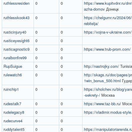
ruthlessresiden
0
0
https://www.kupitvdnr.ru/dnr/
azha-domov
Донецк
ruthlesskook43
0
0
https://chelgumr.ru/2024/06/
rebitelja/
rusticinjury40
0
0
https://vojna-v-ukraine.com/
rusticeyesight6
0
0
rusticagnostic9
0
0
https://www.trub-prom.com/
ruralbonfire99
0
0
RupSuigue
0
0
http://nastrojky.com/
Tunisi
rulewatch6
0
0
http://skags.ru/doc/pages/
1win_bonus_500.html
Гуде
ruinchip1
0
0
https://sholchev.ru/blog/yan
-sekrety-/
Москва
rudestalk7
0
0
https://www.taz-bb.ru/
Моск
rudelegacy8
0
0
https://vladimir.modus-style.
rudecurve4
0
0
ruddytalent5
0
0
https://manipulatoriarenda.r