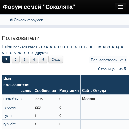
Форум семей "Соколята"
Список форумов
FAQ
Пользователи
Пользователи
Регистрация
Найти пользователя
•
Все
A
B
C
D
E
F
G
H
I
J
K
L
M
N
O
P
Q
R
S
T
U
V
W
X
Y
Z
Другая
Вход
1
2
3
4
5
След.
Пользователей: 213
Страница
1
из
5
Имя
пользователя
Сообщения
Репутация
Сайт
,
Откуда
Звание
гномУлька
2206
0
Москва
Глория
228
0
Гуля
1
0
rynlicht
1
0