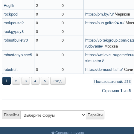
Roglik
2
0
rockpool
0
0
https://pm.by/ru/
Чериков
rockpause2
0
0
https://buh-galter24.ru/
Мос
rockgypsy8
0
0
robustbullet70
0
0
https://voltekgroup.com/catal
rudovanie/
Москва
robustanyplace5
0
0
https://wmlevel.ru/game/eur
simulator-2
robefruit
0
0
https://domsochi.site/
Сочи
1
2
3
4
5
След.
Пользователей: 213
Страница
1
из
5
Перейти
Перейти
Список форумов