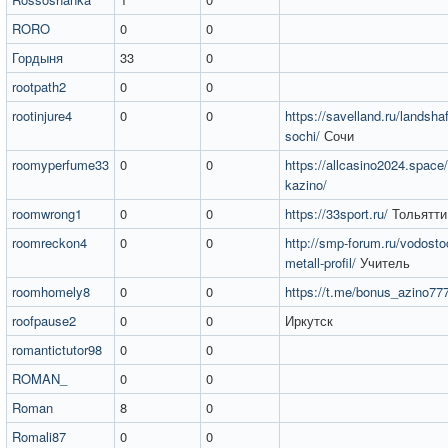
RORO
0
0
Гордыня
33
0
rootpath2
0
0
rootinjure4
0
0
https://savelland.ru/landshaf
sochi/
Сочи
roomyperfume33
0
0
https://allcasino2024.space/re
kazino/
roomwrong1
0
0
https://33sport.ru/
Тольятти
roomreckon4
0
0
http://smp-forum.ru/vodost
metall-profil/
Учитель
roomhomely8
0
0
https://t.me/bonus_azino77
roofpause2
0
0
Иркутск
romantictutor98
0
0
ROMAN_
0
0
Roman
8
0
Romali87
0
0