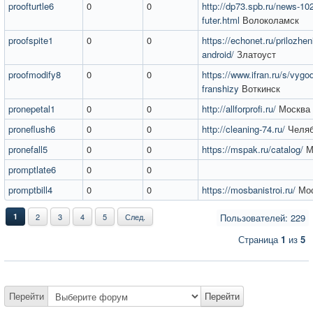
proofturtle6
0
0
http://dp73.spb.ru/news-10
futer.html
Волоколамск
proofspite1
0
0
https://echonet.ru/prilozhen
android/
Златоуст
proofmodify8
0
0
https://www.ifran.ru/s/vygo
franshizy
Воткинск
pronepetal1
0
0
http://allforprofi.ru/
Москва
proneflush6
0
0
http://cleaning-74.ru/
Челяб
pronefall5
0
0
https://mspak.ru/catalog/
М
promptlate6
0
0
promptbill4
0
0
https://mosbanistroi.ru/
Мос
1
2
3
4
5
След.
Пользователей: 229
Страница
1
из
5
Перейти
Перейти