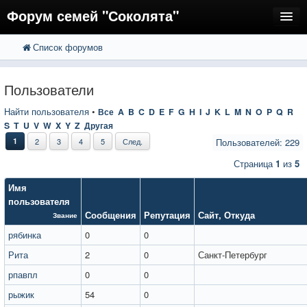
Форум семей "Соколята"
Список форумов
FAQ
Пользователи
Пользователи
Регистрация
Найти пользователя
•
Все
A
B
C
D
E
F
G
H
I
J
K
L
M
N
O
P
Q
R
S
T
U
V
W
X
Y
Z
Другая
Вход
1
2
3
4
5
След.
Пользователей: 229
Страница
1
из
5
Имя
пользователя
Сообщения
Репутация
Сайт
,
Откуда
Звание
рябинка
0
0
Рита
2
0
Санкт-Петербург
рпавпл
0
0
рыжик
54
0