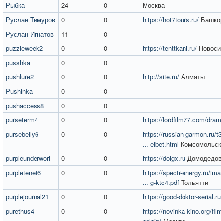
Рыбка
24
0
Москва
Руслан Тимуров
0
0
https://hot7tours.ru/
Башкор
Руслан Игнатов
11
0
puzzleweek2
0
0
https://tenttkani.ru/
Новоси
pusshka
0
0
pushlure2
0
0
http://site.ru/
Алматы
Pushinka
0
0
pushaccess8
0
0
purseterm4
0
0
https://lordfilm77.com/dram
pursebelly6
0
0
https://russian-garmon.ru/t
... elbet.html
Комсомольск
purpleunderworl
0
0
https://dolgx.ru
Домодедов
purpletenet6
0
0
https://spectr-energy.ru/im
... g-ktc4.pdf
Тольятти
purplejournal21
0
0
https://good-doktor-serial.ru
purethus4
0
0
https://novinka-kino.org/fil
onlajn/
Москва