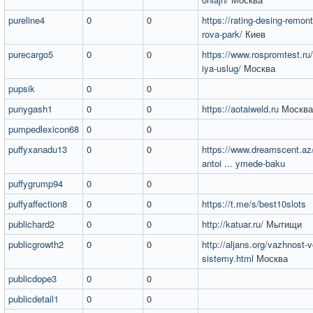
pureline4
0
0
https://rating-desing-remont
rova-park/
Киев
purecargo5
0
0
https://www.rospromtest.ru/se
iya-uslug/
Москва
pupsik
0
0
punygash1
0
0
https://aotaiweld.ru
Москва
pumpedlexicon68
0
0
puffyxanadu13
0
0
https://www.dreamscent.az
antoi ... ymede-baku
puffygrump94
0
0
puffyaffection8
0
0
https://t.me/s/best10slots
publichard2
0
0
http://katuar.ru/
Мытищи
publicgrowth2
0
0
http://aljans.org/vazhnost-
sistemy.html
Москва
publicdope3
0
0
publicdetail1
0
0