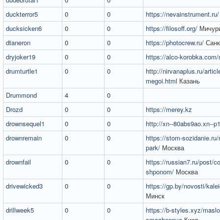
duckterror5
0
0
https://nevainstrument.ru/
ducksicken6
0
0
https://filosoff.org/
Мичур
dtaneron
0
0
https://photocrew.ru/
Санк
dryjoker19
0
0
https://alco-korobka.com/s
drumturtle1
0
0
http://nirvanaplus.ru/artic
megoi.html
Казань
Drummond
4
0
Drozd
0
0
https://merey.kz
drownsequel1
0
0
http://xn--80abs9ao.xn--p1
drownremain
0
0
https://stom-sozidanie.ru/
park/
Москва
drownfail
0
0
https://russian7.ru/post/c
shponom/
Москва
drivewicked3
0
0
https://gp.by/novosti/ka
Минск
drillweek5
0
0
https://b-styles.xyz/maslo
smazhennya
Киев