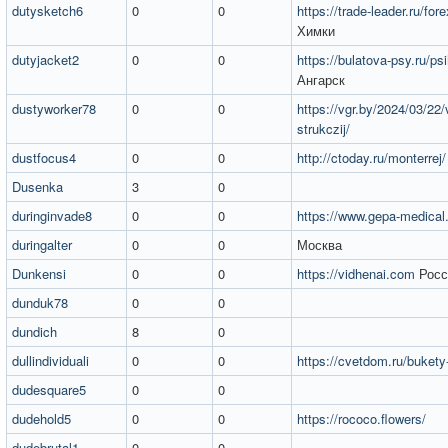
dutysketch6
0
0
https://trade-leader.ru/fo
Химки
dutyjacket2
0
0
https://bulatova-psy.ru/ps
Ангарск
dustyworker78
0
0
https://vgr.by/2024/03/22/
strukczij/
dustfocus4
0
0
http://ctoday.ru/monterrej/
Dusenka
3
0
duringinvade8
0
0
https://www.gepa-medical.
duringalter
0
0
Москва
Dunkensi
0
0
https://vidhenai.com
Росс
dunduk78
0
0
dundich
8
0
dullindividuali
0
0
https://cvetdom.ru/bukety-
dudesquare5
0
0
dudehold5
0
0
https://rococo.flowers/
dudebrutal1
0
0