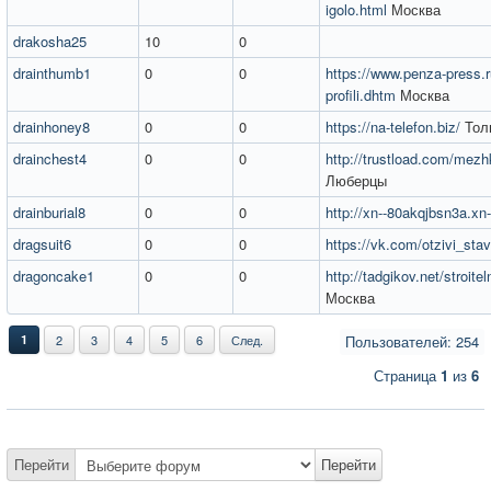
igolo.html
Москва
drakosha25
10
0
drainthumb1
0
0
https://www.penza-press.
profili.dhtm
Москва
drainhoney8
0
0
https://na-telefon.biz/
Тол
drainchest4
0
0
http://trustload.com/mez
Люберцы
drainburial8
0
0
http://xn--80akqjbsn3a.xn-
dragsuit6
0
0
https://vk.com/otzivi_sta
dragoncake1
0
0
http://tadgikov.net/stroite
Москва
1
2
3
4
5
6
След.
Пользователей: 254
Страница
1
из
6
Перейти
Перейти