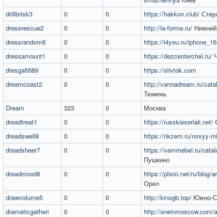
drillbrisk3
0
0
https://hakkon.club/
Стер
dressrescue2
0
0
http://la-forme.ru/
Нижний
dressrandom6
0
0
https://i4you.ru/iphone_16
dressamount1
0
0
https://dezcenterchel.ru/
Ч
dresgalt689
0
0
https://slivtok.com
dreamcoast2
0
0
http://vannadream.ru/cat
Тюмень
Dream
323
0
Москва
dreadtreat1
0
0
https://russkieseriali.net/
С
dreadswell8
0
0
https://nkzem.ru/novyy-mi
dreadsheer7
0
0
https://vammebel.ru/catal
Пушкино
dreadmood6
0
0
https://plisio.net/ru/blog/
Орел
drawvolume5
0
0
http://kinogb.top/
Южно-С
dramaticgatheri
0
0
http://oneinmoscow.com/a