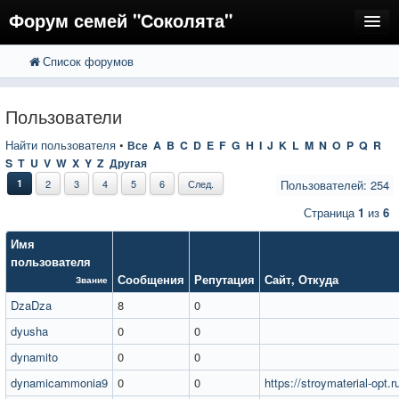
Форум семей "Соколята"
Список форумов
FAQ
Пользователи
Пользователи
Регистрация
Найти пользователя
•
Все
A
B
C
D
E
F
G
H
I
J
K
L
M
N
O
P
Q
R
S
T
U
V
W
X
Y
Z
Другая
Вход
1
2
3
4
5
6
След.
Пользователей: 254
Страница
1
из
6
Имя
пользователя
Сообщения
Репутация
Сайт
,
Откуда
Звание
DzaDza
8
0
dyusha
0
0
dynamito
0
0
dynamicammonia9
0
0
https://stroymaterial-opt.r