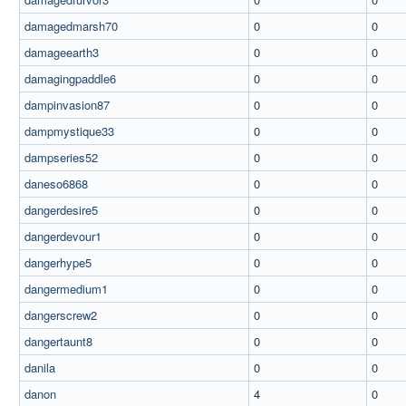
damagedmarsh70
0
0
damageearth3
0
0
damagingpaddle6
0
0
dampinvasion87
0
0
dampmystique33
0
0
dampseries52
0
0
daneso6868
0
0
dangerdesire5
0
0
dangerdevour1
0
0
dangerhype5
0
0
dangermedium1
0
0
dangerscrew2
0
0
dangertaunt8
0
0
danila
0
0
danon
4
0