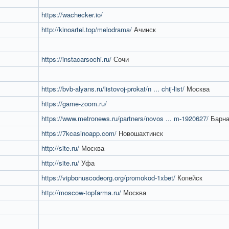
https://wachecker.io/
http://kinoartel.top/melodrama/
Ачинск
https://instacarsochi.ru/
Сочи
https://bvb-alyans.ru/listovoj-prokat/n ... chij-list/
Москва
https://game-zoom.ru/
https://www.metronews.ru/partners/novos ... m-1920627/
Барна
https://7kcasinoapp.com/
Новошахтинск
http://site.ru/
Москва
http://site.ru/
Уфа
https://vipbonuscodeorg.org/promokod-1xbet/
Копейск
http://moscow-topfarma.ru/
Москва