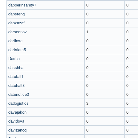
dapperinsanity7
0
0
dapstenq
0
0
dapxazaf
0
0
darseonov
1
0
dartlose
0
0
dartslam5
0
0
Dasha
0
0
dasshha
0
0
datefall1
0
0
datehalt3
0
0
datenotice3
0
0
datlogistics
3
0
davajakon
0
0
davidova
6
0
davizanoq
0
0