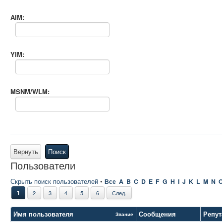
AIM:
YIM:
MSNM/WLM:
Вернуть
Поиск
Пользователи
Скрыть поиск пользователей
•
Все
A
B
C
D
E
F
G
H
I
J
K
L
M
N
1
2
3
4
5
6
След.
Имя пользователя
Сообщения
Репут
Звание