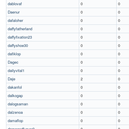
dablovaf
0
0
Daenur
0
0
dafaloher
0
0
daffyfatherland
0
0
daffyfixation23
0
0
daffyshoe30
0
0
dafiklop
0
0
Dagec
0
0
dailyvital1
0
0
Daje
2
0
dakanfol
0
0
dalkogap
0
0
dalogsaman
0
0
dalzenoa
0
0
damaflop
0
0
damagedfurvor3
0
0