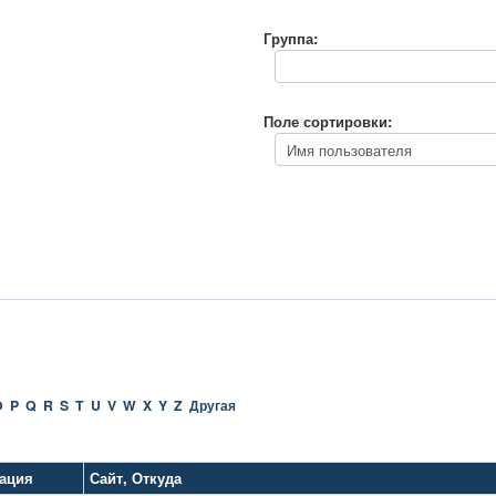
Группа:
Поле сортировки:
O
P
Q
R
S
T
U
V
W
X
Y
Z
Другая
ация
Сайт
,
Откуда