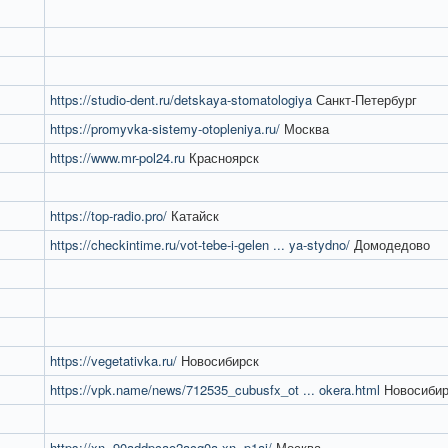
https://studio-dent.ru/detskaya-stomatologiya
Санкт-Петербург
https://promyvka-sistemy-otopleniya.ru/
Москва
https://www.mr-pol24.ru
Красноярск
https://top-radio.pro/
Катайск
https://checkintime.ru/vot-tebe-i-gelen ... ya-stydno/
Домодедово
https://vegetativka.ru/
Новосибирск
https://vpk.name/news/712535_cubusfx_ot ... okera.html
Новосибир
https://xn--90addpcao2acq0a.xn--p1ai/
Москва