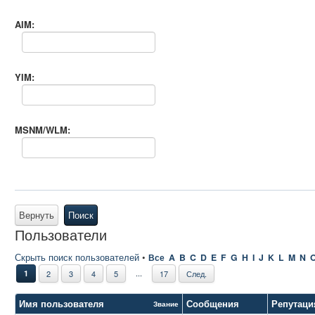
AIM:
YIM:
MSNM/WLM:
Вернуть
Поиск
Пользователи
Скрыть поиск пользователей
•
Все
A
B
C
D
E
F
G
H
I
J
K
L
M
N
...
1
2
3
4
5
17
След.
Имя пользователя
Сообщения
Репутаци
Звание