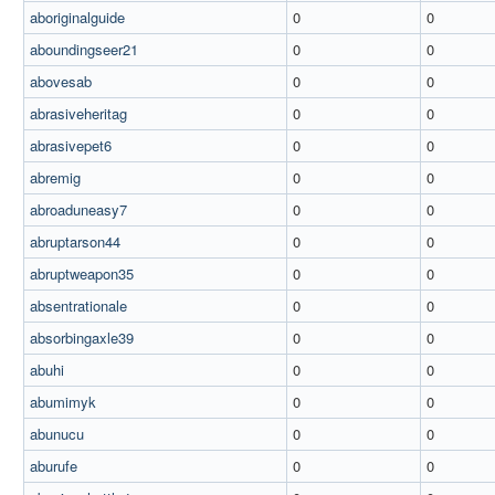
aboriginalguide
0
0
aboundingseer21
0
0
abovesab
0
0
abrasiveheritag
0
0
abrasivepet6
0
0
abremig
0
0
abroaduneasy7
0
0
abruptarson44
0
0
abruptweapon35
0
0
absentrationale
0
0
absorbingaxle39
0
0
abuhi
0
0
abumimyk
0
0
abunucu
0
0
aburufe
0
0