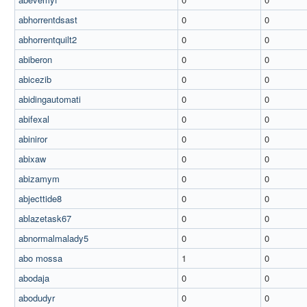
abhorrentdsast
0
0
abhorrentquilt2
0
0
abiberon
0
0
abicezib
0
0
abidingautomati
0
0
abifexal
0
0
abiniror
0
0
abixaw
0
0
abizamym
0
0
abjecttide8
0
0
ablazetask67
0
0
abnormalmalady5
0
0
abo mossa
1
0
abodaja
0
0
abodudyr
0
0