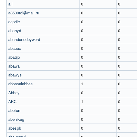
а.l
0
0
a8500rol@mail.ru
0
0
aaprile
0
0
abahyd
0
0
abandonedbyword
0
0
abapux
0
0
abatijo
0
0
abawa
0
0
abawys
0
0
abbasalabbas
1
0
Abbey
0
0
ABC
1
0
abefen
0
0
abenikug
0
0
abespb
0
0
abevemyf
0
0