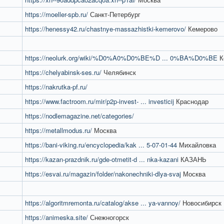
https://moeller-spb.ru/
Санкт-Петербург
https://henessy42.ru/chastnye-massazhistki-kemerovo/
Кемерово
https://neolurk.org/wiki/%D0%A0%D0%BE%D ... 0%BA%D0%BE
К
https://chelyabinsk-ses.ru/
Челябинск
https://nakrutka-pf.ru/
https://www.factroom.ru/mir/p2p-invest- ... investicij
Краснодар
https://nodlemagazine.net/categories/
https://metallmodus.ru/
Москва
https://bani-viking.ru/encyclopedia/kak ... 5-07-01-44
Михайловка
https://kazan-prazdnik.ru/gde-otmetit-d ... nka-kazani
КАЗАНЬ
https://esvai.ru/magazin/folder/nakonechniki-dlya-svaj
Москва
https://algoritmremonta.ru/catalog/akse ... ya-vannoy/
Новосибирск
https://animeska.site/
Снежногорск