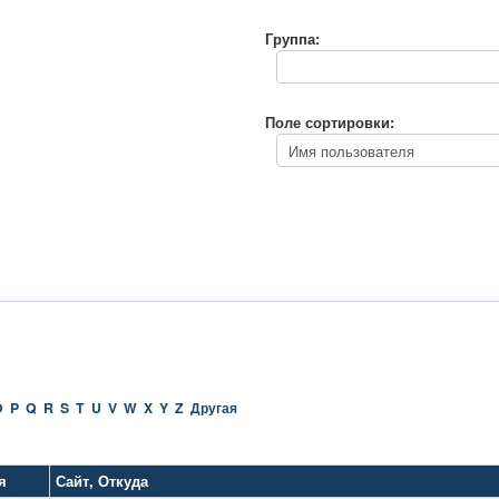
Группа:
Поле сортировки:
O
P
Q
R
S
T
U
V
W
X
Y
Z
Другая
я
Сайт
,
Откуда